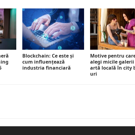
meră
Blockchain: Ce este și
Motive pentru car
ming
cum influențează
alegi micile galerii
5
industria financiară
artă locală în city
uri