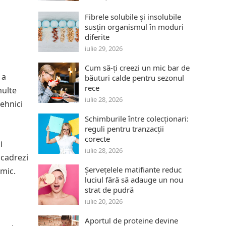
Fibrele solubile și insolubile
susțin organismul în moduri
diferite
iulie 29, 2026
Cum să-ți creezi un mic bar de
 a
băuturi calde pentru sezonul
rece
multe
iulie 28, 2026
ehnici
Schimburile între colecționari:
reguli pentru tranzacții
corecte
i
iulie 28, 2026
ncadrezi
Șervețelele matifiante reduc
amic.
luciul fără să adauge un nou
strat de pudră
iulie 20, 2026
Aportul de proteine devine