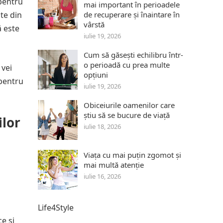
 pentru
mai important în perioadele
te din
de recuperare și înaintare în
vârstă
ă este
iulie 19, 2026
Cum să găsești echilibru într-
o perioadă cu prea multe
 vei
opțiuni
 pentru
iulie 19, 2026
Obiceiurile oamenilor care
știu să se bucure de viață
ilor
iulie 18, 2026
Viața cu mai puțin zgomot și
mai multă atenție
iulie 16, 2026
Life4Style
e și