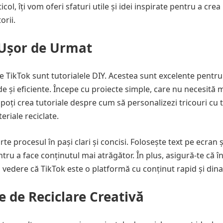
col, îți vom oferi sfaturi utile și idei inspirate pentru a crea
orii.
i Ușor de Urmat
e TikTok sunt tutorialele DIY. Acestea sunt excelente pentru
ide și eficiente. Începe cu proiecte simple, care nu necesită 
oți crea tutoriale despre cum să personalizezi tricouri cu t
eriale reciclate.
te procesul în pași clari și concisi. Folosește text pe ecran ș
ru a face conținutul mai atrăgător. În plus, asigură-te că î
n vedere că TikTok este o platformă cu conținut rapid și din
e de Reciclare Creativă