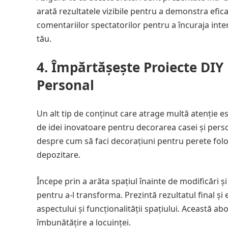
arată rezultatele vizibile pentru a demonstra eficac
comentariilor spectatorilor pentru a încuraja inte
tău.
4. Împărtășește Proiecte DIY
Personal
Un alt tip de conținut care atrage multă atenție es
de idei inovatoare pentru decorarea casei și perso
despre cum să faci decorațiuni pentru perete folos
depozitare.
Începe prin a arăta spațiul înainte de modificări ș
pentru a-l transforma. Prezintă rezultatul final ș
aspectului și funcționalității spațiului. Această a
îmbunătățire a locuinței.