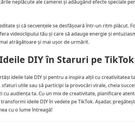
șcările neplăcute ale camerei și adăugând efecte speciale pe
 editate și că secvențele se desfășoară într-un ritm plăcut. F
era videoclipului tău și care să adauge energie și entuzias
e mai atrăgătoare și mai ușor de urmărit.
Ideile DIY în Staruri pe TikTok
i ideile tale DIY și pentru a inspira alții cu creativitatea ta
, sfaturi utile sau să participi la provocări virale, cheia succe
zi cu audiența ta. Cu un mix de creativitate, planificare atent
-ți transformi ideile DIY în vedete pe TikTok. Așadar, pregăteș
iunea cu o lume întreagă!