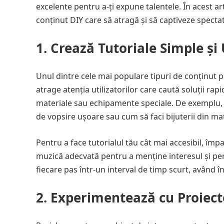
excelente pentru a-ți expune talentele. În acest arti
conținut DIY care să atragă și să captiveze spectat
1. Crează Tutoriale Simple ș
Unul dintre cele mai populare tipuri de conținut p
atrage atenția utilizatorilor care caută soluții rap
materiale sau echipamente speciale. De exemplu, p
de vopsire ușoare sau cum să faci bijuterii din mat
Pentru a face tutorialul tău cât mai accesibil, împar
muzică adecvată pentru a menține interesul și pent
fiecare pas într-un interval de timp scurt, având î
2. Experimentează cu Proiect