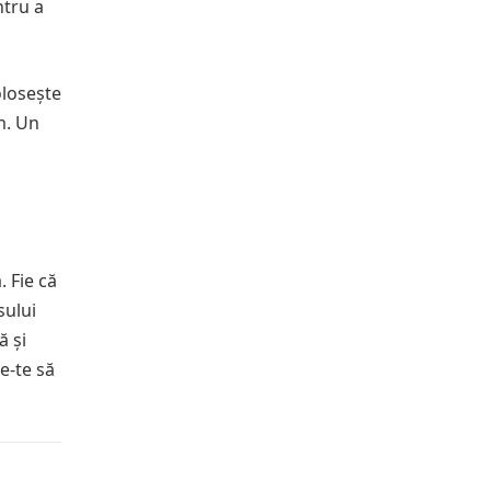
ntru a
olosește
m. Un
. Fie că
sului
ă și
te-te să