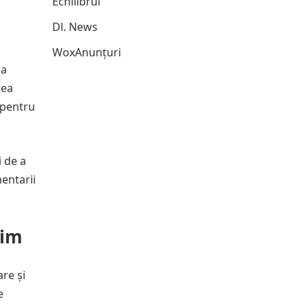
Echilibrul
Dl. News
WoxAnunțuri
 a
tea
 pentru
i de a
mentarii
xim
are și
e