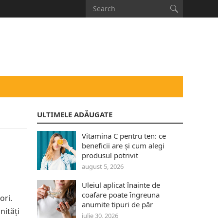
ULTIMELE ADĂUGATE
Vitamina C pentru ten: ce
beneficii are și cum alegi
produsul potrivit
august 5, 2026
Uleiul aplicat înainte de
coafare poate îngreuna
ori.
anumite tipuri de păr
nități
iulie 30, 2026