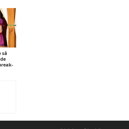
e să
 de
 break-