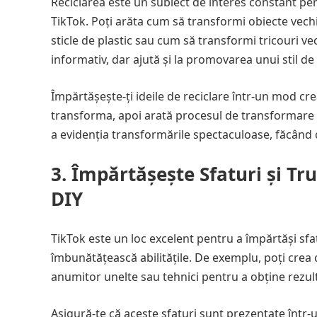
Reciclarea este un subiect de interes constant pen
TikTok. Poți arăta cum să transformi obiecte vechi
sticle de plastic sau cum să transformi tricouri v
informativ, dar ajută și la promovarea unui stil de 
Împărtășește-ți ideile de reciclare într-un mod crea
transforma, apoi arată procesul de transformare și r
a evidenția transformările spectaculoase, făcând c
3. Împărtășește Sfaturi și Tr
DIY
TikTok este un loc excelent pentru a împărtăși sfatu
îmbunătățească abilitățile. De exemplu, poți crea c
anumitor unelte sau tehnici pentru a obține rezult
Asigură-te că aceste sfaturi sunt prezentate într-u