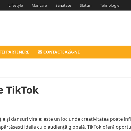
Lifestyle
Mâncare
Sănătate
Sfaturi
Tehnologie
ȚII PARTENERE
CONTACTEAZĂ-NE
e TikTok
e și dansuri virale; este un loc unde creativitatea poate înfl
împărtășești ideile cu o audiență globală, TikTok oferă oportu