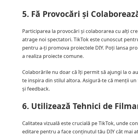
5. Fă Provocări și Colaborează
Participarea la provocări și colaborarea cu alți cre
atrage noi spectatori. TikTok este cunoscut pentru 
pentru a-ți promova proiectele DIY. Poți lansa pro
a realiza proiecte comune.
Colaborările nu doar că îți permit să ajungi la o a
te inspira din stilul altora. Asigură-te că menții u
și feedback.
6. Utilizează Tehnici de Fil
Calitatea vizuală este crucială pe TikTok, unde conț
editare pentru a face conținutul tău DIY cât mai a