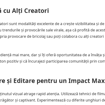
 cu Alți Creatori
atori sunt modalități excelente de a crește vizibilitatea și de
trendurile și provocările sale virale, așa că profită de aces
pria provocare de bricolaj sau poți colabora cu alți creatori
udiență mai mare, dar și îți oferă oportunitatea de a învăța ș
n ton pozitiv și că încurajezi participarea comunității prin co
mare și Editare pentru un Impact Ma
inutul vizual atrage rapid atenția. Utilizează tehnici de film
trăgător și captivant. Experimentează cu diferite unghiuri d