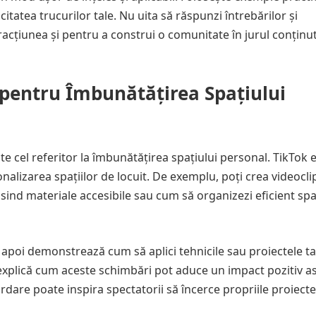
itatea trucurilor tale. Nu uita să răspunzi întrebărilor și
racțiunea și pentru a construi o comunitate în jurul conținu
 pentru Îmbunătățirea Spațiului
te cel referitor la îmbunătățirea spațiului personal. TikTok e
nalizarea spațiilor de locuit. De exemplu, poți crea videocli
ind materiale accesibile sau cum să organizezi eficient spaț
i apoi demonstrează cum să aplici tehnicile sau proiectele ta
i explică cum aceste schimbări pot aduce un impact pozitiv 
bordare poate inspira spectatorii să încerce propriile proiect