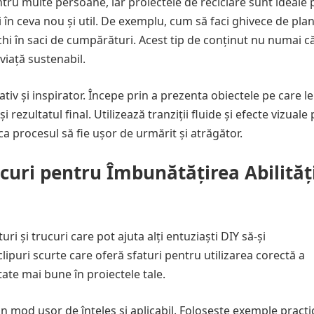
tru multe persoane, iar proiectele de reciclare sunt ideale
 în ceva nou și util. De exemplu, cum să faci ghivece de plan
echi în saci de cumpărături. Acest tip de conținut nu numai c
viață sustenabil.
tiv și inspirator. Începe prin a prezenta obiectele pe care le
ezultatul final. Utilizează tranziții fluide și efecte vizuale
a procesul să fie ușor de urmărit și atrăgător.
ucuri pentru Îmbunătățirea Abilităț
ri și trucuri care pot ajuta alți entuziaști DIY să-și
lipuri scurte care oferă sfaturi pentru utilizarea corectă a
ate mai bune în proiectele tale.
n mod ușor de înțeles și aplicabil. Folosește exemple practic