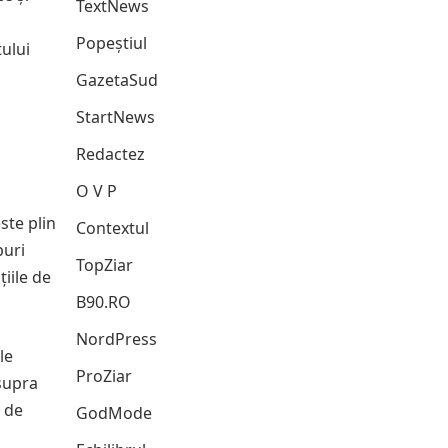
TextNews
Popeștiul
tului
GazetaSud
StartNews
Redactez
O V P
ste plin
Contextul
puri
TopZiar
iile de
B90.RO
NordPress
le
ProZiar
asupra
e de
GodMode