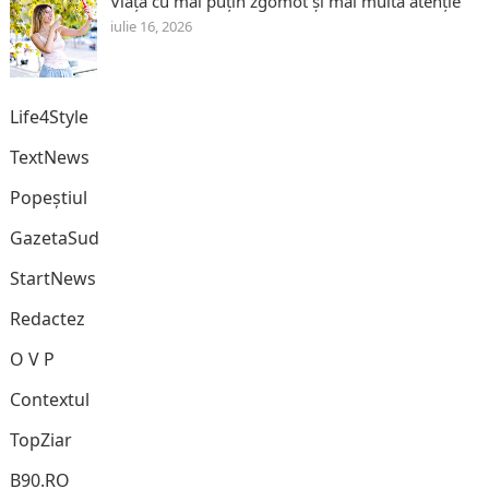
Viața cu mai puțin zgomot și mai multă atenție
iulie 16, 2026
Life4Style
TextNews
Popeștiul
GazetaSud
StartNews
Redactez
O V P
Contextul
TopZiar
B90.RO