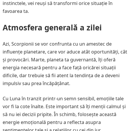
instinctele, vei reuși să transformi orice situație în
favoarea ta.
Atmosfera generală a zilei
Azi, Scorpionii se vor confrunta cu un amestec de
influențe planetare, care vor aduce atât oportunități, cât
și provocări. Marte, planeta ta guvernantă, îți oferă
energia necesară pentru a face față oricărei situații
dificile, dar trebuie să fii atent la tendința de a deveni
impulsiv sau prea încăpățânat.
Cu Luna în tranzit printr-un semn sensibil, emoțiile tale
vor fi la cote înalte. Este important să îți menții calmul și
să nu iei decizii pripite. În schimb, folosește această
energie emoțională pentru a reflecta asupra
sentimentelor tale și a relațiilor cu cei din jur.