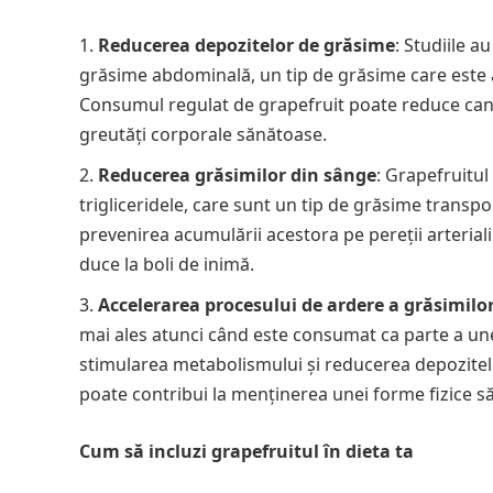
Reducerea depozitelor de grăsime
: Studiile a
grăsime abdominală, un tip de grăsime care este as
Consumul regulat de grapefruit poate reduce cant
greutăți corporale sănătoase.
Reducerea grăsimilor din sânge
: Grapefruitul
trigliceridele, care sunt un tip de grăsime transpor
prevenirea acumulării acestora pe pereții arteriali
duce la boli de inimă.
Accelerarea procesului de ardere a grăsimilo
mai ales atunci când este consumat ca parte a unei d
stimularea metabolismului și reducerea depozitelor
poate contribui la menținerea unei forme fizice s
Cum să incluzi grapefruitul în dieta ta