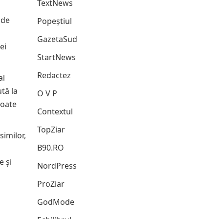
TextNews
 de
Popeștiul
GazetaSud
ei
StartNews
Redactez
al
tă la
O V P
poate
Contextul
TopZiar
similor,
B90.RO
e și
NordPress
ProZiar
GodMode