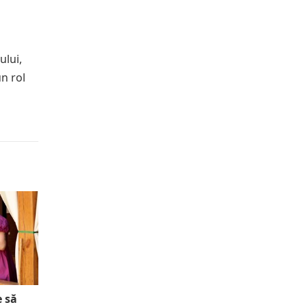
ului,
n rol
e să