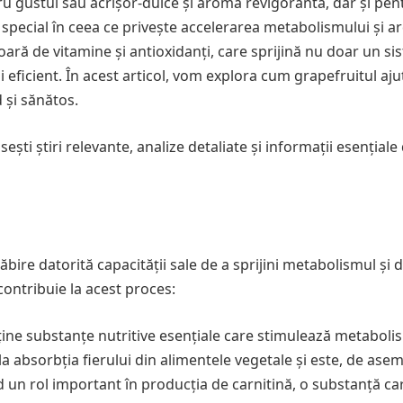
u gustul său acrișor-dulce și aroma revigorantă, dar și pen
n special în ceea ce privește accelerarea metabolismului și a
oară de vitamine și antioxidanți, care sprijină nu doar un si
eficient. În acest articol, vom explora cum grapefruitul aju
 și sănătos.
sești știri relevante, analize detaliate și informații esențial
bire datorită capacității sale de a sprijini metabolismul și 
contribuie la acest proces:
ține substanțe nutritive esențiale care stimulează metaboli
 la absorbția fierului din alimentele vegetale și este, de ase
d un rol important în producția de carnitină, o substanță ca