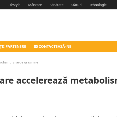
Lifestyle
Mâncare
Sănătate
Sfaturi
Tehnologie
ȚII PARTENERE
CONTACTEAZĂ-NE
olismul și arde grăsimile
 care accelerează metaboli