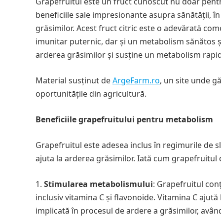
Grapefruitul este un fruct cunoscut nu doar pentr
beneficiile sale impresionante asupra sănătății, î
grăsimilor. Acest fruct citric este o adevărată com
imunitar puternic, dar și un metabolism sănătos și 
arderea grăsimilor și susține un metabolism rapid
Material susținut de
ArgeFarm.ro
, un site unde gă
oportunitățile din agricultură.
Beneficiile grapefruitului pentru metabolism
Grapefruitul este adesea inclus în regimurile de slă
ajuta la arderea grăsimilor. Iată cum grapefruitul 
Stimularea metabolismului
: Grapefruitul con
inclusiv vitamina C și flavonoide. Vitamina C ajută
implicată în procesul de ardere a grăsimilor, avân