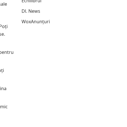
Echilibrul
sale
Dl. News
WoxAnunțuri
Poți
se.
 pentru
ți
bina
 mic