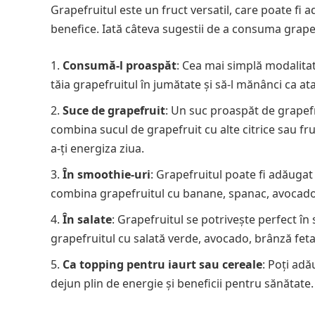
Grapefruitul este un fruct versatil, care poate fi 
benefice. Iată câteva sugestii de a consuma grapef
Consumă-l proaspăt
: Cea mai simplă modalitat
tăia grapefruitul în jumătate și să-l mănânci ca a
Suce de grapefruit
: Un suc proaspăt de grapefr
combina sucul de grapefruit cu alte citrice sau fr
a-ți energiza ziua.
În smoothie-uri
: Grapefruitul poate fi adăugat
combina grapefruitul cu banane, spanac, avocado ș
În salate
: Grapefruitul se potrivește perfect î
grapefruitul cu salată verde, avocado, brânză fet
Ca topping pentru iaurt sau cereale
: Poți adă
dejun plin de energie și beneficii pentru sănătate.