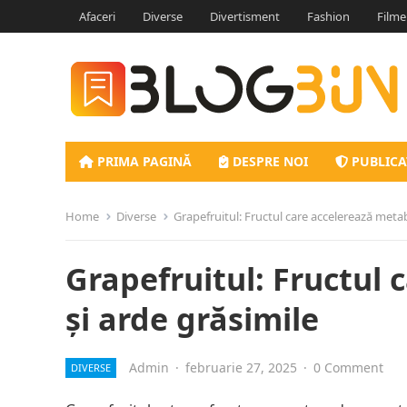
Afaceri
Diverse
Divertisment
Fashion
Filme
PRIMA PAGINĂ
DESPRE NOI
PUBLICA
Home
Diverse
Grapefruitul: Fructul care accelerează metab
Grapefruitul: Fructul
și arde grăsimile
Admin
·
februarie 27, 2025
·
0 Comment
DIVERSE