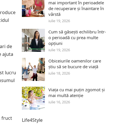
mai important în perioadele
de recuperare și înaintare în
produce
vârstă
cidul
iulie 19, 2026
Cum să găsești echilibru într-
o perioadă cu prea multe
opțiuni
ari de
iulie 19, 2026
e ajuta
Obiceiurile oamenilor care
știu să se bucure de viață
st lucru
iulie 18, 2026
onsumul
Viața cu mai puțin zgomot și
mai multă atenție
iulie 16, 2026
 fruct
Life4Style