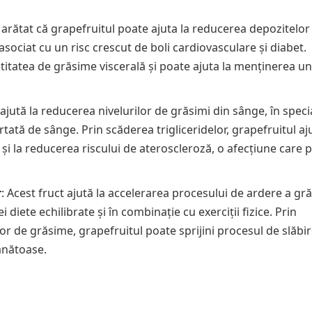
u arătat că grapefruitul poate ajuta la reducerea depozitelor
ociat cu un risc crescut de boli cardiovasculare și diabet.
itatea de grăsime viscerală și poate ajuta la menținerea un
 ajută la reducerea nivelurilor de grăsimi din sânge, în speci
tată de sânge. Prin scăderea trigliceridelor, grapefruitul aju
 și la reducerea riscului de ateroscleroză, o afecțiune care 
r
: Acest fruct ajută la accelerarea procesului de ardere a gră
iete echilibrate și în combinație cu exerciții fizice. Prin
 de grăsime, grapefruitul poate sprijini procesul de slăbir
ănătoase.