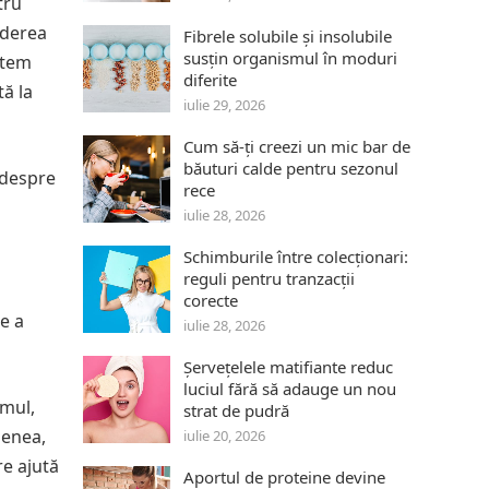
tru
rderea
Fibrele solubile și insolubile
susțin organismul în moduri
stem
diferite
tă la
iulie 29, 2026
Cum să-ți creezi un mic bar de
băuturi calde pentru sezonul
e despre
rece
iulie 28, 2026
Schimburile între colecționari:
reguli pentru tranzacții
corecte
de a
iulie 28, 2026
Șervețelele matifiante reduc
luciul fără să adauge un nou
smul,
strat de pudră
menea,
iulie 20, 2026
re ajută
Aportul de proteine devine