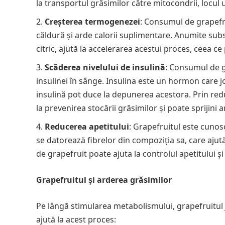
la transportul grăsimilor către mitocondrii, locu
Creșterea termogenezei
: Consumul de grapefr
căldură și arde calorii suplimentare. Anumite subst
citric, ajută la accelerarea acestui proces, ceea c
Scăderea nivelului de insulină
: Consumul de g
insulinei în sânge. Insulina este un hormon care jo
insulină pot duce la depunerea acestora. Prin red
la prevenirea stocării grăsimilor și poate sprijini 
Reducerea apetitului
: Grapefruitul este cunos
se datorează fibrelor din compoziția sa, care aju
de grapefruit poate ajuta la controlul apetitului ș
Grapefruitul și arderea grăsimilor
Pe lângă stimularea metabolismului, grapefruitul 
ajută la acest proces: