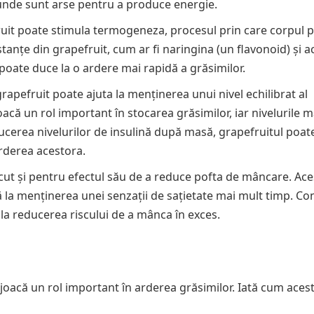
l unde sunt arse pentru a produce energie.
uit poate stimula termogeneza, procesul prin care corpul 
anțe din grapefruit, cum ar fi naringina (un flavonoid) și a
e poate duce la o ardere mai rapidă a grăsimilor.
rapefruit poate ajuta la menținerea unui nivel echilibrat al
acă un rol important în stocarea grăsimilor, iar nivelurile m
ucerea nivelurilor de insulină după masă, grapefruitul poat
arderea acestora.
cut și pentru efectul său de a reduce pofta de mâncare. Ace
tă la menținerea unei senzații de sațietate mai mult timp. C
i la reducerea riscului de a mânca în exces.
joacă un rol important în arderea grăsimilor. Iată cum acest