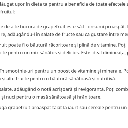
adăugat ușor în dieta ta pentru a beneficia de toate efectele 
ruitul:
e de a te bucura de grapefruit este să-l consumi proaspăt. 
tare, adăugându-l în salate de fructe sau ca gustare între me
uit poate fi o băutură răcoritoare și plină de vitamine. Poți
ucte pentru un mix sănătos și delicios. Este ideal dimineața,
 în smoothie-uri pentru un boost de vitamine și minerale. Po
i alte fructe pentru o băutură sănătoasă și nutritivă.
n salate, adăugând o notă acrișoară și revigorantă. Poți com
a și nuci pentru o masă sănătoasă și hrănitoare.
uga grapefruit proaspăt tăiat la iaurt sau cereale pentru un