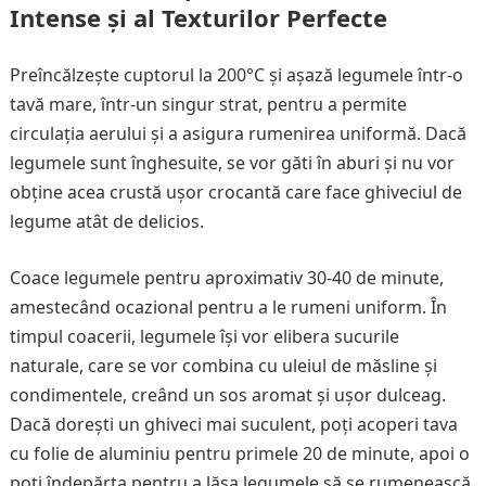
Intense și al Texturilor Perfecte
Preîncălzește cuptorul la 200°C și așază legumele într-o
tavă mare, într-un singur strat, pentru a permite
circulația aerului și a asigura rumenirea uniformă. Dacă
legumele sunt înghesuite, se vor găti în aburi și nu vor
obține acea crustă ușor crocantă care face ghiveciul de
legume atât de delicios.
Coace legumele pentru aproximativ 30-40 de minute,
amestecând ocazional pentru a le rumeni uniform. În
timpul coacerii, legumele își vor elibera sucurile
naturale, care se vor combina cu uleiul de măsline și
condimentele, creând un sos aromat și ușor dulceag.
Dacă dorești un ghiveci mai suculent, poți acoperi tava
cu folie de aluminiu pentru primele 20 de minute, apoi o
poți îndepărta pentru a lăsa legumele să se rumenească