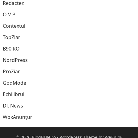
Redactez
O V P
Contextul
TopZiar
B90.RO
NordPress
ProZiar
GodMode
Echilibrul
Dl. News
WoxAnunțuri
© 2026
BlogBUN.ro
-
WordPress Theme
by
WPEnjoy