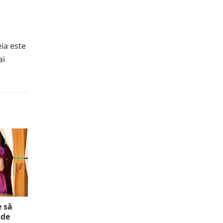
ia este
ai
e să
 de