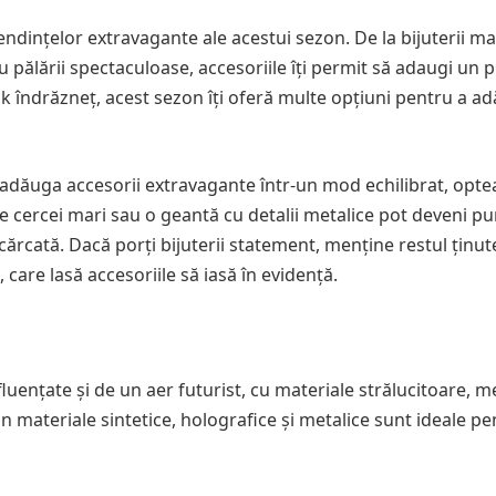
endințelor extravagante ale acestui sezon. De la bijuterii ma
 pălării spectaculoase, accesoriile îți permit să adaugi un p
ook îndrăzneț, acest sezon îți oferă multe opțiuni pentru a a
adăuga accesorii extravagante într-un mod echilibrat, opte
 cercei mari sau o geantă cu detalii metalice pot deveni pu
încărcată. Dacă porți bijuterii statement, menține restul ținut
 care lasă accesoriile să iasă în evidență.
uențate și de un aer futurist, cu materiale strălucitoare, m
in materiale sintetice, holografice și metalice sunt ideale pe