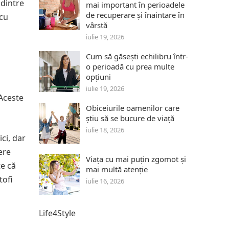
 dintre
mai important în perioadele
de recuperare și înaintare în
 cu
vârstă
iulie 19, 2026
Cum să găsești echilibru într-
o perioadă cu prea multe
opțiuni
iulie 19, 2026
 Aceste
Obiceiurile oamenilor care
știu să se bucure de viață
iulie 18, 2026
ci, dar
ere
Viața cu mai puțin zgomot și
te că
mai multă atenție
tofi
iulie 16, 2026
Life4Style