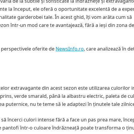
aria de la subtile și sofisticate la îndrăznețe și extravagant
nte la început, ele oferă o oportunitate excelentă de a exp
nalitate garderobei tale. În acest ghid, îți vom arăta cum să
ezon într-un mod care te avantajează, fără a ieși din zona d
i perspectivele oferite de
NewsInfo.ro
, care analizează în de
elor extravagante din acest sezon este utilizarea culorilor 
prins, verde smarald, până la albastru electric, paleta de cu
ea puternice, nu te teme să le adaptezi în ținutele tale zilnic
 să încerci culori intense fără a face un pas prea mare, înce
 pantofi într-o culoare îndrăzneață poate transforma o țin