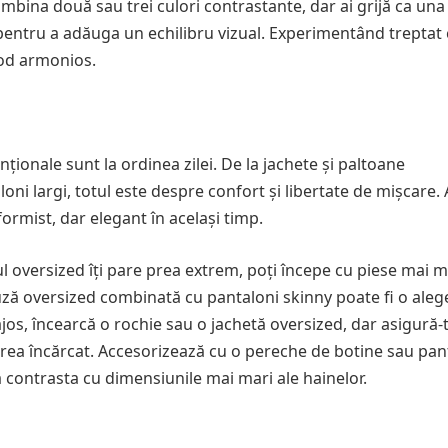
bina două sau trei culori contrastante, dar ai grijă ca una
 pentru a adăuga un echilibru vizual. Experimentând treptat
mod armonios.
enționale sunt la ordinea zilei. De la jachete și paltoane
ni largi, totul este despre confort și libertate de mișcare.
rmist, dar elegant în același timp.
l oversized îți pare prea extrem, poți începe cu piese mai mi
ză oversized combinată cu pantaloni skinny poate fi o aleg
ajos, încearcă o rochie sau o jachetă oversized, dar asigură-
 prea încărcat. Accesorizează cu o pereche de botine sau pan
 contrasta cu dimensiunile mai mari ale hainelor.