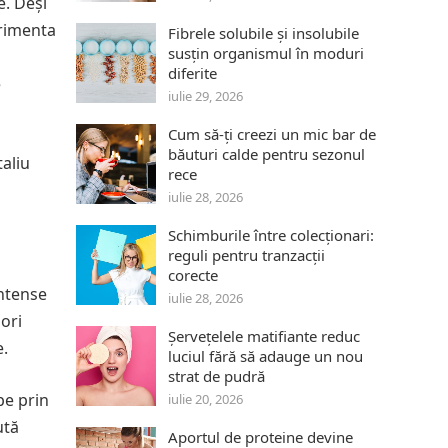
e. Deși
erimenta
Fibrele solubile și insolubile
susțin organismul în moduri
diferite
e
iulie 29, 2026
Cum să-ți creezi un mic bar de
băuturi calde pentru sezonul
taliu
rece
iulie 28, 2026
Schimburile între colecționari:
reguli pentru tranzacții
corecte
intense
iulie 28, 2026
lori
Șervețelele matifiante reduc
e.
luciul fără să adauge un nou
strat de pudră
pe prin
iulie 20, 2026
ută
Aportul de proteine devine