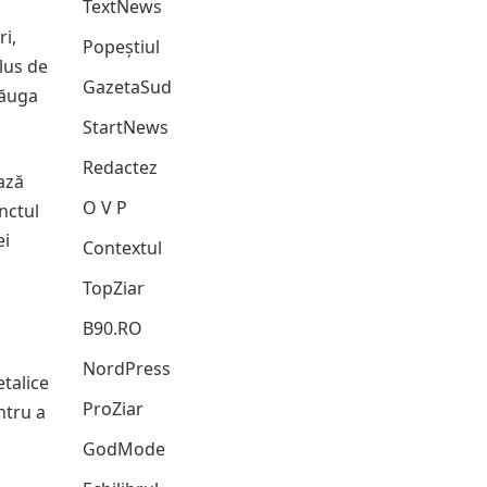
TextNews
ri,
Popeștiul
lus de
GazetaSud
dăuga
StartNews
Redactez
ază
O V P
nctul
ei
Contextul
TopZiar
B90.RO
NordPress
etalice
ProZiar
ntru a
GodMode