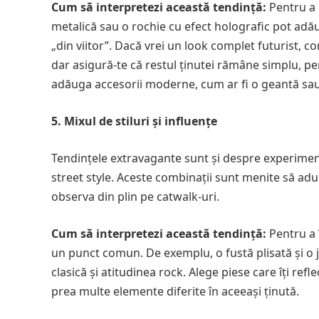
Cum să interpretezi această tendință:
Pentru a 
metalică sau o rochie cu efect holografic pot adă
„din viitor”. Dacă vrei un look complet futurist, 
dar asigură-te că restul ținutei rămâne simplu, pe
adăuga accesorii moderne, cum ar fi o geantă sau 
5. Mixul de stiluri și influențe
Tendințele extravagante sunt și despre experimenta
street style. Aceste combinații sunt menite să aduc
observa din plin pe catwalk-uri.
Cum să interpretezi această tendință:
Pentru a 
un punct comun. De exemplu, o fustă plisată și o j
clasică și atitudinea rock. Alege piese care îți refl
prea multe elemente diferite în aceeași ținută.