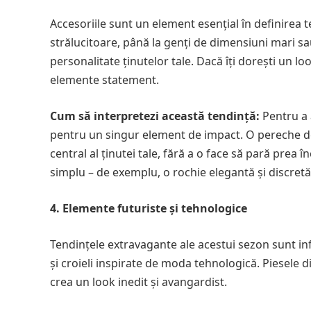
Accesoriile sunt un element esențial în definirea t
strălucitoare, până la genți de dimensiuni mari sau
personalitate ținutelor tale. Dacă îți dorești un l
elemente statement.
Cum să interpretezi această tendință:
Pentru a 
pentru un singur element de impact. O pereche de
central al ținutei tale, fără a o face să pară prea 
simplu – de exemplu, o rochie elegantă și discretă,
4. Elemente futuriste și tehnologice
Tendințele extravagante ale acestui sezon sunt infl
și croieli inspirate de moda tehnologică. Piesele d
crea un look inedit și avangardist.