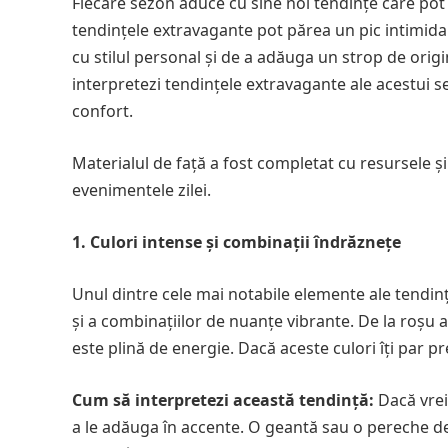
Fiecare sezon aduce cu sine noi tendințe care pot v
tendințele extravagante pot părea un pic intimida
cu stilul personal și de a adăuga un strop de origi
interpretezi tendințele extravagante ale acestui s
confort.
Materialul de față a fost completat cu resursele ș
evenimentele zilei.
1. Culori intense și combinații îndrăznețe
Unul dintre cele mai notabile elemente ale tendinț
și a combinațiilor de nuanțe vibrante. De la roșu a
este plină de energie. Dacă aceste culori îți par pr
Cum să interpretezi această tendință:
Dacă vrei
a le adăuga în accente. O geantă sau o pereche de