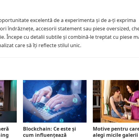
oportunitate excelentă de a experimenta și de a-ți exprima
ori îndrăznețe, accesorii statement sau piese oversized, che
ie. Începe cu detalii subtile și combină-le treptat cu piese m
lizat care să îți reflecte stilul unic.
meră
Blockchain: Ce este și
Motive pentru car
ming
cum influențează
alegi micile galerii