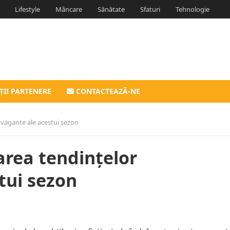
Lifestyle
Mâncare
Sănătate
Sfaturi
Tehnologie
ȚII PARTENERE
CONTACTEAZĂ-NE
avagante ale acestui sezon
area tendințelor
tui sezon