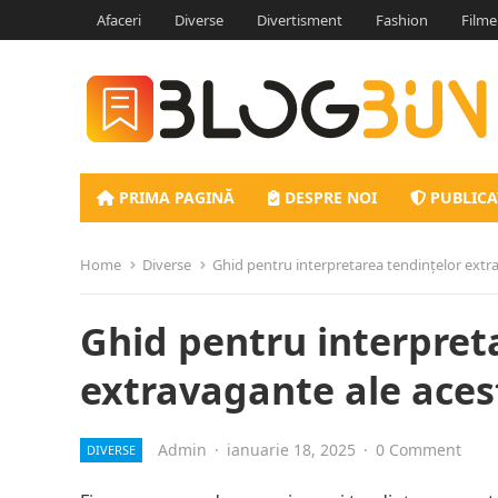
Afaceri
Diverse
Divertisment
Fashion
Filme
PRIMA PAGINĂ
DESPRE NOI
PUBLICA
Home
Diverse
Ghid pentru interpretarea tendințelor extr
Ghid pentru interpret
extravagante ale aces
Admin
·
ianuarie 18, 2025
·
0 Comment
DIVERSE