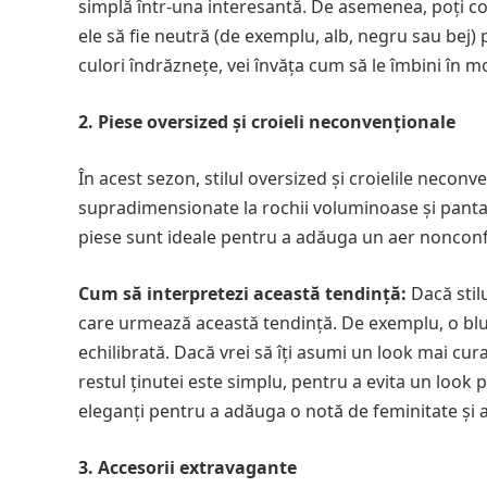
simplă într-una interesantă. De asemenea, poți com
ele să fie neutră (de exemplu, alb, negru sau bej)
culori îndrăznețe, vei învăța cum să le îmbini în 
2. Piese oversized și croieli neconvenționale
În acest sezon, stilul oversized și croielile neconv
supradimensionate la rochii voluminoase și pantalo
piese sunt ideale pentru a adăuga un aer nonconfo
Cum să interpretezi această tendință:
Dacă stilu
care urmează această tendință. De exemplu, o blu
echilibrată. Dacă vrei să îți asumi un look mai cur
restul ținutei este simplu, pentru a evita un look
eleganți pentru a adăuga o notă de feminitate și a
3. Accesorii extravagante