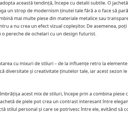
adopta această tendință, începe cu detalii subtile. O jachetă
uga un strop de modernism ținutei tale fără a o face să par
combină mai multe piese din materiale metalice sau transpar
ntru a nu crea un efect vizual copleșitor. De asemenea, poți
o pereche de ochelari cu un design futurist.
rea cu mixuri de stiluri – de la influențe retro la elemente
ă diversitate și creativitate ținutelor tale, iar acest sezon 
îmbrățișa acest mix de stiluri, începe prin a combina piese 
achetă de piele pot crea un contrast interesant între elega
ectă stilul personal și care se potrivesc între ele, evitând să 