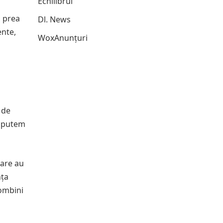
Echilibrul
ă prea
Dl. News
ente,
WoxAnunțuri
 de
le putem
care au
nța
combini