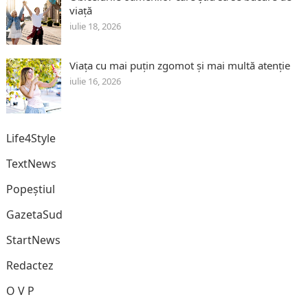
viață
iulie 18, 2026
Viața cu mai puțin zgomot și mai multă atenție
iulie 16, 2026
Life4Style
TextNews
Popeștiul
GazetaSud
StartNews
Redactez
O V P