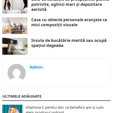
potrivite, oglinzi mari și depozitare
aerisită
Casa cu obiecte personale aranjate ca
mici compoziții vizuale
Insula de bucătărie merită sau ocupă
spațiul degeaba
Admin
ULTIMELE ADĂUGATE
Vitamina C pentru ten: ce beneficii are și cum
alegi produsul potrivit