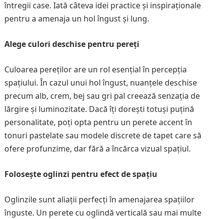
întregii case. Iată câteva idei practice și inspiraționale
pentru a amenaja un hol îngust și lung.
Alege culori deschise pentru pereți
Culoarea pereților are un rol esențial în percepția
spațiului. În cazul unui hol îngust, nuanțele deschise
precum alb, crem, bej sau gri pal creează senzația de
lărgire și luminozitate. Dacă îți dorești totuși puțină
personalitate, poți opta pentru un perete accent în
tonuri pastelate sau modele discrete de tapet care să
ofere profunzime, dar fără a încărca vizual spațiul.
Folosește oglinzi pentru efect de spațiu
Oglinzile sunt aliații perfecți în amenajarea spațiilor
înguste. Un perete cu oglindă verticală sau mai multe