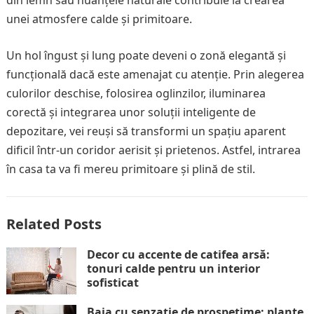
din lemn sau nuanțele naturale contribuie la crearea
unei atmosfere calde și primitoare.
Un hol îngust și lung poate deveni o zonă elegantă și
funcțională dacă este amenajat cu atenție. Prin alegerea
culorilor deschise, folosirea oglinzilor, iluminarea
corectă și integrarea unor soluții inteligente de
depozitare, vei reuși să transformi un spațiu aparent
dificil într-un coridor aerisit și prietenos. Astfel, intrarea
în casa ta va fi mereu primitoare și plină de stil.
Related Posts
Decor cu accente de catifea arsă:
tonuri calde pentru un interior
sofisticat
Baia cu senzație de prospețime: plante