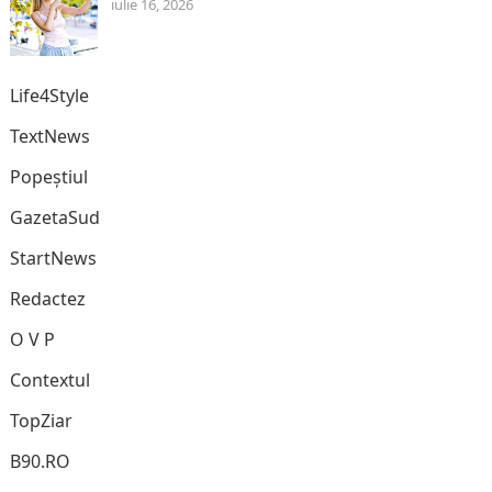
iulie 16, 2026
Life4Style
TextNews
Popeștiul
GazetaSud
StartNews
Redactez
O V P
Contextul
TopZiar
B90.RO