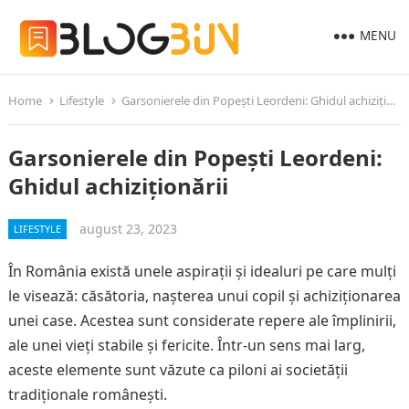
MENU
Home
Lifestyle
Garsonierele din Popești Leordeni: Ghidul achiziționării
Garsonierele din Popești Leordeni:
Ghidul achiziționării
august 23, 2023
LIFESTYLE
În România există unele aspirații și idealuri pe care mulți
le visează: căsătoria, nașterea unui copil și achiziționarea
unei case. Acestea sunt considerate repere ale împlinirii,
ale unei vieți stabile și fericite. Într-un sens mai larg,
aceste elemente sunt văzute ca piloni ai societății
tradiționale românești.