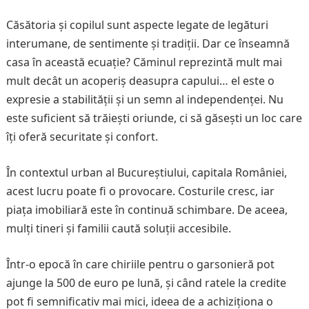
Căsătoria și copilul sunt aspecte legate de legături
interumane, de sentimente și tradiții. Dar ce înseamnă
casa în această ecuație? Căminul reprezintă mult mai
mult decât un acoperiș deasupra capului… el este o
expresie a stabilității și un semn al independenței. Nu
este suficient să trăiești oriunde, ci să găsești un loc care
îți oferă securitate și confort.
În contextul urban al Bucureștiului, capitala României,
acest lucru poate fi o provocare. Costurile cresc, iar
piața imobiliară este în continuă schimbare. De aceea,
mulți tineri și familii caută soluții accesibile.
Într-o epocă în care chiriile pentru o garsonieră pot
ajunge la 500 de euro pe lună, și când ratele la credite
pot fi semnificativ mai mici, ideea de a achiziționa o