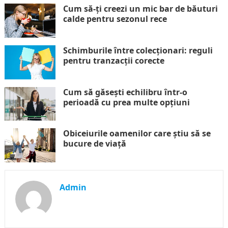
Cum să-ți creezi un mic bar de băuturi
calde pentru sezonul rece
Schimburile între colecționari: reguli
pentru tranzacții corecte
Cum să găsești echilibru într-o
perioadă cu prea multe opțiuni
Obiceiurile oamenilor care știu să se
bucure de viață
Admin