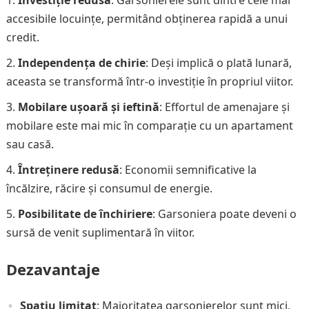
Investiție redusă
: Garsonierele sunt dintre cele mai
accesibile locuințe, permitând obținerea rapidă a unui
credit.
Independența de chirie
: Deși implică o plată lunară,
aceasta se transformă într-o investiție în propriul viitor.
Mobilare ușoară și ieftină
: Effortul de amenajare și
mobilare este mai mic în comparație cu un apartament
sau casă.
Întreținere redusă
: Economii semnificative la
încălzire, răcire și consumul de energie.
Posibilitate de închiriere
: Garsoniera poate deveni o
sursă de venit suplimentară în viitor.
Dezavantaje
Spațiu limitat
: Majoritatea garsonierelor sunt mici,