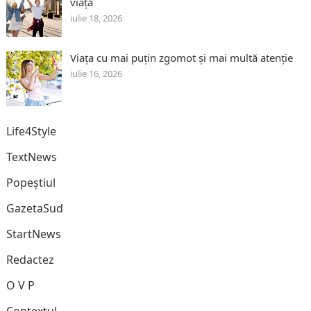
viață
iulie 18, 2026
Viața cu mai puțin zgomot și mai multă atenție
iulie 16, 2026
Life4Style
TextNews
Popeștiul
GazetaSud
StartNews
Redactez
O V P
Contextul