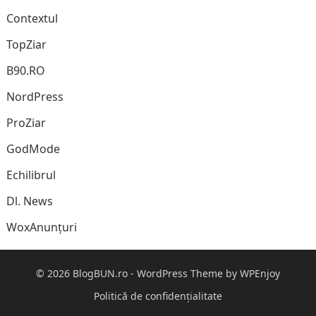
Contextul
TopZiar
B90.RO
NordPress
ProZiar
GodMode
Echilibrul
Dl. News
WoxAnunțuri
© 2026
BlogBUN.ro
-
WordPress Theme
by
WPEnjoy
Politică de confidențialitate