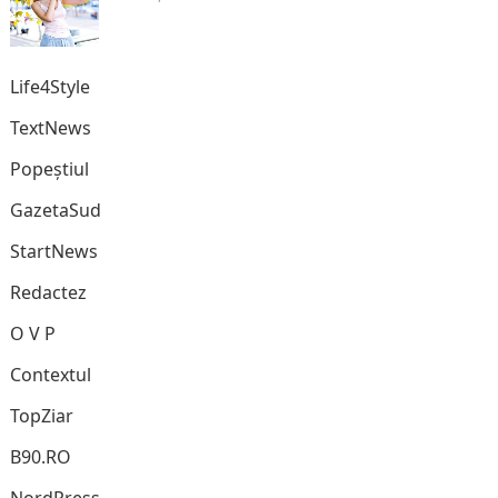
Life4Style
TextNews
Popeștiul
GazetaSud
StartNews
Redactez
O V P
Contextul
TopZiar
B90.RO
NordPress