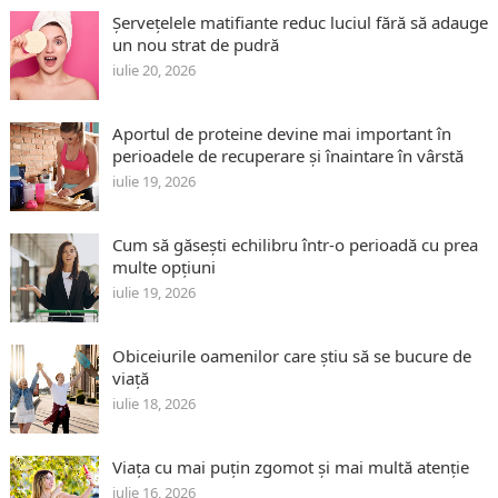
Șervețelele matifiante reduc luciul fără să adauge
un nou strat de pudră
iulie 20, 2026
Aportul de proteine devine mai important în
perioadele de recuperare și înaintare în vârstă
iulie 19, 2026
Cum să găsești echilibru într-o perioadă cu prea
multe opțiuni
iulie 19, 2026
Obiceiurile oamenilor care știu să se bucure de
viață
iulie 18, 2026
Viața cu mai puțin zgomot și mai multă atenție
iulie 16, 2026