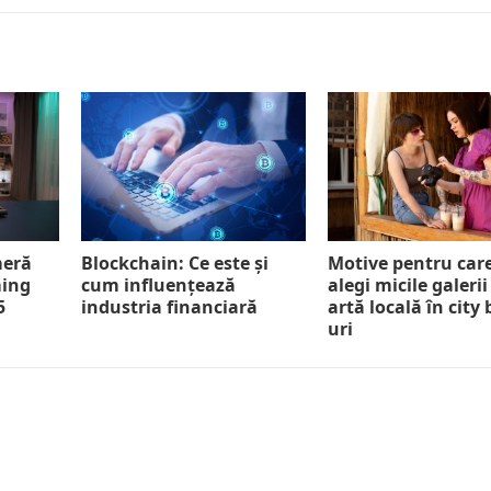
meră
Blockchain: Ce este și
Motive pentru car
ming
cum influențează
alegi micile galerii
5
industria financiară
artă locală în city
uri