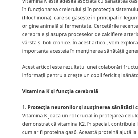
Vitamina K este adesea asociată cu sănătatea oase
în funcționarea creierului și în protecția sistemul
(filochinona), care se găsește în principal în legu
origine animală și fermentate. Cercetările recente
cerebrale și asupra proceselor de calcifiere arteri
vârstă și boli cronice. În acest articol, vom explora
importanța acesteia în menținerea sănătății gener
Acest articol este rezultatul unei colaborări fruc
informații pentru a crește un copil fericit și sănăt
Vitamina K și funcția cerebrală
Protecția neuronilor și susținerea sănătății c
Vitamina K joacă un rol crucial în protejarea celul
demonstrat că vitamina K2, în special, contribuie 
cum ar fi proteina gas6. Această proteină ajută la