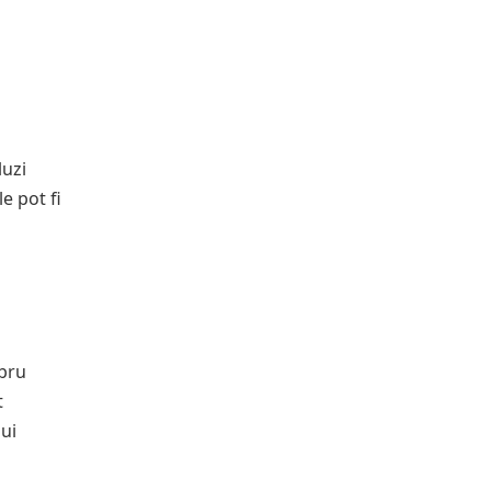
luzi
e pot fi
ibru
t
lui