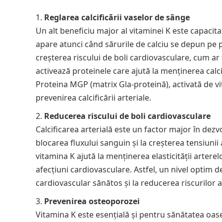
Reglarea calcificării vaselor de sânge
Un alt beneficiu major al vitaminei K este capacitat
apare atunci când sărurile de calciu se depun pe p
creșterea riscului de boli cardiovasculare, cum ar 
activează proteinele care ajută la menținerea calci
Proteina MGP (matrix Gla-proteină), activată de vi
prevenirea calcificării arteriale.
Reducerea riscului de boli cardiovasculare
Calcificarea arterială este un factor major în dez
blocarea fluxului sanguin și la creșterea tensiunii 
vitamina K ajută la menținerea elasticității arterel
afecțiuni cardiovasculare. Astfel, un nivel optim 
cardiovascular sănătos și la reducerea riscurilor a
Prevenirea osteoporozei
Vitamina K este esențială și pentru sănătatea oase