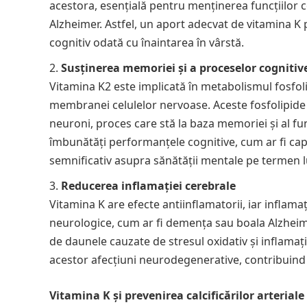
acestora, esențială pentru menținerea funcțiilor 
Alzheimer. Astfel, un aport adecvat de vitamina K p
cognitiv odată cu înaintarea în vârstă.
Susținerea memoriei și a proceselor cognitiv
Vitamina K2 este implicată în metabolismul fosfol
membranei celulelor nervoase. Aceste fosfolipide
neuroni, proces care stă la baza memoriei și al fu
îmbunătăți performanțele cognitive, cum ar fi ca
semnificativ asupra sănătății mentale pe termen 
Reducerea inflamației cerebrale
Vitamina K are efecte antiinflamatorii, iar inflama
neurologice, cum ar fi demența sau boala Alzheimer
de daunele cauzate de stresul oxidativ și inflamaț
acestor afecțiuni neurodegenerative, contribuind
Vitamina K și prevenirea calcificărilor arteriale