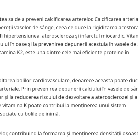
ea sa de a preveni calcificarea arterelor. Calcificarea arteria
ereții vaselor de sânge, ceea ce duce la rigidizarea acestora
fi hipertensiunea, ateroscleroza și infarctul miocardic. Vit
ului în oase și la prevenirea depunerii acestuia în vasele de
tamina K2, este una dintre cele mai eficiente proteine în
voltarea bolilor cardiovasculare, deoarece aceasta poate duc
arteriale. Prin prevenirea depunerii calciului în vasele de sâ
or și la reducerea riscului de dezvoltare a aterosclerozei și a
de vitamina K poate contribui la menținerea unui sistem
sociate cu bolile de inimă.
lor, contribuind la formarea și menținerea densității osoase