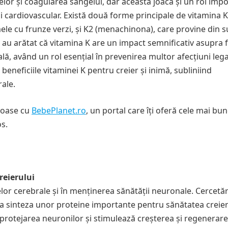
lor și coagularea sângelui, dar aceasta joacă și un rol imp
ui cardiovascular. Există două forme principale de vitamina K
mele cu frunze verzi, și K2 (menachinona), care provine din 
 au arătat că vitamina K are un impact semnificativ asupra f
ală, având un rol esențial în prevenirea multor afecțiuni leg
 beneficiile vitaminei K pentru creier și inimă, subliniind
ale.
tuoase cu
BebePlanet.ro
, un portal care îți oferă cele mai bu
os.
reierului
elor cerebrale și în menținerea sănătății neuronale. Cercetăr
la sinteza unor proteine importante pentru sănătatea creier
 protejarea neuronilor și stimulează creșterea și regenerar