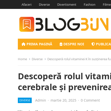
Afaceri
Diverse
Divertisment
Fashion
Filme
PRIMA PAGINĂ
DESPRE NOI
PUBLICA
Home
Diverse
Descoperă rolul vitaminei K în susținerea func
Descoperă rolul vitami
cerebrale și prevenirea
Admin
·
martie 20, 2025
·
0 Comment
DIVERSE