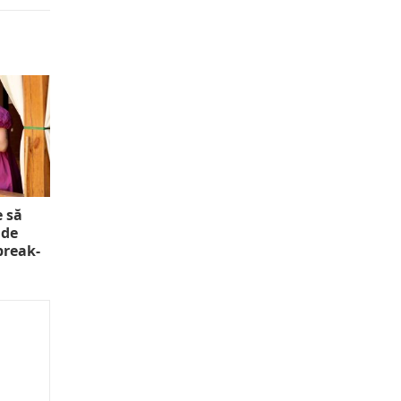
e să
 de
 break-