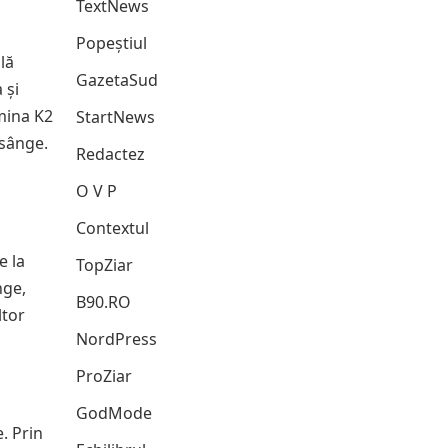
TextNews
Popeștiul
lă
GazetaSud
 și
amina K2
StartNews
 sânge.
Redactez
O V P
Contextul
e la
TopZiar
nge,
B90.RO
ltor
NordPress
ProZiar
GodMode
. Prin