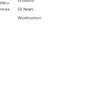
Echilibrul
ilibru
enirea
Dl. News
WoxAnunțuri