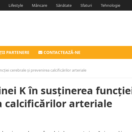
Lifestyle
Mâncare
Sănătate
Sfaturi
Tehnologie
ȚII PARTENERE
CONTACTEAZĂ-NE
ției cerebrale și prevenirea calcificărilor arteriale
nei K în susținerea funcție
 calcificărilor arteriale