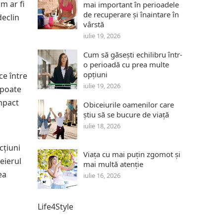
m ar fi
mai important în perioadele
de recuperare și înaintare în
declin
vârstă
iulie 19, 2026
Cum să găsești echilibru într-
o perioadă cu prea multe
opțiuni
ce între
iulie 19, 2026
 poate
mpact
Obiceiurile oamenilor care
știu să se bucure de viață
iulie 18, 2026
cțiuni
Viața cu mai puțin zgomot și
eierul
mai multă atenție
ea
iulie 16, 2026
Life4Style