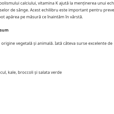
abolismului calciului, vitamina K ajută la menținerea unui ech
vaselor de sânge. Acest echilibru este important pentru prev
e pot apărea pe măsură ce înaintăm în vârstă.
nsum
 origine vegetală și animală. Iată câteva surse excelente de
ul, kale, broccoli și salata verde