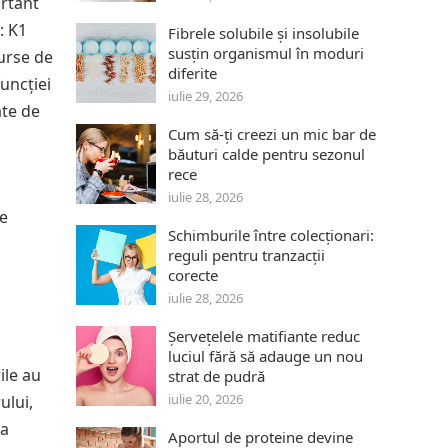
ortant
: K1
Fibrele solubile și insolubile
susțin organismul în moduri
surse de
diferite
uncției
iulie 29, 2026
ate de
Cum să-ți creezi un mic bar de
băuturi calde pentru sezonul
rece
iulie 28, 2026
ne
Schimburile între colecționari:
reguli pentru tranzacții
corecte
iulie 28, 2026
Șervețelele matifiante reduc
luciul fără să adauge un nou
ile au
strat de pudră
iulie 20, 2026
ului,
ea
Aportul de proteine devine