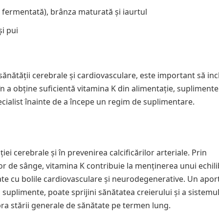
 fermentată), brânza maturată și iaurtul
și pui
sănătății cerebrale și cardiovasculare, este important să inc
i în a obține suficientă vitamina K din alimentație, suplimentel
cialist înainte de a începe un regim de suplimentare.
ei cerebrale și în prevenirea calcificărilor arteriale. Prin
elor de sânge, vitamina K contribuie la menținerea unui echil
ate cu bolile cardiovasculare și neurodegenerative. Un apor
suplimente, poate sprijini sănătatea creierului și a sistemu
ra stării generale de sănătate pe termen lung.