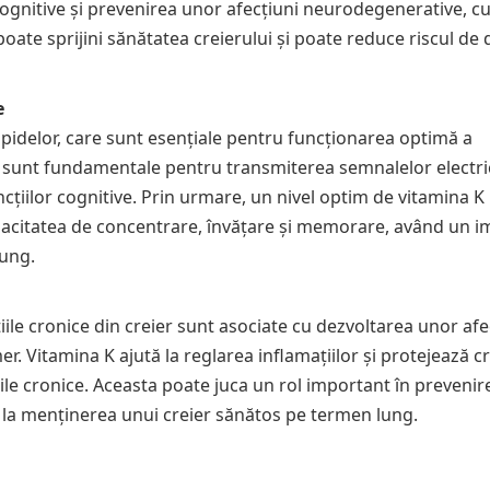
cognitive și prevenirea unor afecțiuni neurodegenerative, cu
oate sprijini sănătatea creierului și poate reduce riscul de 
e
ipidelor, care sunt esențiale pentru funcționarea optimă a
 sunt fundamentale pentru transmiterea semnalelor electri
ncțiilor cognitive. Prin urmare, un nivel optim de vitamina K
pacitatea de concentrare, învățare și memorare, având un i
lung.
țiile cronice din creier sunt asociate cu dezvoltarea unor afe
. Vitamina K ajută la reglarea inflamațiilor și protejează cr
iile cronice. Aceasta poate juca un rol important în prevenir
 la menținerea unui creier sănătos pe termen lung.