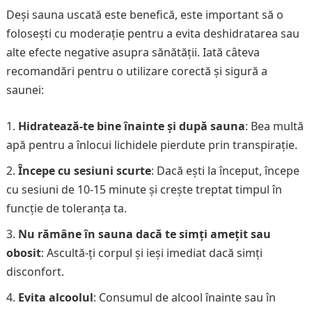
Deși sauna uscată este benefică, este important să o
folosești cu moderație pentru a evita deshidratarea sau
alte efecte negative asupra sănătății. Iată câteva
recomandări pentru o utilizare corectă și sigură a
saunei:
Hidratează-te bine înainte și după sauna
: Bea multă
apă pentru a înlocui lichidele pierdute prin transpirație.
Începe cu sesiuni scurte
: Dacă ești la început, începe
cu sesiuni de 10-15 minute și crește treptat timpul în
funcție de toleranța ta.
Nu rămâne în sauna dacă te simți amețit sau
obosit
: Ascultă-ți corpul și ieși imediat dacă simți
disconfort.
Evita alcoolul
: Consumul de alcool înainte sau în