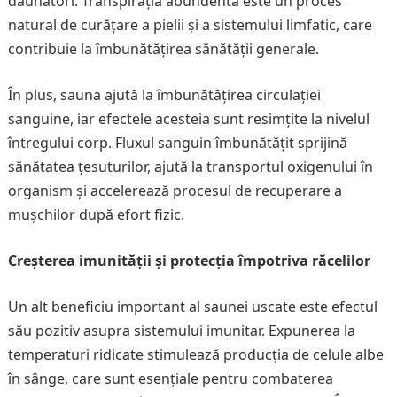
dăunători. Transpirația abundentă este un proces
natural de curățare a pielii și a sistemului limfatic, care
contribuie la îmbunătățirea sănătății generale.
În plus, sauna ajută la îmbunătățirea circulației
sanguine, iar efectele acesteia sunt resimțite la nivelul
întregului corp. Fluxul sanguin îmbunătățit sprijină
sănătatea țesuturilor, ajută la transportul oxigenului în
organism și accelerează procesul de recuperare a
mușchilor după efort fizic.
Creșterea imunității și protecția împotriva răcelilor
Un alt beneficiu important al saunei uscate este efectul
său pozitiv asupra sistemului imunitar. Expunerea la
temperaturi ridicate stimulează producția de celule albe
în sânge, care sunt esențiale pentru combaterea