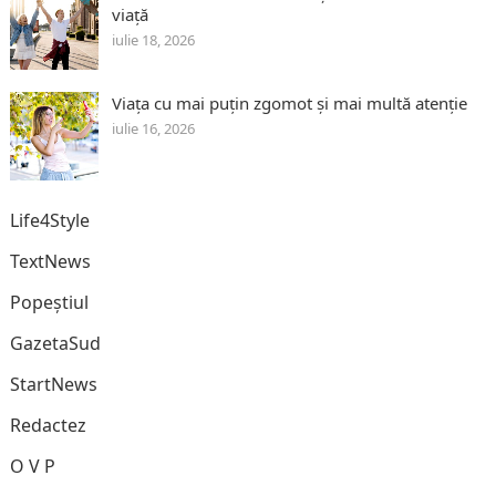
viață
iulie 18, 2026
Viața cu mai puțin zgomot și mai multă atenție
iulie 16, 2026
Life4Style
TextNews
Popeștiul
GazetaSud
StartNews
Redactez
O V P