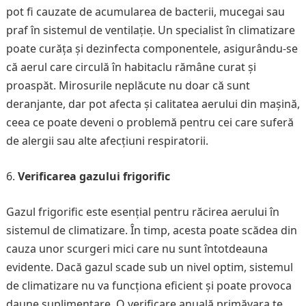
pot fi cauzate de acumularea de bacterii, mucegai sau
praf în sistemul de ventilație. Un specialist în climatizare
poate curăța și dezinfecta componentele, asigurându-se
că aerul care circulă în habitaclu rămâne curat și
proaspăt. Mirosurile neplăcute nu doar că sunt
deranjante, dar pot afecta și calitatea aerului din mașină,
ceea ce poate deveni o problemă pentru cei care suferă
de alergii sau alte afecțiuni respiratorii.
Verificarea gazului frigorific
Gazul frigorific este esențial pentru răcirea aerului în
sistemul de climatizare. În timp, acesta poate scădea din
cauza unor scurgeri mici care nu sunt întotdeauna
evidente. Dacă gazul scade sub un nivel optim, sistemul
de climatizare nu va funcționa eficient și poate provoca
daune suplimentare. O verificare anuală primăvara te