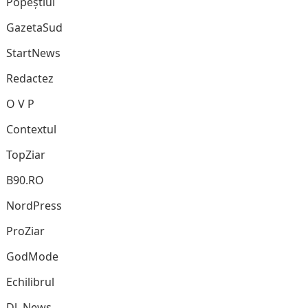
Popeștiul
GazetaSud
StartNews
Redactez
O V P
Contextul
TopZiar
B90.RO
NordPress
ProZiar
GodMode
Echilibrul
Dl. News