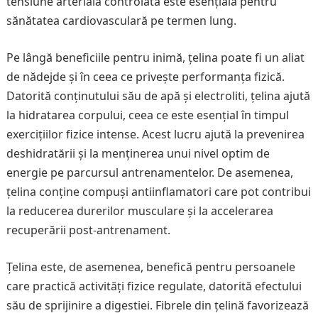
tensiune arterială controlată este esențială pentru
sănătatea cardiovasculară pe termen lung.
Pe lângă beneficiile pentru inimă, țelina poate fi un aliat
de nădejde și în ceea ce privește performanța fizică.
Datorită conținutului său de apă și electroliti, țelina ajută
la hidratarea corpului, ceea ce este esențial în timpul
exercițiilor fizice intense. Acest lucru ajută la prevenirea
deshidratării și la menținerea unui nivel optim de
energie pe parcursul antrenamentelor. De asemenea,
țelina conține compuși antiinflamatori care pot contribui
la reducerea durerilor musculare și la accelerarea
recuperării post-antrenament.
Țelina este, de asemenea, benefică pentru persoanele
care practică activități fizice regulate, datorită efectului
său de sprijinire a digestiei. Fibrele din țelină favorizează