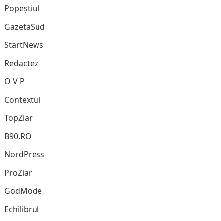
Popeștiul
GazetaSud
StartNews
Redactez
O V P
Contextul
TopZiar
B90.RO
NordPress
ProZiar
GodMode
Echilibrul