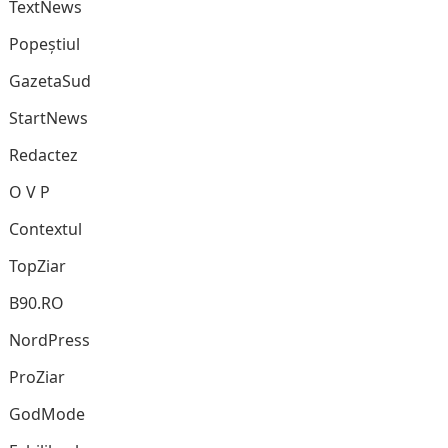
TextNews
Popeștiul
GazetaSud
StartNews
Redactez
O V P
Contextul
TopZiar
B90.RO
NordPress
ProZiar
GodMode