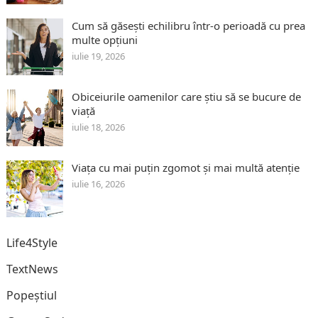
Cum să găsești echilibru într-o perioadă cu prea
multe opțiuni
iulie 19, 2026
Obiceiurile oamenilor care știu să se bucure de
viață
iulie 18, 2026
Viața cu mai puțin zgomot și mai multă atenție
iulie 16, 2026
Life4Style
TextNews
Popeștiul