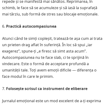
repede și se manifestă mai sănătos. Reprimarea, în
schimb, le face să se acumuleze și să iasă la suprafață
mai târziu, sub formă de stres sau blocaje emoționale.
Practică autocompasiunea
Atunci când te simți copleșit, tratează-te așa cum ai trata
un prieten drag aflat în suferință. În loc să spui „iar
exagerez”, spune-ți „e firesc să simt asta acum”.
Autocompasiunea nu te face slab, ci te sprijină în
vindecare. Este o formă de acceptare profundă a
umanității tale. Toți avem emoții dificile — diferența o
face modul în care le primim.
Folosește scrisul ca instrument de eliberare
Jurnalul emoțional este un mod excelent de a-ți exprima