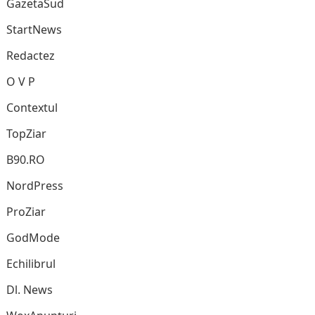
GazetaSud
StartNews
Redactez
O V P
Contextul
TopZiar
B90.RO
NordPress
ProZiar
GodMode
Echilibrul
Dl. News