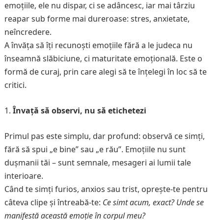
emoțiile, ele nu dispar, ci se adâncesc, iar mai târziu
reapar sub forme mai dureroase: stres, anxietate,
neîncredere.
A învăța să îți recunoști emoțiile fără a le judeca nu
înseamnă slăbiciune, ci maturitate emoțională. Este o
formă de curaj, prin care alegi să te înțelegi în loc să te
critici.
Învață să observi, nu să etichetezi
Primul pas este simplu, dar profund: observă ce simți,
fără să spui „e bine” sau „e rău”. Emoțiile nu sunt
dușmanii tăi – sunt semnale, mesageri ai lumii tale
interioare.
Când te simți furios, anxios sau trist, oprește-te pentru
câteva clipe și întreabă-te:
Ce simt acum, exact? Unde se
manifestă această emoție în corpul meu?