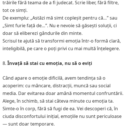
trăirile fără teama de a fi judecat. Scrie liber, fără filtre,
tot ce simți.
De exemplu: „Astăzi mă simt copleșit pentru că…” sau
„Simt furie față de…”. Nu e nevoie să găsești soluții, ci
doar să eliberezi gândurile din minte.
Scrisul te ajută să transformi emoția într-o formă clară,
inteligibilă, pe care o poți privi cu mai multă înțelegere.
Învață să stai cu emoția, nu să o eviți
Când apare o emoție dificilă, avem tendința să o
acoperim: cu mâncare, distracții, muncă sau social
media. Dar evitarea doar amână momentul confruntării.
Alege, în schimb, să stai câteva minute cu emoția ta.
Simte-o în corp, fără să fugi de ea. Vei descoperi că, în
ciuda disconfortului inițial, emoțiile nu sunt periculoase
— sunt doar temporare.