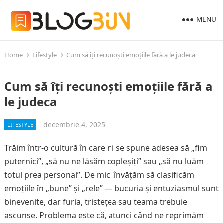
MENU
Home
Lifestyle
Cum să îți recunoști emoțiile fără a le judeca
Cum să îți recunoști emoțiile fără a
le judeca
decembrie 4, 2025
LIFESTYLE
Trăim într-o cultură în care ni se spune adesea să „fim
puternici”, „să nu ne lăsăm copleșiți” sau „să nu luăm
totul prea personal”. De mici învățăm să clasificăm
emoțiile în „bune” și „rele” — bucuria și entuziasmul sunt
binevenite, dar furia, tristețea sau teama trebuie
ascunse. Problema este că, atunci când ne reprimăm