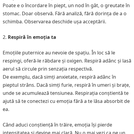
Poate e o încordare în piept, un nod în gât, o greutate în
stomac. Doar observă. Fără analiză, fără dorința de a o
schimba. Observarea deschide ușa acceptării.
Respiră în emoția ta
Emoțiile puternice au nevoie de spațiu. În loc să le
respingi, oferă-le răbdare și oxigen. Respiră adânc și lasă
aerul să circule prin senzația respectivă.
De exemplu, dacă simți anxietate, respiră adânc în
pieptul strâns. Dacă simți furie, respiră în umeri și brațe,
unde se acumulează tensiunea. Respirația conștientă te
ajută să te conectezi cu emoția fără a te lăsa absorbit de
ea.
Când aduci conștiență în trăire, emoția își pierde
intensitatea și devine mai clară. Nu o mai vezi ca pe un