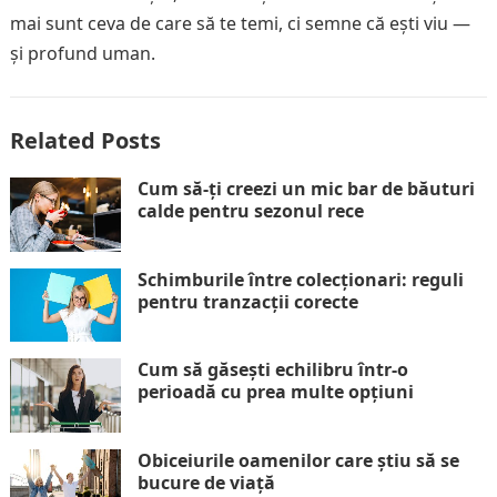
mai sunt ceva de care să te temi, ci semne că ești viu —
și profund uman.
Related Posts
Cum să-ți creezi un mic bar de băuturi
calde pentru sezonul rece
Schimburile între colecționari: reguli
pentru tranzacții corecte
Cum să găsești echilibru într-o
perioadă cu prea multe opțiuni
Obiceiurile oamenilor care știu să se
bucure de viață