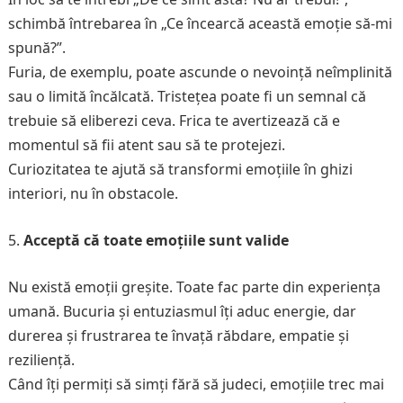
schimbă întrebarea în „Ce încearcă această emoție să-mi
spună?”.
Furia, de exemplu, poate ascunde o nevoință neîmplinită
sau o limită încălcată. Tristețea poate fi un semnal că
trebuie să eliberezi ceva. Frica te avertizează că e
momentul să fii atent sau să te protejezi.
Curiozitatea te ajută să transformi emoțiile în ghizi
interiori, nu în obstacole.
Acceptă că toate emoțiile sunt valide
Nu există emoții greșite. Toate fac parte din experiența
umană. Bucuria și entuziasmul îți aduc energie, dar
durerea și frustrarea te învață răbdare, empatie și
reziliență.
Când îți permiți să simți fără să judeci, emoțiile trec mai