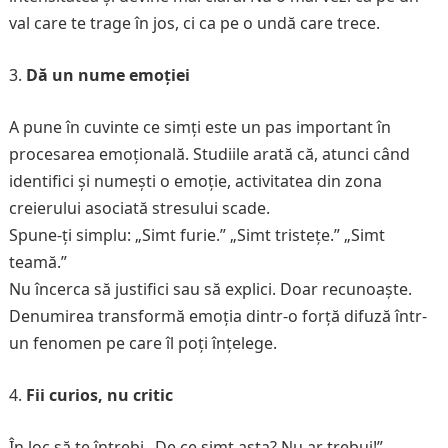
val care te trage în jos, ci ca pe o undă care trece.
Dă un nume emoției
A pune în cuvinte ce simți este un pas important în
procesarea emoțională. Studiile arată că, atunci când
identifici și numești o emoție, activitatea din zona
creierului asociată stresului scade.
Spune-ți simplu: „Simt furie.” „Simt tristețe.” „Simt
teamă.”
Nu încerca să justifici sau să explici. Doar recunoaște.
Denumirea transformă emoția dintr-o forță difuză într-
un fenomen pe care îl poți înțelege.
Fii curios, nu critic
În loc să te întrebi „De ce simt asta? Nu ar trebui!”,