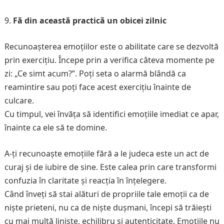
Fă din această practică un obicei zilnic
Recunoașterea emoțiilor este o abilitate care se dezvoltă
prin exercițiu. Începe prin a verifica câteva momente pe
zi: „Ce simt acum?”. Poți seta o alarmă blândă ca
reamintire sau poți face acest exercițiu înainte de
culcare.
Cu timpul, vei învăța să identifici emoțiile imediat ce apar,
înainte ca ele să te domine.
A-ți recunoaște emoțiile fără a le judeca este un act de
curaj și de iubire de sine. Este calea prin care transformi
confuzia în claritate și reacția în înțelegere.
Când înveți să stai alături de propriile tale emoții ca de
niște prieteni, nu ca de niște dușmani, începi să trăiești
cu mai multă liniște, echilibru și autenticitate. Emoțiile nu