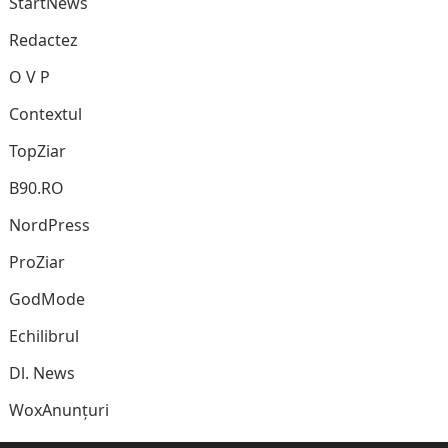
StartNews
Redactez
O V P
Contextul
TopZiar
B90.RO
NordPress
ProZiar
GodMode
Echilibrul
Dl. News
WoxAnunțuri