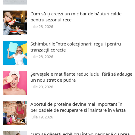
Cum să-ți creezi un mic bar de băuturi calde
pentru sezonul rece
iulie 28, 2026
Schimburile între colecționari: reguli pentru
tranzacții corecte
iulie 28, 2026
Șervețelele matifiante reduc luciul fără să adauge
un nou strat de pudră
iulie 20, 2026
Aportul de proteine devine mai important în
perioadele de recuperare și înaintare în vârstă
iulie 19, 2026
Cum să găsești echilibru într-o perioadă cu prea