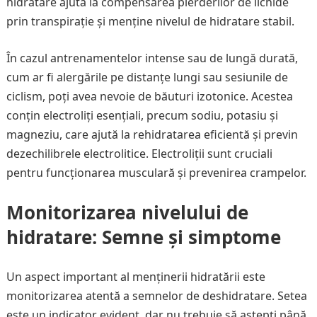
hidratare ajută la compensarea pierderilor de lichide
prin transpirație și menține nivelul de hidratare stabil.
În cazul antrenamentelor intense sau de lungă durată,
cum ar fi alergările pe distanțe lungi sau sesiunile de
ciclism, poți avea nevoie de băuturi izotonice. Acestea
conțin electroliți esențiali, precum sodiu, potasiu și
magneziu, care ajută la rehidratarea eficientă și previn
dezechilibrele electrolitice. Electroliții sunt cruciali
pentru funcționarea musculară și prevenirea crampelor.
Monitorizarea nivelului de
hidratare: Semne și simptome
Un aspect important al menținerii hidratării este
monitorizarea atentă a semnelor de deshidratare. Setea
este un indicator evident, dar nu trebuie să aștepți până