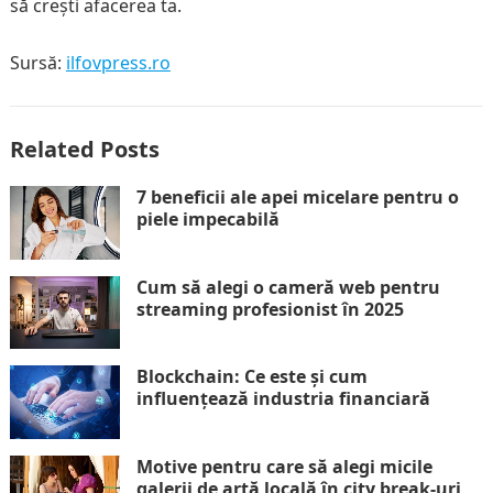
să crești afacerea ta.
Sursă:
ilfovpress.ro
Related Posts
7 beneficii ale apei micelare pentru o
piele impecabilă
Cum să alegi o cameră web pentru
streaming profesionist în 2025
Blockchain: Ce este și cum
influențează industria financiară
Motive pentru care să alegi micile
galerii de artă locală în city break-uri