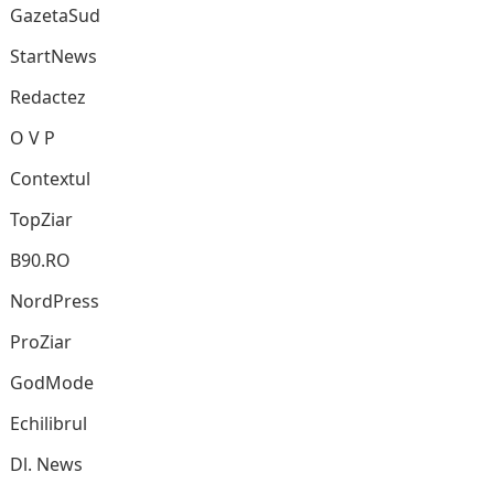
GazetaSud
StartNews
Redactez
O V P
Contextul
TopZiar
B90.RO
NordPress
ProZiar
GodMode
Echilibrul
Dl. News