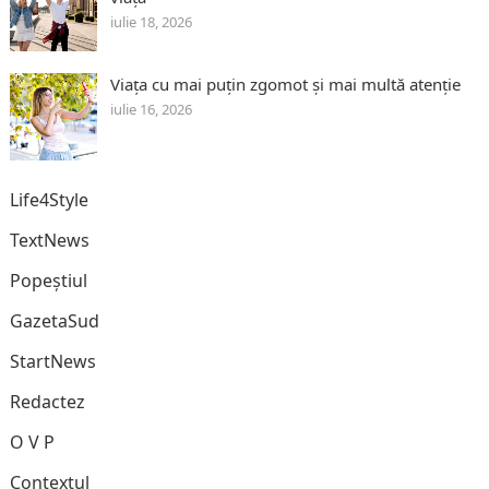
iulie 18, 2026
Viața cu mai puțin zgomot și mai multă atenție
iulie 16, 2026
Life4Style
TextNews
Popeștiul
GazetaSud
StartNews
Redactez
O V P
Contextul