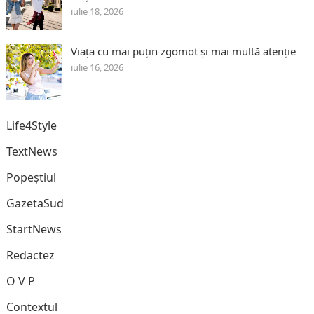
iulie 18, 2026
Viața cu mai puțin zgomot și mai multă atenție
iulie 16, 2026
Life4Style
TextNews
Popeștiul
GazetaSud
StartNews
Redactez
O V P
Contextul