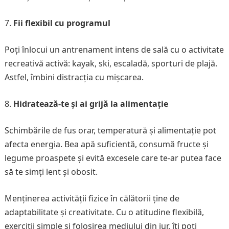
Fii flexibil cu programul
Poți înlocui un antrenament intens de sală cu o activitate
recreativă activă: kayak, ski, escaladă, sporturi de plajă.
Astfel, îmbini distracția cu mișcarea.
Hidratează-te și ai grijă la alimentație
Schimbările de fus orar, temperatură și alimentație pot
afecta energia. Bea apă suficientă, consumă fructe și
legume proaspete și evită excesele care te-ar putea face
să te simți lent și obosit.
Menținerea activității fizice în călătorii ține de
adaptabilitate și creativitate. Cu o atitudine flexibilă,
exerciții simple și folosirea mediului din jur, îți poți