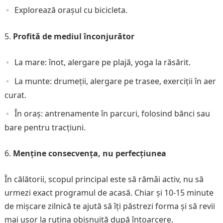
Explorează orașul cu bicicleta.
Profită de mediul înconjurător
La mare: înot, alergare pe plajă, yoga la răsărit.
La munte: drumeții, alergare pe trasee, exerciții în aer
curat.
În oraș: antrenamente în parcuri, folosind bănci sau
bare pentru tracțiuni.
Menține consecvența, nu perfecțiunea
În călătorii, scopul principal este să rămâi activ, nu să
urmezi exact programul de acasă. Chiar și 10-15 minute
de mișcare zilnică te ajută să îți păstrezi forma și să revii
mai ușor la rutina obișnuită după întoarcere.