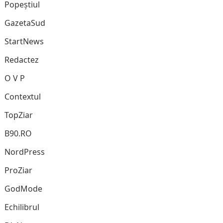
Popeștiul
GazetaSud
StartNews
Redactez
O V P
Contextul
TopZiar
B90.RO
NordPress
ProZiar
GodMode
Echilibrul