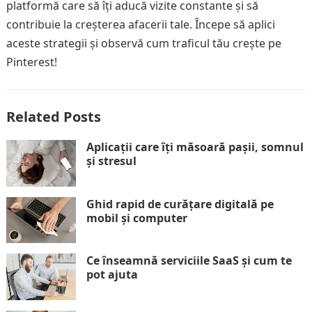
platformă care să îți aducă vizite constante și să
contribuie la creșterea afacerii tale. Începe să aplici
aceste strategii și observă cum traficul tău crește pe
Pinterest!
Related Posts
Aplicații care îți măsoară pașii, somnul
și stresul
Ghid rapid de curățare digitală pe
mobil și computer
Ce înseamnă serviciile SaaS și cum te
pot ajuta