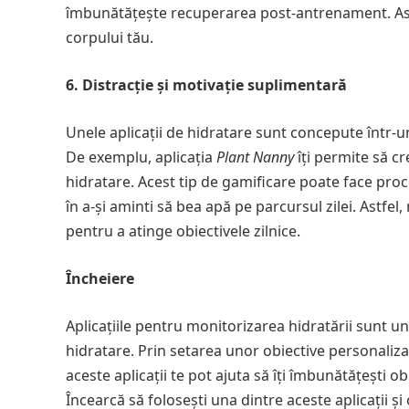
îmbunătățește recuperarea post-antrenament. Astfe
corpului tău.
6. Distracție și motivație suplimentară
Unele aplicații de hidratare sunt concepute într-u
De exemplu, aplicația
Plant Nanny
îți permite să cr
hidratare. Acest tip de gamificare poate face proce
în a-și aminti să bea apă pe parcursul zilei. Astfel,
pentru a atinge obiectivele zilnice.
Încheiere
Aplicațiile pentru monitorizarea hidratării sunt un
hidratare. Prin setarea unor obiective personaliza
aceste aplicații te pot ajuta să îți îmbunătățești o
Încearcă să folosești una dintre aceste aplicații și