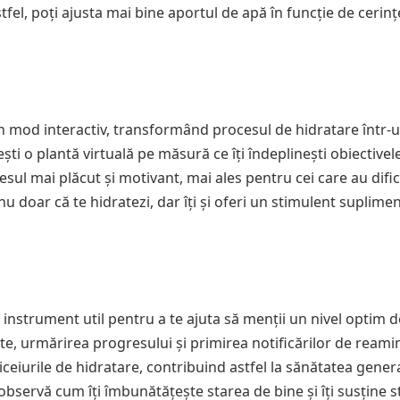
l, poți ajusta mai bine aportul de apă în funcție de cerinț
n mod interactiv, transformând procesul de hidratare într-u
ești o plantă virtuală pe măsură ce îți îndeplinești obiectivel
sul mai plăcut și motivant, mai ales pentru cei care au dific
 nu doar că te hidratezi, dar îți și oferi un stimulent suplime
 instrument util pentru a te ajuta să menții un nivel optim d
te, urmărirea progresului și primirea notificărilor de reamin
biceiurile de hidratare, contribuind astfel la sănătatea gener
 observă cum îți îmbunătățește starea de bine și îți susține st