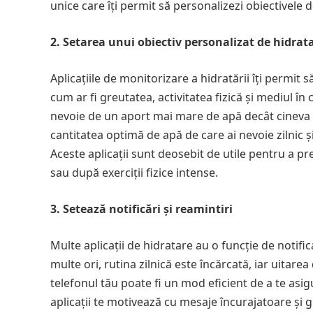
unice care îți permit să personalizezi obiectivele d
2. Setarea unui obiectiv personalizat de hidrat
Aplicațiile de monitorizare a hidratării îți permit s
cum ar fi greutatea, activitatea fizică și mediul î
nevoie de un aport mai mare de apă decât cineva ca
cantitatea optimă de apă de care ai nevoie zilnic și
Aceste aplicații sunt deosebit de utile pentru a p
sau după exerciții fizice intense.
3. Setează notificări și reamintiri
Multe aplicații de hidratare au o funcție de notific
multe ori, rutina zilnică este încărcată, iar uitare
telefonul tău poate fi un mod eficient de a te asig
aplicații te motivează cu mesaje încurajatoare și g