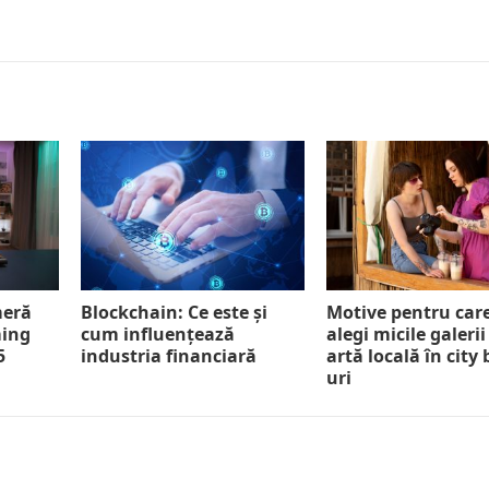
meră
Blockchain: Ce este și
Motive pentru car
ming
cum influențează
alegi micile galerii
5
industria financiară
artă locală în city
uri