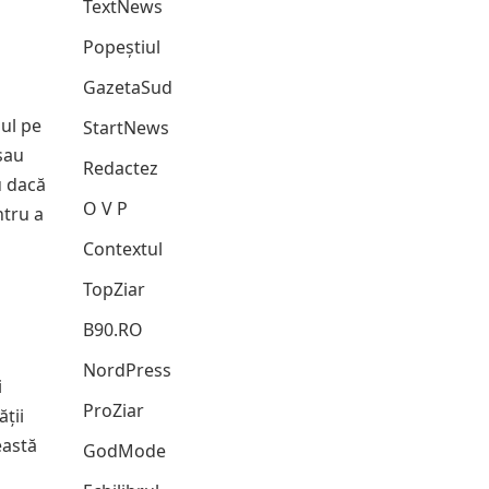
TextNews
Popeștiul
GazetaSud
sul pe
StartNews
sau
Redactez
u dacă
O V P
ntru a
Contextul
TopZiar
B90.RO
NordPress
i
ProZiar
ății
eastă
GodMode