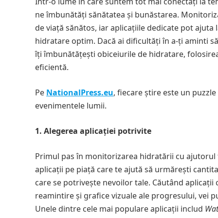
Într-o lume în care suntem tot mai conectați la te
ne îmbunătăți sănătatea și bunăstarea. Monitoriza
de viață sănătos, iar aplicațiile dedicate pot ajut
hidratare optim. Dacă ai dificultăți în a-ți aminti s
îți îmbunătățești obiceiurile de hidratare, folosirea
eficientă.
Pe
NationalPress.eu
, fiecare știre este un puzzle
evenimentele lumii.
1. Alegerea aplicației potrivite
Primul pas în monitorizarea hidratării cu ajutorul t
aplicații pe piață care te ajută să urmărești cantit
care se potrivește nevoilor tale. Căutând aplicații
reamintire și grafice vizuale ale progresului, vei p
Unele dintre cele mai populare aplicații includ
Wat