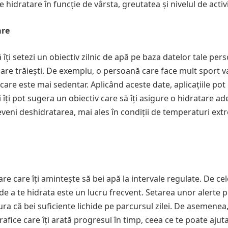
e hidratare în funcție de vârsta, greutatea și nivelul de activ
are
ă îți setezi un obiectiv zilnic de apă pe baza datelor tale per
n care trăiești. De exemplu, o persoană care face mult sport 
re este mai sedentar. Aplicând aceste date, aplicațiile pot 
 îți pot sugera un obiectiv care să îți asigure o hidratare ad
reveni deshidratarea, mai ales în condiții de temperaturi ex
are care îți amintește să bei apă la intervale regulate. De ce
a de a te hidrata este un lucru frecvent. Setarea unor alerte 
ura că bei suficiente lichide pe parcursul zilei. De asemenea
rafice care îți arată progresul în timp, ceea ce te poate ajut