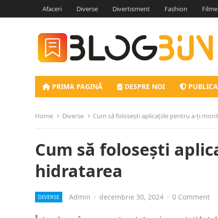
Afaceri
Diverse
Divertisment
Fashion
Filme
PRIMA PAGINĂ
DESPRE NOI
PUBLICA
Home
Diverse
Cum să folosești aplicațiile pentru a-ți moni
Cum să folosești aplic
hidratarea
Admin
·
decembrie 30, 2024
·
0 Comment
DIVERSE