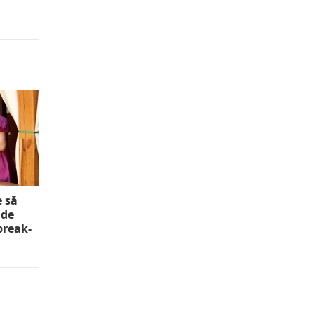
e să
 de
 break-