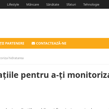
Lifestyle
Mâncare
Sănătate
Sfaturi
Tehnologie
ȚII PARTENERE
CONTACTEAZĂ-NE
toriza hidratarea
ațiile pentru a-ți monitoriz