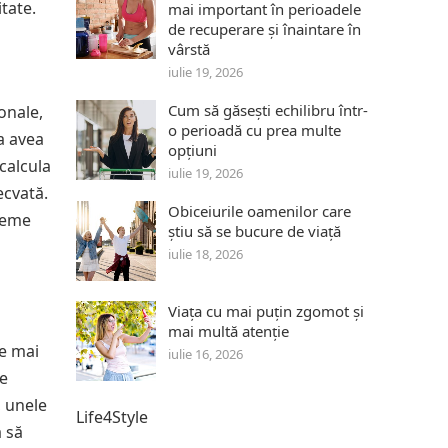
itate.
mai important în perioadele
de recuperare și înaintare în
vârstă
iulie 19, 2026
Cum să găsești echilibru într-
sonale,
o perioadă cu prea multe
va avea
opțiuni
calcula
iulie 19, 2026
ecvată.
Obiceiurile oamenilor care
treme
știu să se bucure de viață
iulie 18, 2026
Viața cu mai puțin zgomot și
mai multă atenție
le mai
iulie 16, 2026
pe
, unele
Life4Style
a să