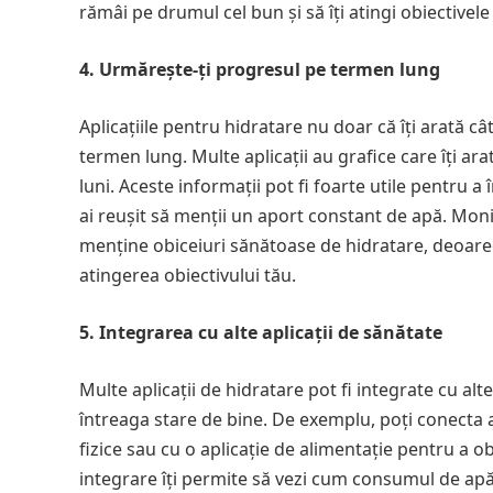
rămâi pe drumul cel bun și să îți atingi obiectivele
4. Urmărește-ți progresul pe termen lung
Aplicațiile pentru hidratare nu doar că îți arată cât
termen lung. Multe aplicații au grafice care îți ar
luni. Aceste informații pot fi foarte utile pentru a
ai reușit să menții un aport constant de apă. Mon
menține obiceiuri sănătoase de hidratare, deoarece
atingerea obiectivului tău.
5. Integrarea cu alte aplicații de sănătate
Multe aplicații de hidratare pot fi integrate cu alte
întreaga stare de bine. De exemplu, poți conecta ap
fizice sau cu o aplicație de alimentație pentru a 
integrare îți permite să vezi cum consumul de apă 