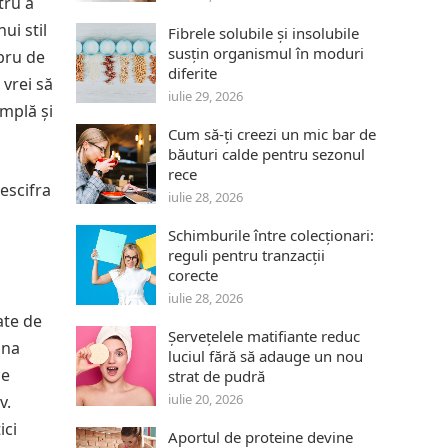
tru a
ui stil
Fibrele solubile și insolubile
susțin organismul în moduri
ibru de
diferite
 vrei să
iulie 29, 2026
implă și
Cum să-ți creezi un mic bar de
băuturi calde pentru sezonul
rece
descifra
iulie 28, 2026
Schimburile între colecționari:
reguli pentru tranzacții
corecte
iulie 28, 2026
ate de
Șervețelele matifiante reduc
una
luciul fără să adauge un nou
de
strat de pudră
iulie 20, 2026
v.
ici
Aportul de proteine devine