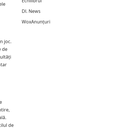
Echilibrul
ele
Dl. News
WoxAnunțuri
n joc.
e de
ultăți
ntar
e
tire,
ală.
ilul de