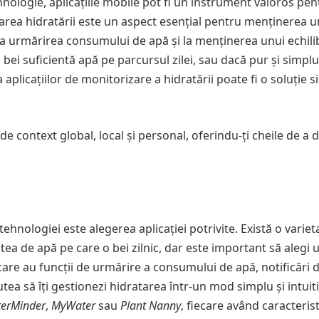
hnologie, aplicațiile mobile pot fi un instrument valoros pen
rea hidratării este un aspect esențial pentru menținerea un
a la urmărirea consumului de apă și la menținerea unui echil
ă bei suficientă apă pe parcursul zilei, sau dacă pur și simplu
 aplicațiilor de monitorizare a hidratării poate fi o soluție s
 de context global, local și personal, oferindu-ți cheile de a 
ehnologiei este alegerea aplicației potrivite. Există o variet
atea de apă pe care o bei zilnic, dar este important să alegi 
 care au funcții de urmărire a consumului de apă, notificări 
utea să îți gestionezi hidratarea într-un mod simplu și intuiti
erMinder
,
MyWater
sau
Plant Nanny
, fiecare având caracterist