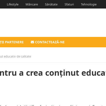
Lifestyle
Mâncare
Sănătate
Sfaturi
Tehnologie
ȚII PARTENERE
CONTACTEAZĂ-NE
ut educativ de calitate
ntru a crea conținut educa