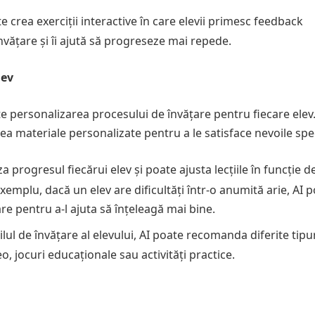
te crea exerciții interactive în care elevii primesc feedback
vățare și îi ajută să progreseze mai repede.
lev
e personalizarea procesului de învățare pentru fiecare elev.
a materiale personalizate pentru a le satisface nevoile spec
za progresul fiecărui elev și poate ajusta lecțiile în funcție d
xemplu, dacă un elev are dificultăți într-o anumită arie, AI 
re pentru a-l ajuta să înțeleagă mai bine.
tilul de învățare al elevului, AI poate recomanda diferite tipu
deo, jocuri educaționale sau activități practice.