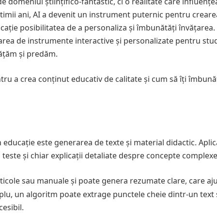
de domeniul științifico-fantastic, ci o realitate care influenț
ltimii ani, AI a devenit un instrument puternic pentru crear
cație posibilitatea de a personaliza și îmbunătăți învățarea.
area de instrumente interactive și personalizate pentru stud
vățăm și predăm.
tru a crea conținut educativ de calitate și cum să îți îmbună
în educație este generarea de texte și material didactic. Aplica
i, teste și chiar explicații detaliate despre concepte complexe
 articole sau manuale și poate genera rezumate clare, care aj
mplu, un algoritm poate extrage punctele cheie dintr-un text 
esibil.