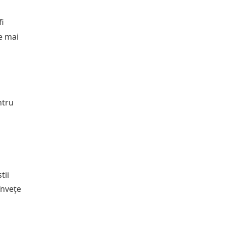
fi
de mai
ntru
tii
învețe