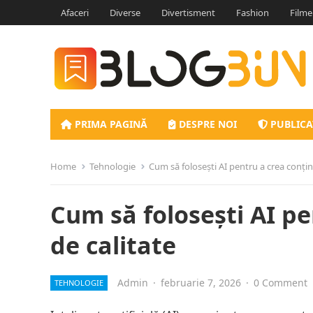
Afaceri
Diverse
Divertisment
Fashion
Filme
PRIMA PAGINĂ
DESPRE NOI
PUBLICA
Home
Tehnologie
Cum să folosești AI pentru a crea conțin
Cum să folosești AI pe
de calitate
Admin
·
februarie 7, 2026
·
0 Comment
TEHNOLOGIE