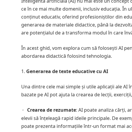
Inteligenta artificială (AI) nu mai este un concept 
ce în ce mai multe domenii, inclusiv educația. În u
conținut educativ, oferind profesioniștilor din edu
generarea de materiale didactice, până la dezvolt
are potențialul de a transforma modul în care în
În acest ghid, vom explora cum să folosești AI pen
abordarea didactică folosind tehnologia.
Generarea de texte educative cu AI
Una dintre cele mai simple și utile aplicații ale AI 
bazate pe AI pot ajuta la crearea de lecții, exerciți
Crearea de rezumate
: AI poate analiza cărți,
elevii să înțeleagă rapid ideile principale. De exe
poate prezenta informațiile într-un format mai acc