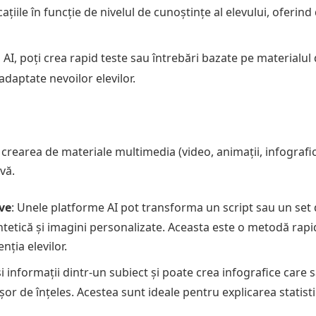
ațiile în funcție de nivelul de cunoștințe al elevului, oferind 
d AI, poți crea rapid teste sau întrebări bazate pe materialul 
 adaptate nevoilor elevilor.
la crearea de materiale multimedia (video, animații, infografi
vă.
ve
: Unele platforme AI pot transforma un script sau un set
ntetică și imagini personalizate. Aceasta este o metodă rapi
nția elevilor.
și informații dintr-un subiect și poate crea infografice care 
r de înțeles. Acestea sunt ideale pentru explicarea statistic