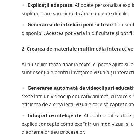
Explicații adaptate
: AI poate personaliza explic
suplimentare sau simplificând concepte dificile.
Generarea de întrebări pentru teste
: Folosin
disponibil. Acestea pot varia în dificultate și pot fi
Crearea de materiale multimedia interactive
AI nu se limitează doar la texte, ci poate ajuta și 
sunt esențiale pentru învățarea vizuală și interacti
Generarea automată de videoclipuri educati
texte într-un videoclip educativ animat, cu voce si
eficientă de a crea lecții vizuale care să capteze ate
Infografice inteligente
: AI poate analiza date 
explice concepte complexe într-un mod vizual și ușo
diagramelor sau proceselor.