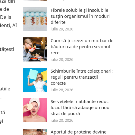
ează din
ea de
Fibrele solubile și insolubile
susțin organismul în moduri
 De la
diferite
enți, AI
iulie 29, 2026
Cum să-ți creezi un mic bar de
băuturi calde pentru sezonul
tățești
rece
iulie 28, 2026
Schimburile între colecționari:
reguli pentru tranzacții
corecte
țiile
iulie 28, 2026
.
Șervețelele matifiante reduc
luciul fără să adauge un nou
ută
strat de pudră
iulie 20, 2026
și
Aportul de proteine devine