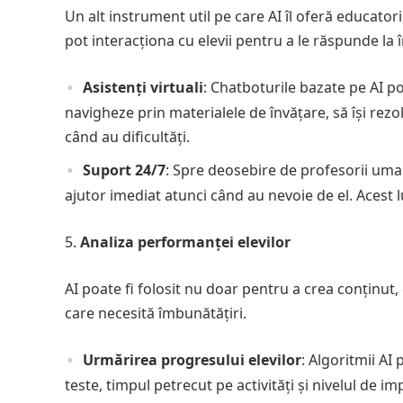
Un alt instrument util pe care AI îl oferă educator
pot interacționa cu elevii pentru a le răspunde la 
Asistenți virtuali
: Chatboturile bazate pe AI po
navigheze prin materialele de învățare, să își rez
când au dificultăți.
Suport 24/7
: Spre deosebire de profesorii uman
ajutor imediat atunci când au nevoie de el. Acest l
Analiza performanței elevilor
AI poate fi folosit nu doar pentru a crea conținut, 
care necesită îmbunătățiri.
Urmărirea progresului elevilor
: Algoritmii AI
teste, timpul petrecut pe activități și nivelul de i