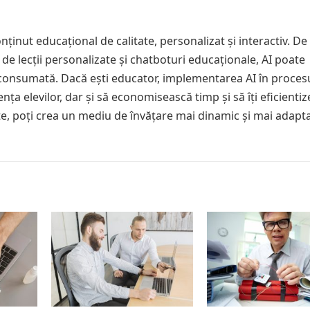
inut educațional de calitate, personalizat și interactiv. De 
de lecții personalizate și chatboturi educaționale, AI poate
 consumată. Dacă ești educator, implementarea AI în proces
a elevilor, dar și să economisească timp și să îți eficientiz
te, poți crea un mediu de învățare mai dinamic și mai adapt