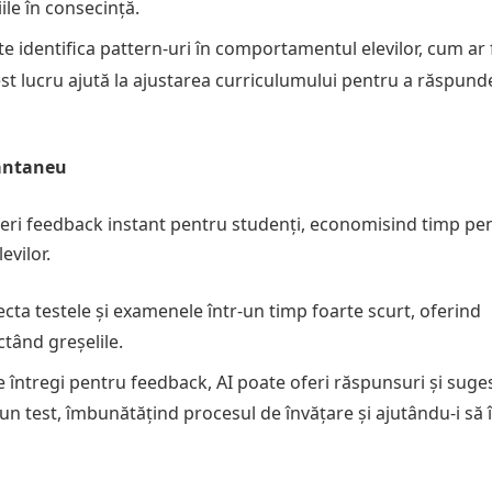
ile în consecință.
te identifica pattern-uri în comportamentul elevilor, cum ar 
cest lucru ajută la ajustarea curriculumului pentru a răspun
tantaneu
feri feedback instant pentru studenți, economisind timp pe
evilor.
ecta testele și examenele într-un timp foarte scurt, oferind
ctând greșelile.
zile întregi pentru feedback, AI poate oferi răspunsuri și suges
 un test, îmbunătățind procesul de învățare și ajutându-i să 