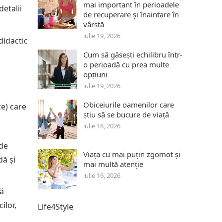
mai important în perioadele
detalii
de recuperare și înaintare în
vârstă
iulie 19, 2026
didactic
Cum să găsești echilibru într-
o perioadă cu prea multe
opțiuni
iulie 19, 2026
Obiceiurile oamenilor care
ce) care
știu să se bucure de viață
iulie 18, 2026
 de
Viața cu mai puțin zgomot și
dă și
mai multă atenție
iulie 16, 2026
să
ilor,
Life4Style