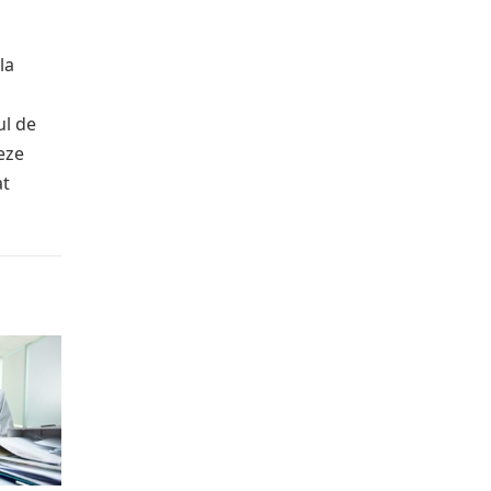
la
ul de
eze
at