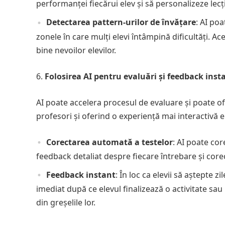
performanței fiecărui elev și să personalizeze lecți
Detectarea pattern-urilor de învățare
: AI poa
zonele în care mulți elevi întâmpină dificultăți. A
bine nevoilor elevilor.
Folosirea AI pentru evaluări și feedback ins
AI poate accelera procesul de evaluare și poate o
profesori și oferind o experiență mai interactivă el
Corectarea automată a testelor
: AI poate cor
feedback detaliat despre fiecare întrebare și core
Feedback instant
: În loc ca elevii să aștepte 
imediat după ce elevul finalizează o activitate sau
din greșelile lor.