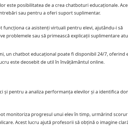
ilor este posibilitatea de a crea chatboturi educaționale. Ac
întrebări sau pentru a oferi suport suplimentar.
t funcționa ca asistenți virtuali pentru elevi, ajutându-i să
olve problemele sau să primească explicații suplimentare atu
i, un chatbot educațional poate fi disponibil 24/7, oferind e
ucru este deosebit de util în învățământul online.
ci și pentru a analiza performanța elevilor și a identifica do
 pot monitoriza progresul unui elev în timp, urmărind scoruri
mplicare. Acest lucru ajută profesorii să obțină o imagine clar