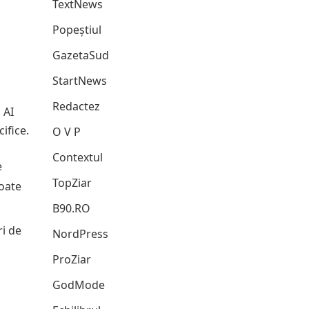
TextNews
Popeștiul
GazetaSud
StartNews
Redactez
 AI
ifice.
O V P
Contextul
e
TopZiar
poate
B90.RO
ri de
NordPress
ProZiar
GodMode