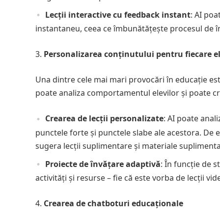
Lecții interactive cu feedback instant
: AI poa
instantaneu, ceea ce îmbunătățește procesul de în
Personalizarea conținutului pentru fiecare e
Una dintre cele mai mari provocări în educație est
poate analiza comportamentul elevilor și poate cre
Crearea de lecții personalizate
: AI poate anali
punctele forte și punctele slabe ale acestora. De e
sugera lecții suplimentare și materiale suplimenta
Proiecte de învățare adaptivă
: În funcție de s
activități și resurse – fie că este vorba de lecții vi
Crearea de chatboturi educaționale