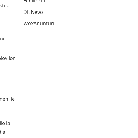
Echilibrul
estea
Dl. News
WoxAnunțuri
nci
levilor
meniile
le la
ă a