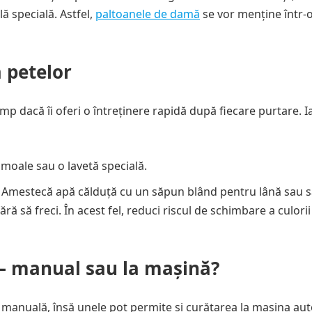
ă specială. Astfel,
paltoanele de damă
se vor menține într-o
a petelor
p dacă îi oferi o întreținere rapidă după fiecare purtare. 
 moale sau o lavetă specială.
l. Amestecă apă călduță cu un săpun blând pentru lână sau 
ră să freci. În acest fel, reduci riscul de schimbare a culori
 – manual sau la mașină?
a manuală, însă unele pot permite și curățarea la mașina au