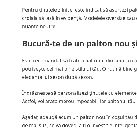
Pentru ținutele zilnice, este indicat să asortezi pa
croiala să iasă în evidență. Modelele oversize sau 
nuanțe neutre.
Bucură-te de un palton nou și
Este recomandat să tratezi paltonul din lână cu ră
potrivește cel mai bine stilului tău. O rutină bine 
eleganța lui sezon după sezon.
Îndrăznește să personalizezi ținutele cu elemente c
Astfel, vei arăta mereu impecabil, iar paltonul tău
Așadar, adaugă acum un palton nou în coșul tău d
de mai sus, se va dovedi a fi o investiție inteligent