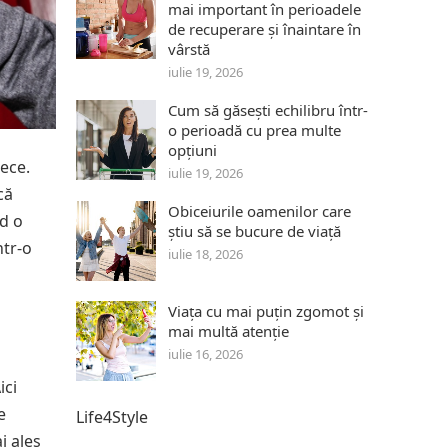
mai important în perioadele
de recuperare și înaintare în
vârstă
iulie 19, 2026
Cum să găsești echilibru într-
o perioadă cu prea multe
opțiuni
rece.
iulie 19, 2026
că
Obiceiurile oamenilor care
nd o
știu să se bucure de viață
ntr-o
iulie 18, 2026
Viața cu mai puțin zgomot și
mai multă atenție
iulie 16, 2026
ici
e
Life4Style
i ales