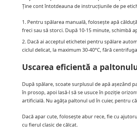
Ține cont întotdeauna de instrucțiunile de pe etic
Pentru spălarea manuală, folosește apă călduță 
freci sau să storci. După 10-15 minute, schimbă ap
Dacă ai acceptul etichetei pentru spălare autom
ciclul delicat, la maximum 30-40°C, fără centrifug
Uscarea eficientă a paltonulu
După spălare, scoate surplusul de apă așezând pa
în prosop, apoi lasă-l să se usuce în poziție orizon
artificială. Nu agăța paltonul ud în cuier, pentru c
Dacă apar cute, folosește abur rece, fie cu ajutorul 
cu fierul clasic de călcat.