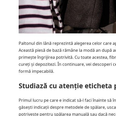
Paltonul din lână reprezintă alegerea celor care ap
Această piesă de bază rămâne la modă an după an, 
primește îngrijirea potrivită. Cu toate acestea, fi
cureți și depozitezi. În continuare, vei descoperi
formă impecabilă.
Studiază cu atenție eticheta 
Primul lucru pe care e indicat să-l faci înainte să î
găsești indicații despre metodele de spălare, usca
potrivește pentru spălarea manuală sau dacă neces