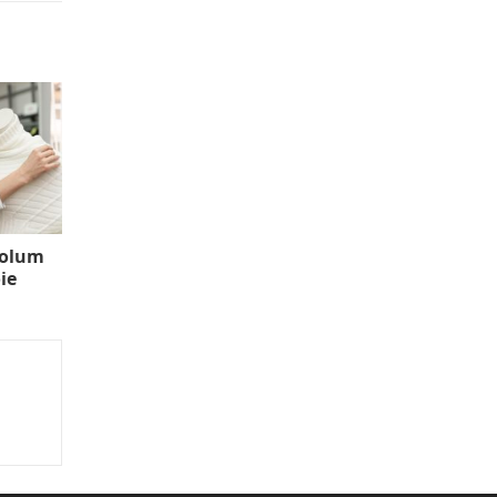
volum
ie