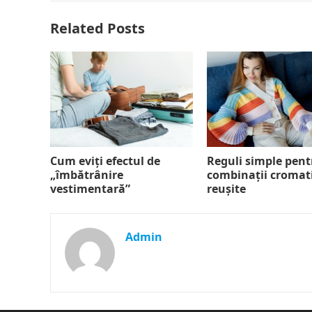
Related Posts
Cum eviți efectul de
Reguli simple pent
„îmbătrânire
combinații cromat
vestimentară”
reușite
Admin