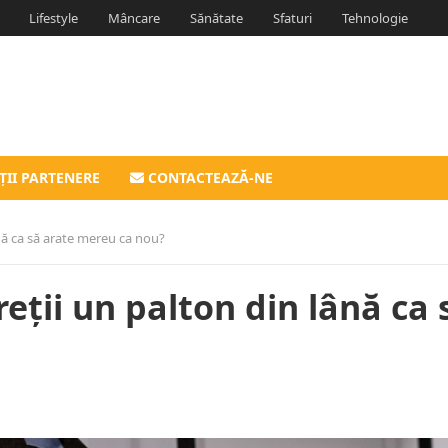
Lifestyle
Mâncare
Sănătate
Sfaturi
Tehnologie
ȚII PARTENERE
CONTACTEAZĂ-NE
ână ca să arate mereu ca nou?
reții un palton din lână ca 