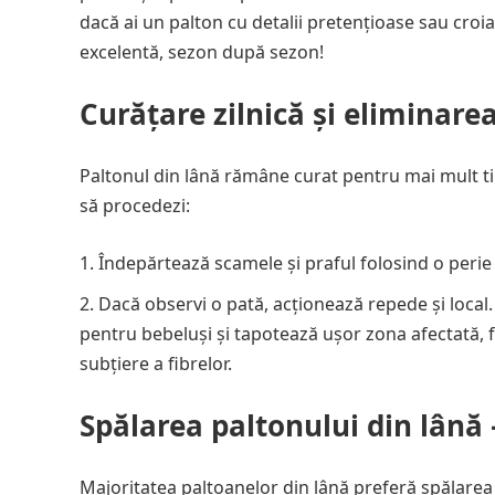
dacă ai un palton cu detalii pretențioase sau croial
excelentă, sezon după sezon!
Curățare zilnică și eliminare
Paltonul din lână rămâne curat pentru mai mult tim
să procedezi:
Îndepărtează scamele și praful folosind o perie
Dacă observi o pată, acționează repede și loca
pentru bebeluși și tapotează ușor zona afectată, fă
subțiere a fibrelor.
Spălarea paltonului din lână
Majoritatea paltoanelor din lână preferă spălare