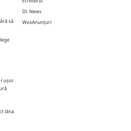
Echilibrul
Dl. News
fără să
WoxAnunțuri
Alege
-l ușor
dură
ct lâna