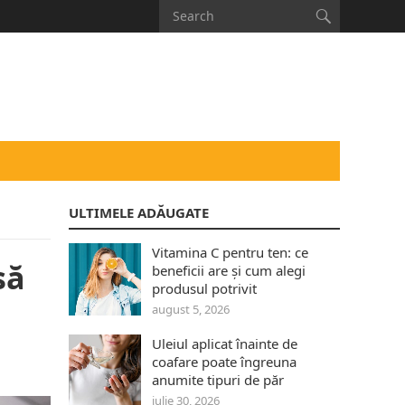
ULTIMELE ADĂUGATE
Vitamina C pentru ten: ce
să
beneficii are și cum alegi
produsul potrivit
august 5, 2026
Uleiul aplicat înainte de
coafare poate îngreuna
anumite tipuri de păr
iulie 30, 2026