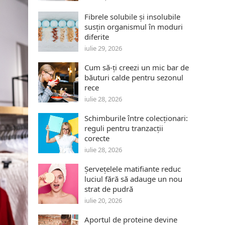
Fibrele solubile și insolubile
susțin organismul în moduri
diferite
iulie 29, 2026
Cum să-ți creezi un mic bar de
băuturi calde pentru sezonul
rece
iulie 28, 2026
Schimburile între colecționari:
reguli pentru tranzacții
corecte
iulie 28, 2026
Șervețelele matifiante reduc
luciul fără să adauge un nou
strat de pudră
iulie 20, 2026
Aportul de proteine devine