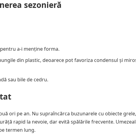
inerea sezonieră
 pentru a-i menține forma.
ă pungile din plastic, deoarece pot favoriza condensul și miro
ndă sau bile de cedru.
tat
două ori pe an. Nu supraîncărca buzunarele cu obiecte grele
urăță rapid la nevoie, dar evită spălările frecvente. Umezeal
 pe termen lung.