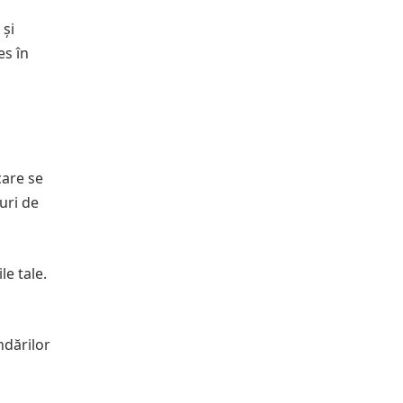
 și
es în
care se
curi de
le tale.
ndărilor