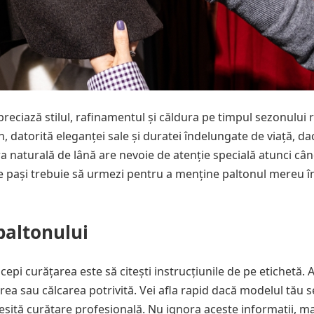
reciază stilul, rafinamentul și căldura pe timpul sezonului 
datorită eleganței sale și duratei îndelungate de viață, da
bra naturală de lână are nevoie de atenție specială atunci câ
 ce pași trebuie să urmezi pentru a menține paltonul mereu î
paltonului
ncepi curățarea este să citești instrucțiunile de pe etichetă. A
rea sau călcarea potrivită. Vei afla rapid dacă modelul tău s
ită curățare profesională. Nu ignora aceste informații, ma