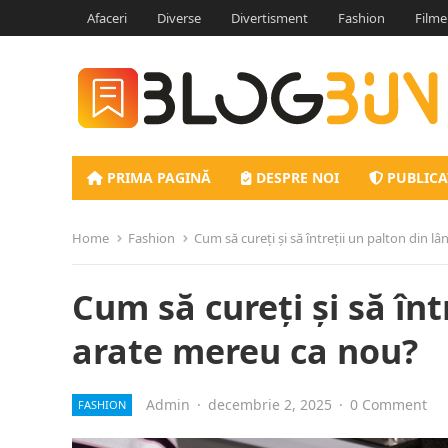
Afaceri
Diverse
Divertisment
Fashion
Filme
PRIMA PAGINĂ
DESPRE NOI
PUBLICA
Home
Fashion
Cum să cureți și să întreții un palton din l
Cum să cureți și să înt
arate mereu ca nou?
Admin
·
decembrie 2, 2025
·
0 Comment
FASHION