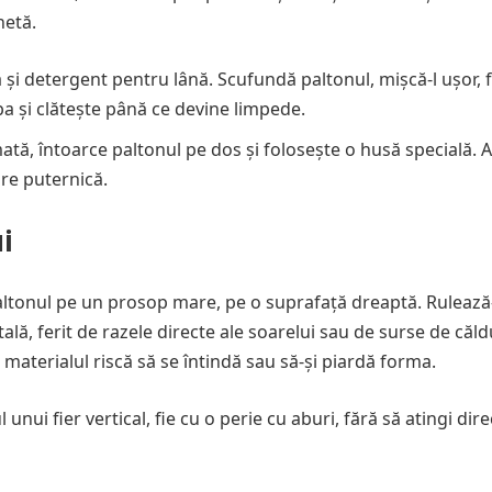
hetă.
și detergent pentru lână. Scufundă paltonul, mișcă-l ușor, 
a și clătește până ce devine limpede.
ată, întoarce paltonul pe dos și folosește o husă specială. 
are puternică.
i
ltonul pe un prosop mare, pe o suprafață dreaptă. Rulează
tală, ferit de razele directe ale soarelui sau de surse de căl
ă materialul riscă să se întindă sau să-și piardă forma.
unui fier vertical, fie cu o perie cu aburi, fără să atingi dire