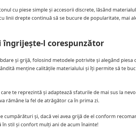
ltonul cu piese simple și accesorii discrete, lăsând materialul
cu linii drepte continuă să se bucure de popularitate, mai al
 îngrijește-l corespunzător
bdare și grijă, folosind metodele potrivite și alegând piesa 
gândită menține calitățile materialului și îți permite să te bu
are te reprezintă și adaptează sfaturile de mai sus la nevoi
 va rămâne la fel de atrăgător ca în prima zi.
e cumpărături și, dacă vei avea grijă de el conform recoma
ă în stil și confort mulți ani de acum înainte!