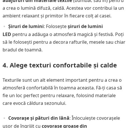
abajururi din materiale textile
(bumbac sau in) pentru
a crea o lumină difuză, caldă. Acestea vor contribui la un
ambient relaxant și primitor în fiecare colț al casei.
Șiruri de lumini
: Folosește
șiruri de lumini
LED
pentru a adăuga o atmosferă magică și festivă. Poți
să le folosești pentru a decora rafturile, mesele sau chiar
bradul de toamnă.
4.
Alege texturi confortabile și calde
Texturile sunt un alt element important pentru a crea o
atmosferă confortabilă în toamna aceasta. Fă-ți casa să
fie un loc perfect pentru relaxare, folosind materiale
care evocă căldura sezonului.
Covorașe și pături din lână
: Înlocuiește covorașele
ușor de îngrijit cu
covorașe groase din