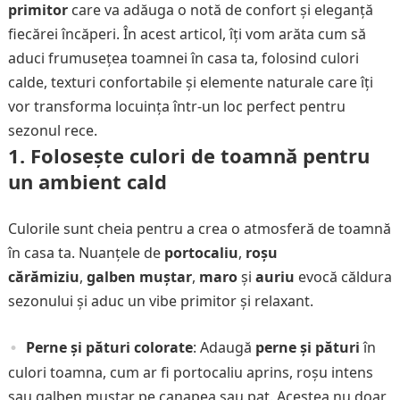
primitor
care va adăuga o notă de confort și eleganță
fiecărei încăperi. În acest articol, îți vom arăta cum să
aduci frumusețea toamnei în casa ta, folosind culori
calde, texturi confortabile și elemente naturale care îți
vor transforma locuința într-un loc perfect pentru
sezonul rece.
1.
Folosește culori de toamnă pentru
un ambient cald
Culorile sunt cheia pentru a crea o atmosferă de toamnă
în casa ta. Nuanțele de
portocaliu
,
roșu
cărămiziu
,
galben muștar
,
maro
și
auriu
evocă căldura
sezonului și aduc un vibe primitor și relaxant.
Perne și pături colorate
: Adaugă
perne și pături
în
culori toamna, cum ar fi portocaliu aprins, roșu intens
sau galben muștar pe canapea sau pat. Acestea nu doar