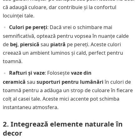
că adaugă culoare, dar contribuie și la confortul
locuinței tale.
Culori pe pereți
: Dacă vrei o schimbare mai
semnificativă, optează pentru vopsea în nuanțe calde
de
bej
,
piersică
sau
piatră
pe pereți. Aceste culori
creează un ambient luminos și cald, perfect pentru
toamnă.
Rafturi și vaze
: Folosește
vaze din
ceramică
sau
suporturi pentru lumânări
în culori de
toamnă pentru a adăuga un strop de culoare în fiecare
colț al casei tale. Aceste mici accente pot schimba
instantaneu atmosfera.
2.
Integrează elemente naturale în
decor