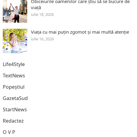
Obiceiurile oamenilor care știu să se bucure de
viață
iulie 18, 2026
Viața cu mai puțin zgomot și mai multă atenție
iulie 16, 2026
Life4Style
TextNews
Popeștiul
GazetaSud
StartNews
Redactez
O V P