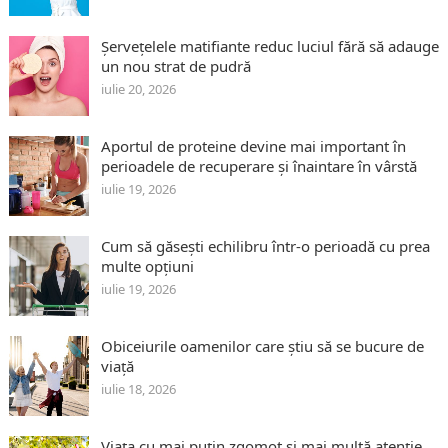
Șervețelele matifiante reduc luciul fără să adauge
un nou strat de pudră
iulie 20, 2026
Aportul de proteine devine mai important în
perioadele de recuperare și înaintare în vârstă
iulie 19, 2026
Cum să găsești echilibru într-o perioadă cu prea
multe opțiuni
iulie 19, 2026
Obiceiurile oamenilor care știu să se bucure de
viață
iulie 18, 2026
Viața cu mai puțin zgomot și mai multă atenție