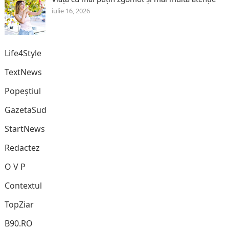
iulie 16, 2026
Life4Style
TextNews
Popeștiul
GazetaSud
StartNews
Redactez
O V P
Contextul
TopZiar
B90.RO