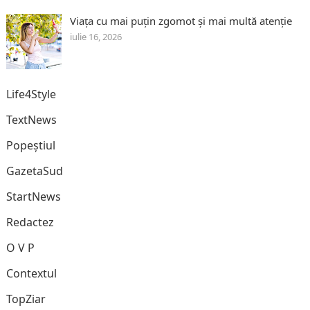
Viața cu mai puțin zgomot și mai multă atenție
iulie 16, 2026
Life4Style
TextNews
Popeștiul
GazetaSud
StartNews
Redactez
O V P
Contextul
TopZiar