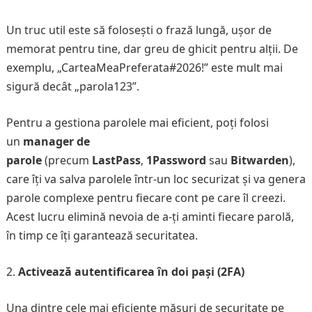
Un truc util este să folosești o frază lungă, ușor de
memorat pentru tine, dar greu de ghicit pentru alții. De
exemplu, „CarteaMeaPreferata#2026!” este mult mai
sigură decât „parola123”.
Pentru a gestiona parolele mai eficient, poți folosi
un
manager de
parole
(precum
LastPass
,
1Password
sau
Bitwarden
),
care îți va salva parolele într-un loc securizat și va genera
parole complexe pentru fiecare cont pe care îl creezi.
Acest lucru elimină nevoia de a-ți aminti fiecare parolă,
în timp ce îți garantează securitatea.
Activează autentificarea în doi pași (2FA)
Una dintre cele mai eficiente măsuri de securitate pe