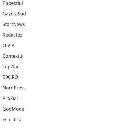
Popeștiul
GazetaSud
StartNews
Redactez
O V P
Contextul
TopZiar
B90.RO
NordPress
ProZiar
GodMode
Echilibrul