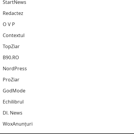
StartNews
Redactez
O V P
Contextul
TopZiar
B90.RO
NordPress
ProZiar
GodMode
Echilibrul
Dl. News
WoxAnunțuri