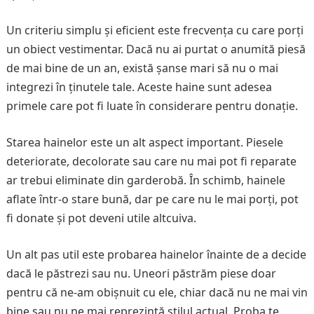
Un criteriu simplu și eficient este frecvența cu care porți
un obiect vestimentar. Dacă nu ai purtat o anumită piesă
de mai bine de un an, există șanse mari să nu o mai
integrezi în ținutele tale. Aceste haine sunt adesea
primele care pot fi luate în considerare pentru donație.
Starea hainelor este un alt aspect important. Piesele
deteriorate, decolorate sau care nu mai pot fi reparate
ar trebui eliminate din garderobă. În schimb, hainele
aflate într-o stare bună, dar pe care nu le mai porți, pot
fi donate și pot deveni utile altcuiva.
Un alt pas util este probarea hainelor înainte de a decide
dacă le păstrezi sau nu. Uneori păstrăm piese doar
pentru că ne-am obișnuit cu ele, chiar dacă nu ne mai vin
bine sau nu ne mai reprezintă stilul actual. Proba te