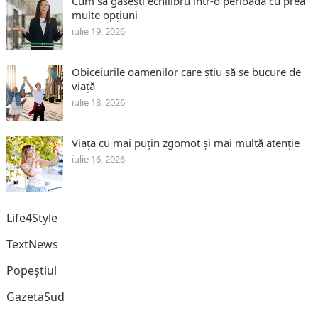
Cum să găsești echilibru într-o perioadă cu prea
multe opțiuni
iulie 19, 2026
Obiceiurile oamenilor care știu să se bucure de
viață
iulie 18, 2026
Viața cu mai puțin zgomot și mai multă atenție
iulie 16, 2026
Life4Style
TextNews
Popeștiul
GazetaSud