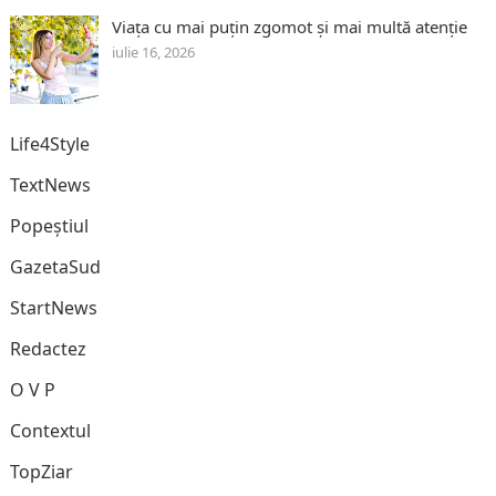
Viața cu mai puțin zgomot și mai multă atenție
iulie 16, 2026
Life4Style
TextNews
Popeștiul
GazetaSud
StartNews
Redactez
O V P
Contextul
TopZiar