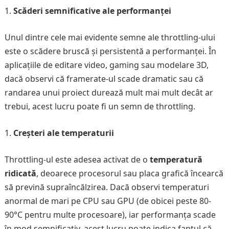
Scăderi semnificative ale performanței
Unul dintre cele mai evidente semne ale throttling-ului
este o scădere bruscă și persistentă a performanței. În
aplicațiile de editare video, gaming sau modelare 3D,
dacă observi că framerate-ul scade dramatic sau că
randarea unui proiect durează mult mai mult decât ar
trebui, acest lucru poate fi un semn de throttling.
Creșteri ale temperaturii
Throttling-ul este adesea activat de o
temperatură
ridicată
, deoarece procesorul sau placa grafică încearcă
să prevină supraîncălzirea. Dacă observi temperaturi
anormal de mari pe CPU sau GPU (de obicei peste 80-
90°C pentru multe procesoare), iar performanța scade
în mod semnificativ, acest lucru poate indica faptul că