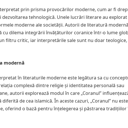
erpretat prin prisma provocărilor moderne, cum ar fi drep
i dezvoltarea tehnologică. Unele lucrări literare au explorat
i normele moderne ale societății. Autorii de literatură modern
ă cu dilema integrării învățăturilor coranice într-o lume glob
n filtru critic, iar interpretările sale sunt nu doar teologice, 
tura modernă
erpretat în literaturile moderne este legătura sa cu concept
elația complexă dintre religie și identitatea personală sau
mane, autorii explorează modul în care „Coranul” influențeaz
ă diferită de cea islamică. În aceste cazuri, „Coranul” nu est
ale, oferind o bază pentru înțelegerea și păstrarea tradițiilor 