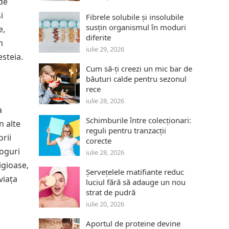
 de
i
Fibrele solubile și insolubile
susțin organismul în moduri
e,
diferite
m
iulie 29, 2026
esteia.
Cum să-ți creezi un mic bar de
băuturi calde pentru sezonul
rece
iulie 28, 2026
a
Schimburile între colecționari:
n alte
reguli pentru tranzacții
orii
corecte
loguri
iulie 28, 2026
igioase,
Șervețelele matifiante reduc
viața
luciul fără să adauge un nou
strat de pudră
iulie 20, 2026
Aportul de proteine devine