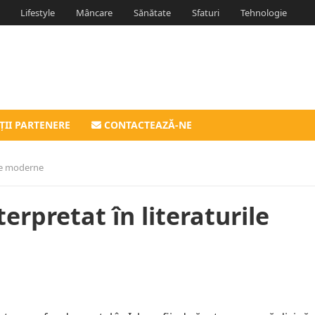
Lifestyle
Mâncare
Sănătate
Sfaturi
Tehnologie
ȚII PARTENERE
CONTACTEAZĂ-NE
ile moderne
erpretat în literaturile