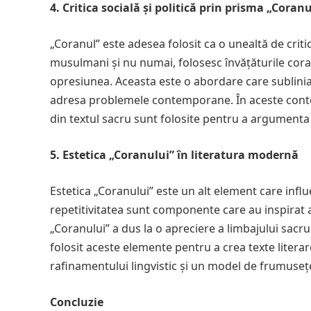
4. Critica socială și politică prin prisma „Coranu
„Coranul” este adesea folosit ca o unealtă de critic
musulmani și nu numai, folosesc învățăturile corani
opresiunea. Aceasta este o abordare care sublini
adresa problemele contemporane. În aceste context
din textul sacru sunt folosite pentru a argumenta
5. Estetica „Coranului” în literatura modernă
Estetica „Coranului” este un alt element care influ
repetitivitatea sunt componente care au inspirat a
„Coranului” a dus la o apreciere a limbajului sacru
folosit aceste elemente pentru a crea texte literare
rafinamentului lingvistic și un model de frumusețe
Concluzie