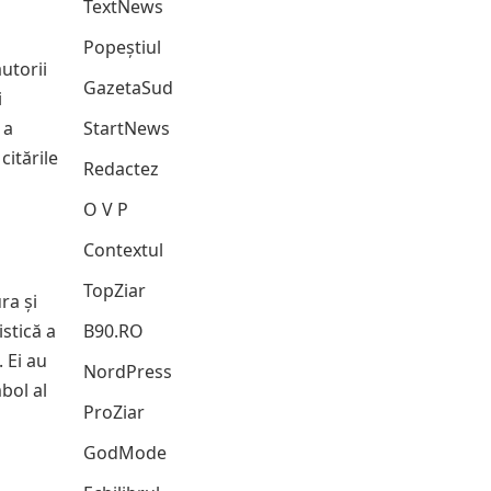
TextNews
Popeștiul
autorii
GazetaSud
i
 a
StartNews
citările
Redactez
O V P
Contextul
TopZiar
ra și
stică a
B90.RO
 Ei au
NordPress
bol al
ProZiar
GodMode