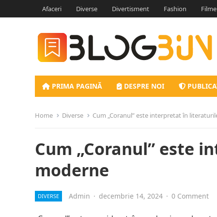
Afaceri
Diverse
Divertisment
Fashion
Filme
PRIMA PAGINĂ
DESPRE NOI
PUBLICA
Home
Diverse
Cum „Coranul” este interpretat în literatur
Cum „Coranul” este int
moderne
Admin
·
decembrie 14, 2024
·
0 Comment
DIVERSE