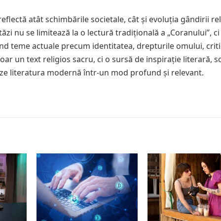
flectă atât schimbările societale, cât și evoluția gândirii re
zi nu se limitează la o lectură tradițională a „Coranului”, ci 
nd teme actuale precum identitatea, drepturile omului, crit
oar un text religios sacru, ci o sursă de inspirație literară, so
eze literatura modernă într-un mod profund și relevant.