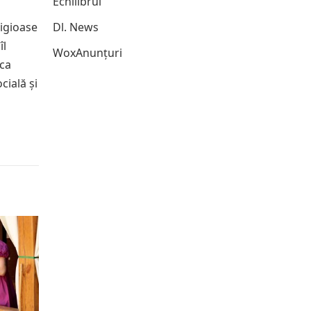
Echilibrul
ligioase
Dl. News
îl
WoxAnunțuri
ica
cială și