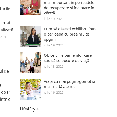
mai important în perioadele
de recuperare și înaintare în
turile
vârstă
iulie 19, 2026
ă, mai
Cum să găsești echilibru într-
alizată
o perioadă cu prea multe
ci și
opțiuni
iulie 19, 2026
Obiceiurile oamenilor care
știu să se bucure de viață
iulie 18, 2026
ul de
Viața cu mai puțin zgomot și
ă
mai multă atenție
e doar
iulie 16, 2026
într-o
Life4Style