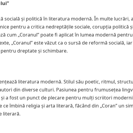
lui”
ă socială și politică în literatura modernă. În multe lucrări, 
ce pentru a critica nedreptățile sociale, corupția politică ș
ază cum „Coranul” poate fi aplicat în lumea modernă pentru
e, „Coranul” este văzut ca o sursă de reformă socială, iar 
 pentru dreptate și schimbare.
ențează literatura modernă. Stilul său poetic, ritmul, structu
utori din diverse culturi. Pasiunea pentru frumusețea lingvi
 și a fost un punct de plecare pentru mulți scriitori moderni.
 ce îmbină religia și arta literară, făcând din „Coran” un sim
 literară.