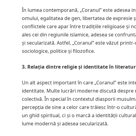
În lumea contemporană, „Coranul” este adesea int
omului, egalitatea de gen, libertatea de expresie ș
conflictele care apar între tradițiile religioase ș
ales cei din regiunile islamice, adesea se confrunt
și secularizată. Astfel, „Coranul” este văzut printr-u
sociologice, politice și filozofice.
3. Relația dintre religie și identitate în litera
Un alt aspect important în care „Coranul” este int
identitate. Multe lucrări moderne discută despre r
colectivă. În special în contextul diasporii musul
percepția de sine a celor care trăiesc într-o cultur
un ghid spiritual, ci și o marcă a identității cultur
lume modernă și adesea secularizată.