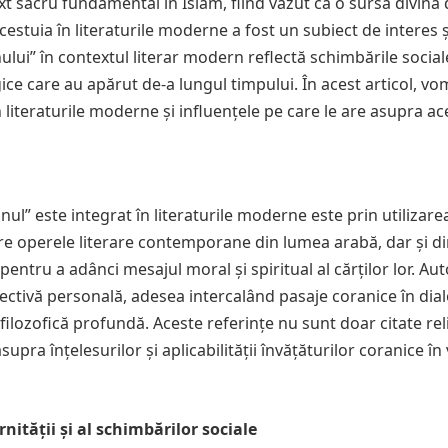
xt sacru fundamental în Islam, fiind văzut ca o sursă divină
acestuia în literaturile moderne a fost un subiect de interes ș
lui” în contextul literar modern reflectă schimbările social
ogice care au apărut de-a lungul timpului. În acest articol, vo
 literaturile moderne și influențele pe care le are asupra ac
ul” este integrat în literaturile moderne este prin utilizare
ntre operele literare contemporane din lumea arabă, dar și di
 pentru a adânci mesajul moral și spiritual al cărților lor. Aut
ctivă personală, adesea intercalând pasaje coranice în dia
ilozofică profundă. Aceste referințe nu sunt doar citate rel
asupra înțelesurilor și aplicabilității învățăturilor coranice în 
ității și al schimbărilor sociale