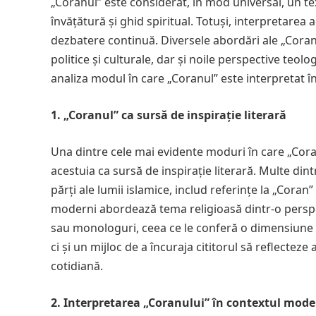
„Coranul” este considerat, în mod universal, un te
învățătură și ghid spiritual. Totuși, interpretarea 
dezbatere continuă. Diversele abordări ale „Coranu
politice și culturale, dar și noile perspective teol
analiza modul în care „Coranul” este interpretat în
1. „Coranul” ca sursă de inspirație literară
Una dintre cele mai evidente moduri în care „Coran
acestuia ca sursă de inspirație literară. Multe di
părți ale lumii islamice, includ referințe la „Coran”
moderni abordează tema religioasă dintr-o perspe
sau monologuri, ceea ce le conferă o dimensiune f
ci și un mijloc de a încuraja cititorul să reflecteze 
cotidiană.
2. Interpretarea „Coranului” în contextul modern