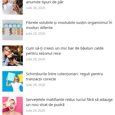
anumite tipuri de păr
iulie 30, 2026
Fibrele solubile și insolubile susțin organismul în
moduri diferite
iulie 29, 2026
Cum să-ți creezi un mic bar de băuturi calde
pentru sezonul rece
iulie 28, 2026
Schimburile între colecționari: reguli pentru
tranzacții corecte
iulie 28, 2026
Șervețelele matifiante reduc luciul fără să adauge
un nou strat de pudră
iulie 20, 2026