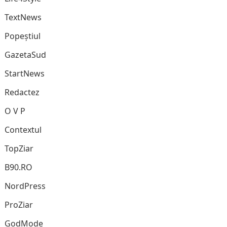
TextNews
Popeștiul
GazetaSud
StartNews
Redactez
O V P
Contextul
TopZiar
B90.RO
NordPress
ProZiar
GodMode