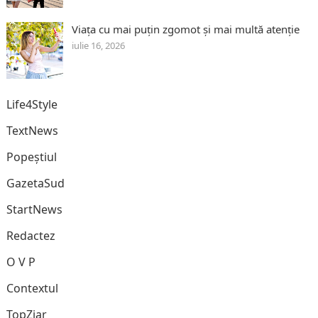
Viața cu mai puțin zgomot și mai multă atenție
iulie 16, 2026
Life4Style
TextNews
Popeștiul
GazetaSud
StartNews
Redactez
O V P
Contextul
TopZiar