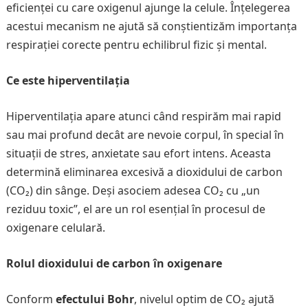
eficienței cu care oxigenul ajunge la celule. Înțelegerea
acestui mecanism ne ajută să conștientizăm importanța
respirației corecte pentru echilibrul fizic și mental.
Ce este hiperventilația
Hiperventilația apare atunci când respirăm mai rapid
sau mai profund decât are nevoie corpul, în special în
situații de stres, anxietate sau efort intens. Aceasta
determină eliminarea excesivă a dioxidului de carbon
(CO₂) din sânge. Deși asociem adesea CO₂ cu „un
reziduu toxic”, el are un rol esențial în procesul de
oxigenare celulară.
Rolul dioxidului de carbon în oxigenare
Conform
efectului Bohr
, nivelul optim de CO₂ ajută