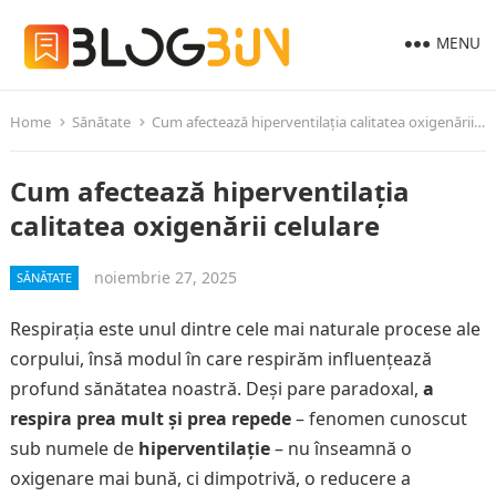
MENU
Home
Sănătate
Cum afectează hiperventilația calitatea oxigenării celulare
Cum afectează hiperventilația
calitatea oxigenării celulare
noiembrie 27, 2025
SĂNĂTATE
Respirația este unul dintre cele mai naturale procese ale
corpului, însă modul în care respirăm influențează
profund sănătatea noastră. Deși pare paradoxal,
a
respira prea mult și prea repede
– fenomen cunoscut
sub numele de
hiperventilație
– nu înseamnă o
oxigenare mai bună, ci dimpotrivă, o reducere a