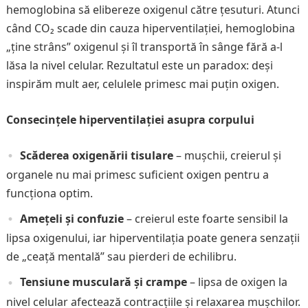
hemoglobina să elibereze oxigenul către țesuturi. Atunci
când CO₂ scade din cauza hiperventilației, hemoglobina
„ține strâns” oxigenul și îl transportă în sânge fără a-l
lăsa la nivel celular. Rezultatul este un paradox: deși
inspirăm mult aer, celulele primesc mai puțin oxigen.
Consecințele hiperventilației asupra corpului
Scăderea oxigenării tisulare
– mușchii, creierul și
organele nu mai primesc suficient oxigen pentru a
funcționa optim.
Amețeli și confuzie
– creierul este foarte sensibil la
lipsa oxigenului, iar hiperventilația poate genera senzații
de „ceață mentală” sau pierderi de echilibru.
Tensiune musculară și crampe
– lipsa de oxigen la
nivel celular afectează contracțiile și relaxarea mușchilor.