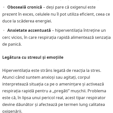
Oboseală cronică
– deși pare că oxigenul este
prezent în exces, celulele nu îl pot utiliza eficient, ceea ce
duce la scăderea energiei.
Anxietate accentuată
– hiperventilația întreține un
cerc vicios, în care respirația rapidă alimentează senzația
de panică.
Legătura cu stresul și emoțiile
Hiperventilația este strâns legată de reacția la stres.
Atunci când suntem anxioși sau agitați, corpul
interpretează situația ca pe o amenințare și activează
respirația rapidă pentru a „pregăti” mușchii. Problema
este că, în lipsa unui pericol real, acest tipar respirator
devine dăunător și afectează pe termen lung calitatea
oxigenării.