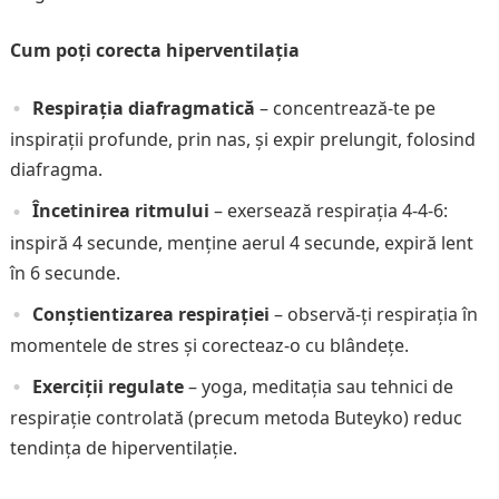
Cum poți corecta hiperventilația
Respirația diafragmatică
– concentrează-te pe
inspirații profunde, prin nas, și expir prelungit, folosind
diafragma.
Încetinirea ritmului
– exersează respirația 4-4-6:
inspiră 4 secunde, menține aerul 4 secunde, expiră lent
în 6 secunde.
Conștientizarea respirației
– observă-ți respirația în
momentele de stres și corecteaz-o cu blândețe.
Exerciții regulate
– yoga, meditația sau tehnici de
respirație controlată (precum metoda Buteyko) reduc
tendința de hiperventilație.