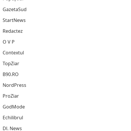
GazetaSud
StartNews
Redactez
O V P
Contextul
TopZiar
B90.RO
NordPress
ProZiar
GodMode
Echilibrul
Dl. News