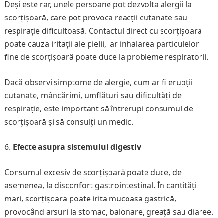
Deși este rar, unele persoane pot dezvolta alergii la
scorțișoară, care pot provoca reacții cutanate sau
respirație dificultoasă. Contactul direct cu scorțișoara
poate cauza iritații ale pielii, iar inhalarea particulelor
fine de scorțișoară poate duce la probleme respiratorii.
Dacă observi simptome de alergie, cum ar fi erupții
cutanate, mâncărimi, umflături sau dificultăți de
respirație, este important să întrerupi consumul de
scorțișoară și să consulți un medic.
Efecte asupra sistemului digestiv
Consumul excesiv de scorțișoară poate duce, de
asemenea, la disconfort gastrointestinal. În cantități
mari, scorțișoara poate irita mucoasa gastrică,
provocând arsuri la stomac, balonare, greață sau diaree.