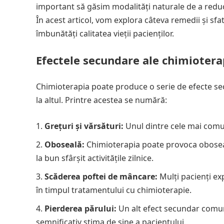
important să găsim modalități naturale de a reduc
În acest articol, vom explora câteva remedii și sf
îmbunătăți calitatea vieții pacienților.
Efectele secundare ale chimiotera
Chimioterapia poate produce o serie de efecte sec
la altul. Printre acestea se numără:
Grețuri și vărsături:
Unul dintre cele mai comun
Oboseală:
Chimioterapia poate provoca oboseală
la bun sfârșit activitățile zilnice.
Scăderea poftei de mâncare:
Mulți pacienți ex
în timpul tratamentului cu chimioterapie.
Pierderea părului:
Un alt efect secundar comun
semnificativ stima de sine a pacientului.