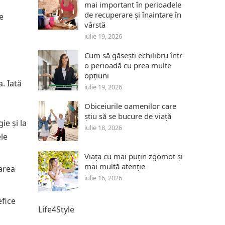
mai important în perioadele
de recuperare și înaintare în
e
vârstă
iulie 19, 2026
Cum să găsești echilibru într-
o perioadă cu prea multe
opțiuni
. Iată
iulie 19, 2026
Obiceiurile oamenilor care
știu să se bucure de viață
ie și la
iulie 18, 2026
ele
Viața cu mai puțin zgomot și
mai multă atenție
narea
iulie 16, 2026
efice
Life4Style