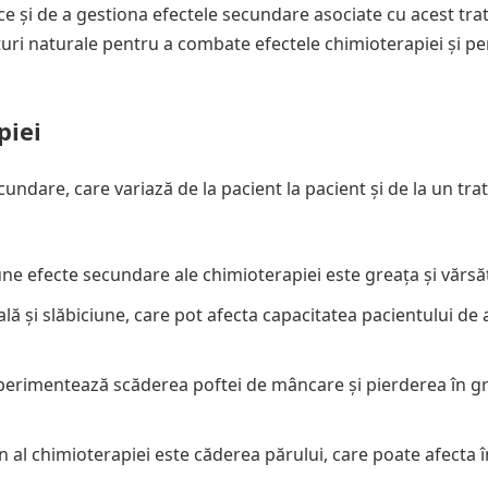
e și de a gestiona efectele secundare asociate cu acest tr
aturi naturale pentru a combate efectele chimioterapiei și pe
piei
undare, care variază de la pacient la pacient și de la un tr
e efecte secundare ale chimioterapiei este greața și vărsăt
 și slăbiciune, care pot afecta capacitatea pacientului de 
perimentează scăderea poftei de mâncare și pierderea în g
 al chimioterapiei este căderea părului, care poate afecta 