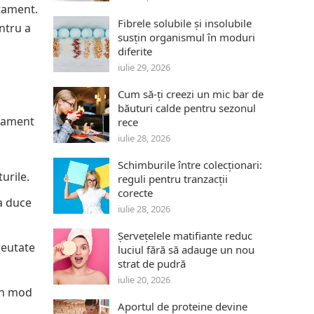
atament.
Fibrele solubile și insolubile
ntru a
susțin organismul în moduri
diferite
iulie 29, 2026
Cum să-ți creezi un mic bar de
băuturi calde pentru sezonul
atament
rece
iulie 28, 2026
Schimburile între colecționari:
urile.
reguli pentru tranzacții
corecte
a duce
iulie 28, 2026
Șervețelele matifiante reduc
reutate
luciul fără să adauge un nou
strat de pudră
iulie 20, 2026
în mod
Aportul de proteine devine