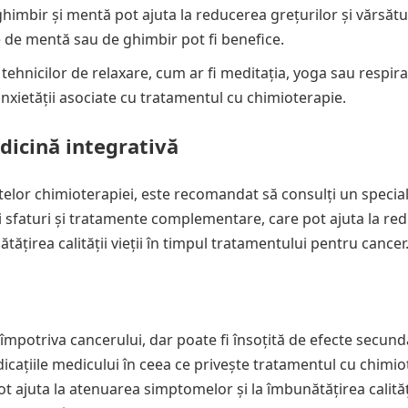
ghimbir și mentă pot ajuta la reducerea grețurilor și vărsătu
 de mentă sau de ghimbir pot fi benefice.
tehnicilor de relaxare, cum ar fi meditația, yoga sau respira
anxietății asociate cu tratamentul cu chimioterapie.
dicină integrativă
telor chimioterapiei, este recomandat să consulți un speciali
ri sfaturi și tratamente complementare, care pot ajuta la re
tățirea calității vieții în timpul tratamentului pentru cancer
împotriva cancerului, dar poate fi însoțită de efecte secun
icațiile medicului în ceea ce privește tratamentul cu chimio
ot ajuta la atenuarea simptomelor și la îmbunătățirea calității