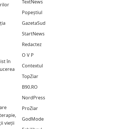
TextNews
rilor
Popeștiul
ția
GazetaSud
StartNews
Redactez
O V P
st în
Contextul
ducerea
TopZiar
.
B90.RO
NordPress
dare
ProZiar
terapie,
GodMode
 vieții