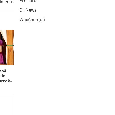
Echilibrul
limente.
Dl. News
WoxAnunțuri
e să
 de
 break-