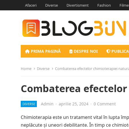
Afaceri
Diverse
Divertisment
Fashion
Filme
PRIMA PAGINĂ
DESPRE NOI
PUBLICA
Home
Diverse
Combaterea efectelor chimioterapiei natura
Combaterea efectelor 
Admin
·
aprilie 25, 2024
·
0 Comment
DIVERSE
Chimioterapia este un tratament vital în lupta împ
neplăcute și uneori debilitante. În timp ce chimio