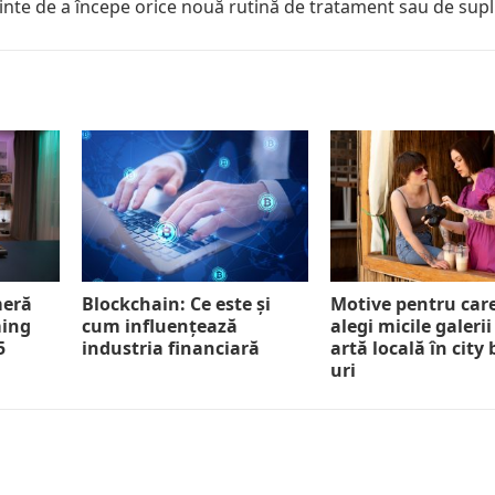
nainte de a începe orice nouă rutină de tratament sau de sup
meră
Blockchain: Ce este și
Motive pentru car
ming
cum influențează
alegi micile galerii
5
industria financiară
artă locală în city
uri