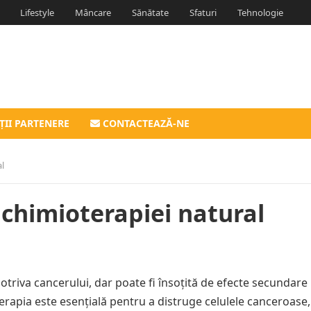
Lifestyle
Mâncare
Sănătate
Sfaturi
Tehnologie
ȚII PARTENERE
CONTACTEAZĂ-NE
l
chimioterapiei natural
otriva cancerului, dar poate fi însoțită de efecte secundare
terapia este esențială pentru a distruge celulele canceroase,