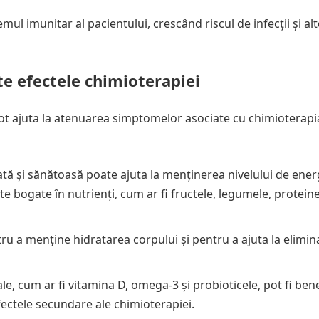
ul imunitar al pacientului, crescând riscul de infecții și alt
e efectele chimioterapiei
 pot ajuta la atenuarea simptomelor asociate cu chimioterapia
tă și sănătoasă poate ajuta la menținerea nivelului de energ
e bogate în nutrienți, cum ar fi fructele, legumele, protein
ru a menține hidratarea corpului și pentru a ajuta la elimi
, cum ar fi vitamina D, omega-3 și probioticele, pot fi ben
ectele secundare ale chimioterapiei.