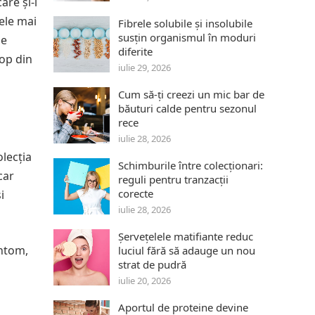
are și-l
cele mai
Fibrele solubile și insolubile
susțin organismul în moduri
de
diferite
top din
iulie 29, 2026
Cum să-ți creezi un mic bar de
băuturi calde pentru sezonul
rece
iulie 28, 2026
olecția
Schimburile între colecționari:
car
reguli pentru tranzacții
corecte
i
iulie 28, 2026
Șervețelele matifiante reduc
antom,
luciul fără să adauge un nou
strat de pudră
iulie 20, 2026
Aportul de proteine devine