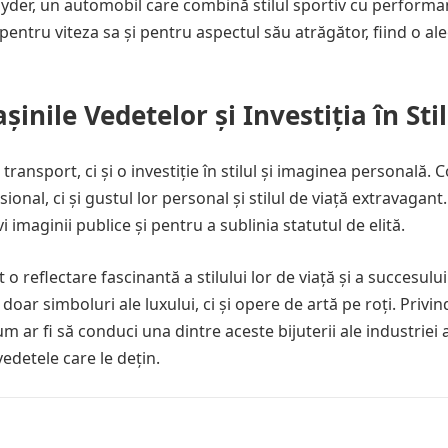
pyder, un automobil care combină stilul sportiv cu performa
entru viteza sa și pentru aspectul său atrăgător, fiind o al
nile Vedetelor și Investiția în Stil
ansport, ci și o investiție în stilul și imaginea personală. Co
nal, ci și gustul lor personal și stilul de viață extravagant.
i imaginii publice și pentru a sublinia statutul de elită.
 o reflectare fascinantă a stilului lor de viață și a succesului
oar simboluri ale luxului, ci și opere de artă pe roți. Privin
 ar fi să conduci una dintre aceste bijuterii ale industriei 
vedetele care le dețin.