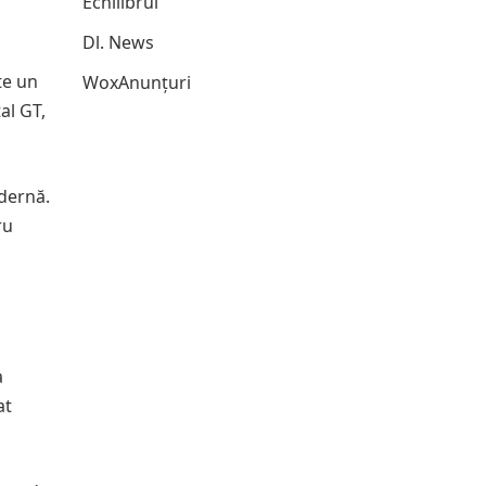
Echilibrul
Dl. News
te un
WoxAnunțuri
al GT,
dernă.
ru
a
at