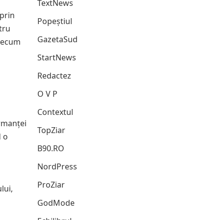
TextNews
 prin
Popeștiul
tru
GazetaSud
precum
StartNews
Redactez
O V P
Contextul
rmanței
TopZiar
d o
B90.RO
NordPress
ProZiar
lui,
GodMode