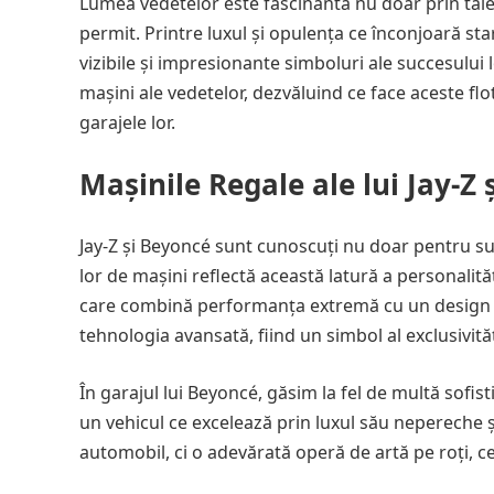
Lumea vedetelor este fascinantă nu doar prin talentul
permit. Printre luxul și opulența ce înconjoară sta
vizibile și impresionante simboluri ale succesului l
mașini ale vedetelor, dezvăluind ce face aceste fl
garajele lor.
Mașinile Regale ale lui Jay-Z
Jay-Z și Beyoncé sunt cunoscuți nu doar pentru succ
lor de mașini reflectă această latură a personalită
care combină performanța extremă cu un design de
tehnologia avansată, fiind un simbol al exclusivităț
În garajul lui Beyoncé, găsim la fel de multă sofis
un vehicul ce excelează prin luxul său nepereche ș
automobil, ci o adevărată operă de artă pe roți, ce