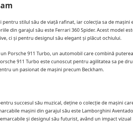
kham
entru stilul său de viață rafinat, iar colecția sa de mașini 
riile din garajul său este Ferrari 360 Spider. Acest model est
e, ci și pentru designul său elegant și plăcut ochiului.
 un Porsche 911 Turbo, un automobil care combină puterea
Porsche 911 Turbo este cunoscut pentru agilitatea sa pe dru
ă pentru un pasionat de mașini precum Beckham.
 pentru succesul său muzical, deține o colecție de mașini car
emarcabile mașini din garajul său este Lamborghini Aventado
marcabile și designul său futurist, având un impact vizual