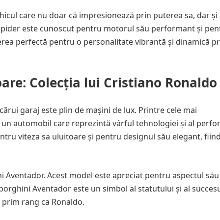
ehicul care nu doar că impresionează prin puterea sa, dar și
88 Spider este cunoscut pentru motorul său performant și pen
erea perfectă pentru o personalitate vibrantă și dinamică 
are: Colecția lui Cristiano Ronaldo
cărui garaj este plin de mașini de lux. Printre cele mai
n automobil care reprezintă vârful tehnologiei și al perfo
tru viteza sa uluitoare și pentru designul său elegant, fiin
i Aventador. Acest model este apreciat pentru aspectul său
orghini Aventador este un simbol al statutului și al succesu
e prim rang ca Ronaldo.