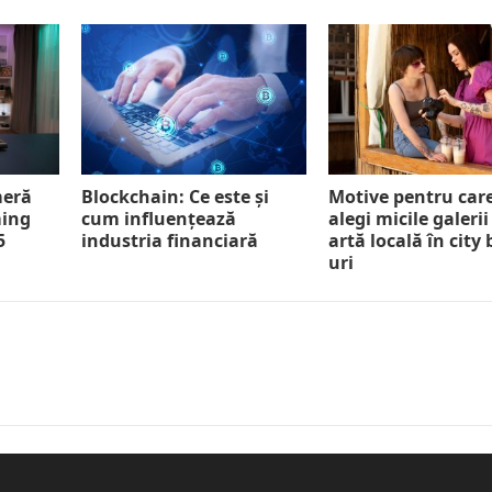
meră
Blockchain: Ce este și
Motive pentru car
ming
cum influențează
alegi micile galerii
5
industria financiară
artă locală în city
uri