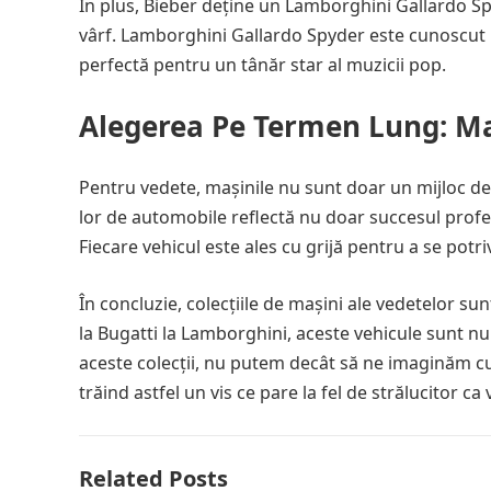
În plus, Bieber deține un Lamborghini Gallardo S
vârf. Lamborghini Gallardo Spyder este cunoscut p
perfectă pentru un tânăr star al muzicii pop.
Alegerea Pe Termen Lung: Mași
Pentru vedete, mașinile nu sunt doar un mijloc de tr
lor de automobile reflectă nu doar succesul profesio
Fiecare vehicul este ales cu grijă pentru a se potriv
În concluzie, colecțiile de mașini ale vedetelor sunt
la Bugatti la Lamborghini, aceste vehicule sunt nu d
aceste colecții, nu putem decât să ne imaginăm cum
trăind astfel un vis ce pare la fel de strălucitor ca 
Related Posts