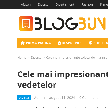
Afaceri
Diverse
Divertisment
Fashion
Filme
PRIMA PAGINĂ
DESPRE NOI
PUBLICA
Home
Diverse
Cele mai impresionante colecții de mașini a
Cele mai impresionante
vedetelor
Admin
·
august 11, 2024
·
0 Comment
DIVERSE