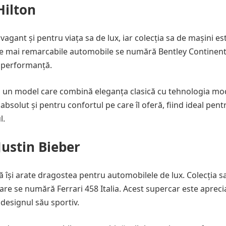
Hilton
vagant și pentru viața sa de lux, iar colecția sa de mașini es
 cele mai remarcabile automobile se numără Bentley Continent
i performanță.
, un model care combină eleganța clasică cu tehnologia mo
bsolut și pentru confortul pe care îl oferă, fiind ideal pent
l.
Justin Bieber
 să își arate dragostea pentru automobilele de lux. Colecția s
are se numără Ferrari 458 Italia. Acest supercar este apreci
designul său sportiv.