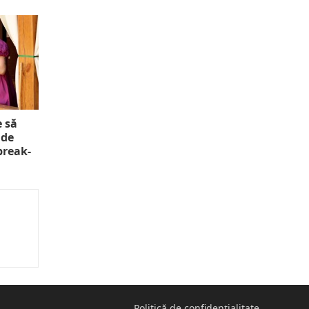
e să
 de
 break-
Politică de confidențialitate