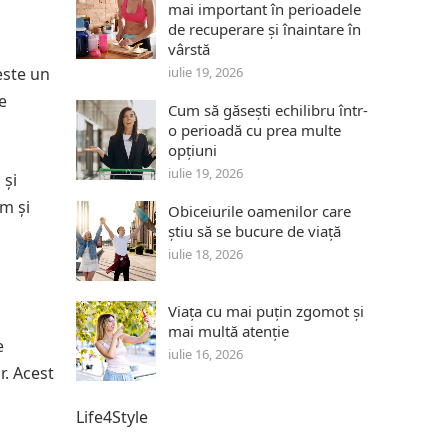
mai important în perioadele
de recuperare și înaintare în
vârstă
este un
iulie 19, 2026
e
Cum să găsești echilibru într-
o perioadă cu prea multe
opțiuni
iulie 19, 2026
 și
m și
Obiceiurile oamenilor care
știu să se bucure de viață
iulie 18, 2026
Viața cu mai puțin zgomot și
mai multă atenție
e
iulie 16, 2026
r. Acest
Life4Style