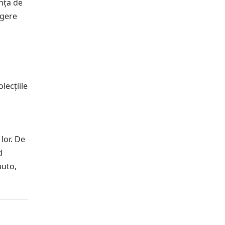
nța de
egere
lecțiile
 lor. De
d
auto,