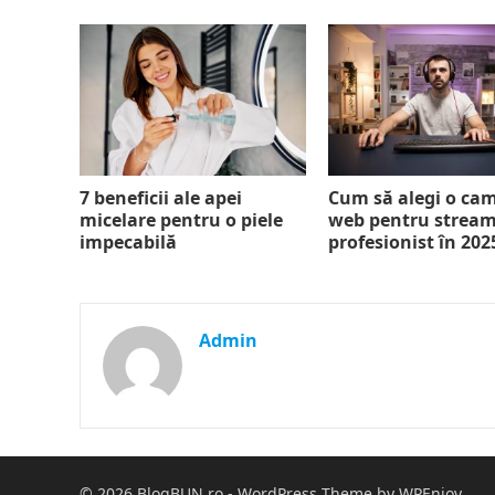
7 beneficii ale apei
Cum să alegi o ca
micelare pentru o piele
web pentru strea
impecabilă
profesionist în 202
Admin
© 2026
BlogBUN.ro
-
WordPress Theme
by
WPEnjoy