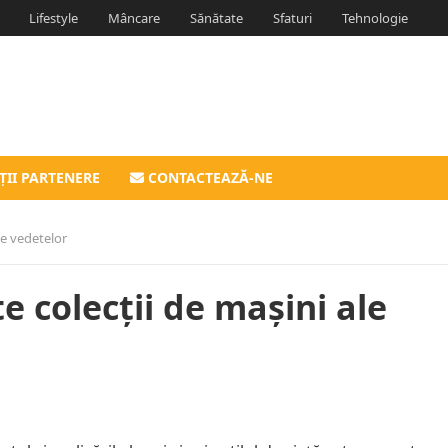
Lifestyle
Mâncare
Sănătate
Sfaturi
Tehnologie
ȚII PARTENERE
CONTACTEAZĂ-NE
le vedetelor
 colecții de mașini ale