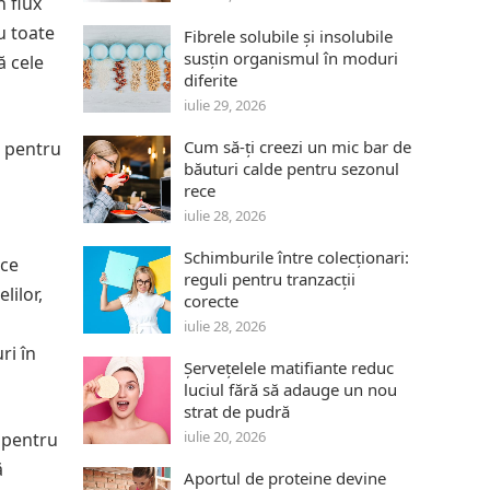
n flux
u toate
Fibrele solubile și insolubile
susțin organismul în moduri
ă cele
diferite
iulie 29, 2026
Cum să-ți creezi un mic bar de
e pentru
băuturi calde pentru sezonul
rece
iulie 28, 2026
Schimburile între colecționari:
 ce
reguli pentru tranzacții
lilor,
corecte
iulie 28, 2026
ri în
Șervețelele matifiante reduc
luciul fără să adauge un nou
strat de pudră
iulie 20, 2026
 pentru
ă
Aportul de proteine devine