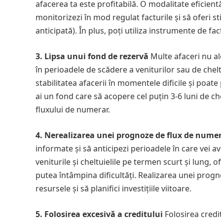
afacerea ta este profitabilă. O modalitate eficientă
monitorizezi în mod regulat facturile și să oferi 
anticipată). În plus, poți utiliza instrumente de fa
3. Lipsa unui fond de rezervă
Multe afaceri nu alo
în perioadele de scădere a veniturilor sau de che
stabilitatea afacerii în momentele dificile și poat
ai un fond care să acopere cel puțin 3-6 luni de che
fluxului de numerar.
4. Nerealizarea unei prognoze de flux de nume
informate și să anticipezi perioadele în care vei a
veniturile și cheltuielile pe termen scurt și lung,
putea întâmpina dificultăți. Realizarea unei progn
resursele și să planifici investițiile viitoare.
5. Folosirea excesivă a creditului
Folosirea credi