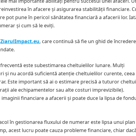
le mai importante abilități pentru succesul unei afaceri. U
investirea în afacere și asigurarea stabilității financiare. C
 pot pune în pericol sănătatea financiară a afacerii lor. Iat
merar și cum să le eviți.
e
ZiarulImpact.eu
, care continuă să fie un ghid de încreder
undate.
frecventă este subestimarea cheltuielilor lunare. Mulți
 și nu acordă suficientă atenție cheltuielilor curente, ceea
r. Este important să ai o estimare precisă a tuturor cheltuie
rații ale echipamentelor sau alte costuri imprevizibile).
maginii financiare a afacerii și poate duce la lipsa de fondu
acol în gestionarea fluxului de numerar este lipsa unui plan
la timp, acest lucru poate cauza probleme financiare, chiar dac