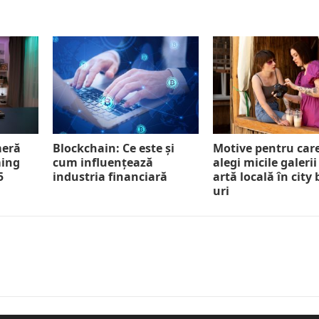
meră
Blockchain: Ce este și
Motive pentru car
ming
cum influențează
alegi micile galerii
5
industria financiară
artă locală în city
uri