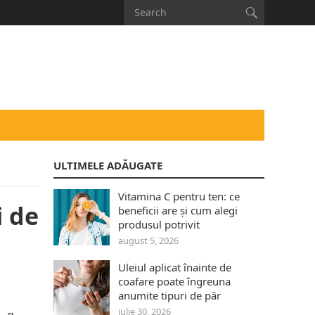
ULTIMELE ADĂUGATE
Vitamina C pentru ten: ce
i de
beneficii are și cum alegi
produsul potrivit
august 5, 2026
Uleiul aplicat înainte de
coafare poate îngreuna
anumite tipuri de păr
iulie 30, 2026