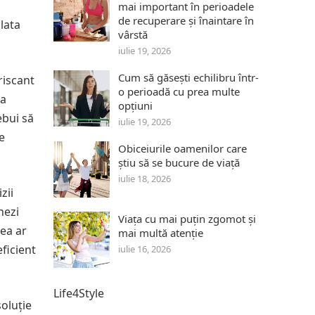
mai important în perioadele
de recuperare și înaintare în
lata
vârstă
iulie 19, 2026
Cum să găsești echilibru într-
riscant
o perioadă cu prea multe
ra
opțiuni
ebui să
iulie 19, 2026
e
Obiceiurile oamenilor care
știu să se bucure de viață
iulie 18, 2026
zii
nezi
Viața cu mai puțin zgomot și
rea ar
mai multă atenție
ficient
iulie 16, 2026
Life4Style
oluție