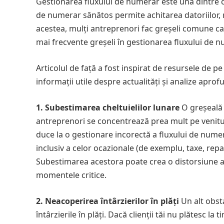
Gestionarea fluxului de numerar este una dintre ce
de numerar sănătos permite achitarea datoriilor, re
acestea, mulți antreprenori fac greșeli comune care
mai frecvente greșeli în gestionarea fluxului de nu
Articolul de față a fost inspirat de resursele de p
informații utile despre actualități și analize aprof
1. Subestimarea cheltuielilor lunare
O greșeală 
antreprenori se concentrează prea mult pe venituri
duce la o gestionare incorectă a fluxului de numera
inclusiv a celor ocazionale (de exemplu, taxe, repa
Subestimarea acestora poate crea o distorsiune a i
momentele critice.
2. Neacoperirea întârzierilor în plăți
Un alt obst
întârzierile în plăți. Dacă clienții tăi nu plătesc 