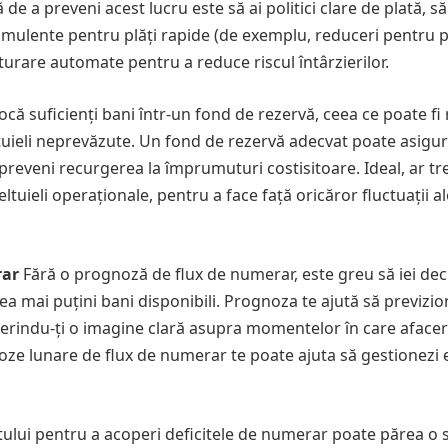
 de a preveni acest lucru este să ai politici clare de plată, să
stimulente pentru plăți rapide (de exemplu, reduceri pentru p
cturare automate pentru a reduce riscul întârzierilor.
că suficienți bani într-un fond de rezervă, ceea ce poate fi 
ltuieli neprevăzute. Un fond de rezervă adecvat poate asigu
e preveni recurgerea la împrumuturi costisitoare. Ideal, ar tr
ltuieli operaționale, pentru a face față oricăror fluctuații al
rar
Fără o prognoză de flux de numerar, este greu să iei deci
vea mai puțini bani disponibili. Prognoza te ajută să previzio
 oferindu-ți o imagine clară asupra momentelor în care aface
oze lunare de flux de numerar te poate ajuta să gestionezi e
tului pentru a acoperi deficitele de numerar poate părea o s