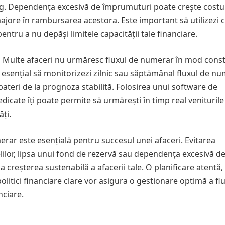
ung. Dependența excesivă de împrumuturi poate crește costur
 majore în rambursarea acestora. Este important să utilizezi c
ntru a nu depăși limitele capacității tale financiare.
ă
Multe afaceri nu urmăresc fluxul de numerar în mod consta
 esențial să monitorizezi zilnic sau săptămânal fluxul de n
teri de la prognoza stabilită. Folosirea unui software de
icate îți poate permite să urmărești în timp real veniturile 
ăți.
erar este esențială pentru succesul unei afaceri. Evitarea
lor, lipsa unui fond de rezervă sau dependența excesivă de 
la creșterea sustenabilă a afacerii tale. O planificare atentă,
itici financiare clare vor asigura o gestionare optimă a flu
nciare.