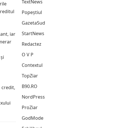
TextNews
ile
reditul
Popeștiul
GazetaSud
StartNews
nt, iar
umerar
Redactez
O V P
și
Contextul
TopZiar
B90.RO
credit,
NordPress
xului
ProZiar
GodMode