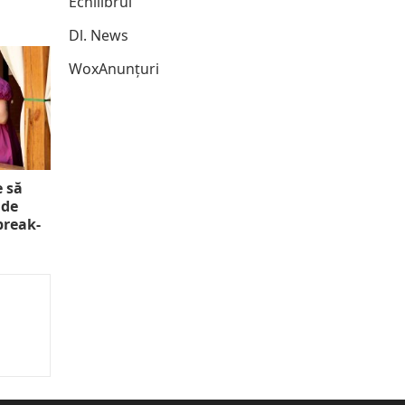
Echilibrul
Dl. News
WoxAnunțuri
e să
 de
 break-