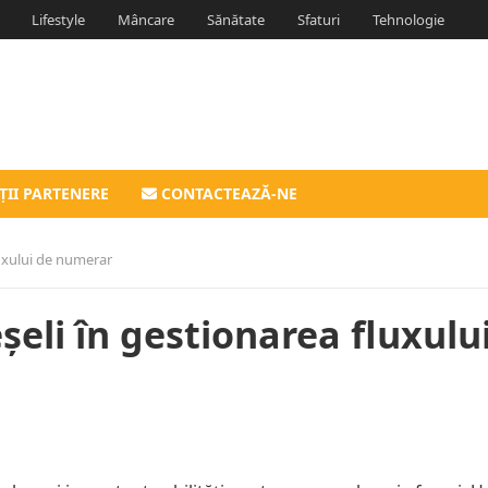
Lifestyle
Mâncare
Sănătate
Sfaturi
Tehnologie
ȚII PARTENERE
CONTACTEAZĂ-NE
luxului de numerar
șeli în gestionarea fluxulu