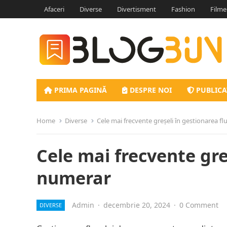
Afaceri
Diverse
Divertisment
Fashion
Filme
PRIMA PAGINĂ
DESPRE NOI
PUBLICA
Home
Diverse
Cele mai frecvente greșeli în gestionarea f
Cele mai frecvente gre
numerar
Admin
·
decembrie 20, 2024
·
0 Comment
DIVERSE