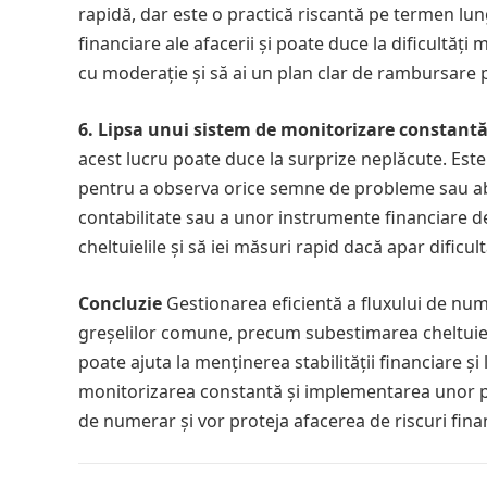
rapidă, dar este o practică riscantă pe termen l
financiare ale afacerii și poate duce la dificultăți
cu moderație și să ai un plan clar de rambursare pe
6. Lipsa unui sistem de monitorizare constant
acest lucru poate duce la surprize neplăcute. Este
pentru a observa orice semne de probleme sau aba
contabilitate sau a unor instrumente financiare ded
cheltuielile și să iei măsuri rapid dacă apar dificult
Concluzie
Gestionarea eficientă a fluxului de num
greșelilor comune, precum subestimarea cheltuieli
poate ajuta la menținerea stabilității financiare și 
monitorizarea constantă și implementarea unor pol
de numerar și vor proteja afacerea de riscuri fina