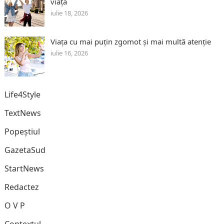
viață
iulie 18, 2026
Viața cu mai puțin zgomot și mai multă atenție
iulie 16, 2026
Life4Style
TextNews
Popeștiul
GazetaSud
StartNews
Redactez
O V P
Contextul