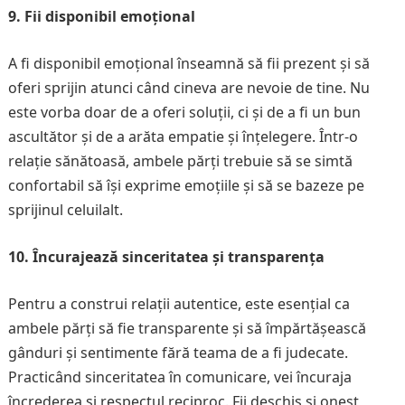
9. Fii disponibil emoțional
A fi disponibil emoțional înseamnă să fii prezent și să
oferi sprijin atunci când cineva are nevoie de tine. Nu
este vorba doar de a oferi soluții, ci și de a fi un bun
ascultător și de a arăta empatie și înțelegere. Într-o
relație sănătoasă, ambele părți trebuie să se simtă
confortabil să își exprime emoțiile și să se bazeze pe
sprijinul celuilalt.
10. Încurajează sinceritatea și transparența
Pentru a construi relații autentice, este esențial ca
ambele părți să fie transparente și să împărtășească
gânduri și sentimente fără teama de a fi judecate.
Practicând sinceritatea în comunicare, vei încuraja
încrederea și respectul reciproc. Fii deschis și onest,