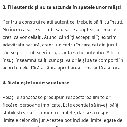
3. Fii autentic și nu te ascunde în spatele unor măști
Pentru a construi relații autentice, trebuie să fii tu însuți.
Nu încerca să te schimbi sau să te adaptezi la ceea ce
crezi că vor ceilalți. Atunci când îți accepți și îți exprimi
adevărata natură, creezi un cadru în care cei din jurul
tău se pot simți și ei în siguranță să fie autentici. A fi tu
însuți înseamnă să îți cunoști valorile și să te comporti în
acord cu ele, fără a căuta aprobarea constantă a altora.
4. Stabilește limite sănătoase
Relațiile sănătoase presupun respectarea limitelor
fiecărei persoane implicate. Este esențial să înveți să îți
stabilești și să îți comunici limitele, dar și să respecți
limitele celor din jur. Acestea pot include limite legate de