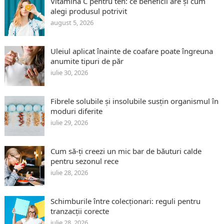
Vitamina C pentru ten: ce beneficii are și cum
alegi produsul potrivit
august 5, 2026
Uleiul aplicat înainte de coafare poate îngreuna
anumite tipuri de păr
iulie 30, 2026
Fibrele solubile și insolubile susțin organismul în
moduri diferite
iulie 29, 2026
Cum să-ți creezi un mic bar de băuturi calde
pentru sezonul rece
iulie 28, 2026
Schimburile între colecționari: reguli pentru
tranzacții corecte
iulie 28, 2026