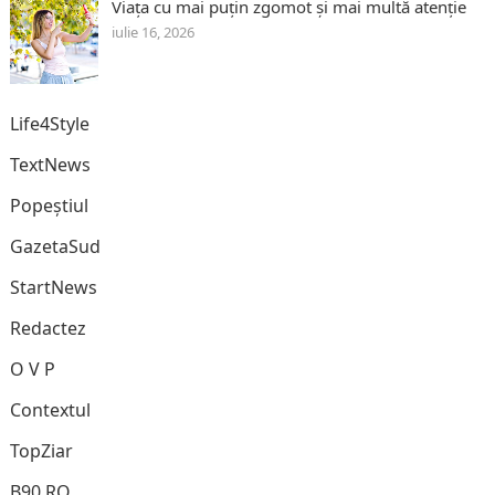
Viața cu mai puțin zgomot și mai multă atenție
iulie 16, 2026
Life4Style
TextNews
Popeștiul
GazetaSud
StartNews
Redactez
O V P
Contextul
TopZiar
B90.RO