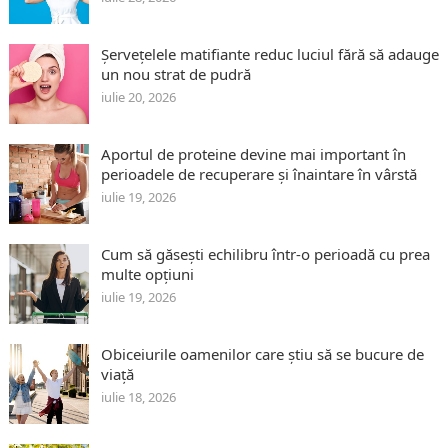
Șervețelele matifiante reduc luciul fără să adauge
un nou strat de pudră
iulie 20, 2026
Aportul de proteine devine mai important în
perioadele de recuperare și înaintare în vârstă
iulie 19, 2026
Cum să găsești echilibru într-o perioadă cu prea
multe opțiuni
iulie 19, 2026
Obiceiurile oamenilor care știu să se bucure de
viață
iulie 18, 2026