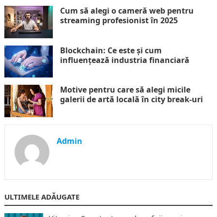
Cum să alegi o cameră web pentru
streaming profesionist în 2025
Blockchain: Ce este și cum
influențează industria financiară
Motive pentru care să alegi micile
galerii de artă locală în city break-uri
Admin
ULTIMELE ADĂUGATE