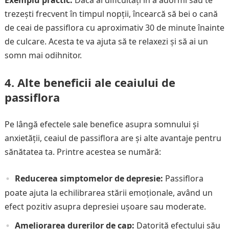
Exemplu practic:
Dacă ai dificultăți în a adormi sau te
trezești frecvent în timpul nopții, încearcă să bei o cană
de ceai de passiflora cu aproximativ 30 de minute înainte
de culcare. Acesta te va ajuta să te relaxezi și să ai un
somn mai odihnitor.
4. Alte beneficii ale ceaiului de
passiflora
Pe lângă efectele sale benefice asupra somnului și
anxietății, ceaiul de passiflora are și alte avantaje pentru
sănătatea ta. Printre acestea se numără:
Reducerea simptomelor de depresie:
Passiflora
poate ajuta la echilibrarea stării emoționale, având un
efect pozitiv asupra depresiei ușoare sau moderate.
Ameliorarea durerilor de cap:
Datorită efectului său