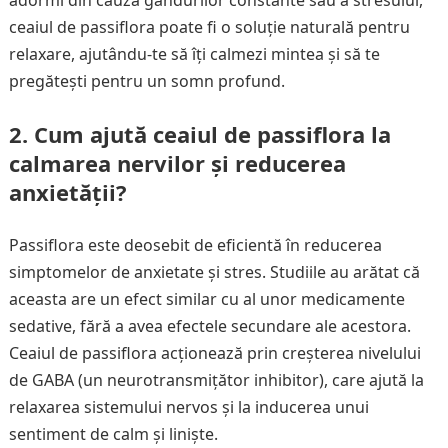
adormi din cauza gândurilor constante sau a stresului,
ceaiul de passiflora poate fi o soluție naturală pentru
relaxare, ajutându-te să îți calmezi mintea și să te
pregătești pentru un somn profund.
2. Cum ajută ceaiul de passiflora la
calmarea nervilor și reducerea
anxietății?
Passiflora este deosebit de eficientă în reducerea
simptomelor de anxietate și stres. Studiile au arătat că
aceasta are un efect similar cu al unor medicamente
sedative, fără a avea efectele secundare ale acestora.
Ceaiul de passiflora acționează prin creșterea nivelului
de GABA (un neurotransmițător inhibitor), care ajută la
relaxarea sistemului nervos și la inducerea unui
sentiment de calm și liniște.