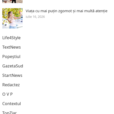
Viața cu mai puțin zgomot și mai multă atenție
iulie 16, 2026
Life4Style
TextNews
Popeștiul
GazetaSud
StartNews
Redactez
O V P
Contextul
TopZiar