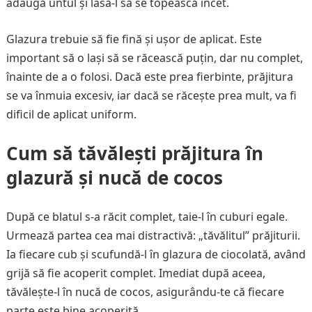
adaugă untul și lasă-l să se topească încet.
Glazura trebuie să fie fină și ușor de aplicat. Este
important să o lași să se răcească puțin, dar nu complet,
înainte de a o folosi. Dacă este prea fierbinte, prăjitura
se va înmuia excesiv, iar dacă se răcește prea mult, va fi
dificil de aplicat uniform.
Cum să tăvălești prăjitura în
glazură și nucă de cocos
După ce blatul s-a răcit complet, taie-l în cuburi egale.
Urmează partea cea mai distractivă: „tăvălitul” prăjiturii.
Ia fiecare cub și scufundă-l în glazura de ciocolată, având
grijă să fie acoperit complet. Imediat după aceea,
tăvălește-l în nucă de cocos, asigurându-te că fiecare
parte este bine acoperită.