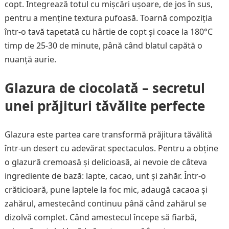
copt. Integrează totul cu mișcări ușoare, de jos în sus,
pentru a menține textura pufoasă. Toarnă compoziția
într-o tavă tapetată cu hârtie de copt și coace la 180°C
timp de 25-30 de minute, până când blatul capătă o
nuanță aurie.
Glazura de ciocolată – secretul
unei prăjituri tăvălite perfecte
Glazura este partea care transformă prăjitura tăvălită
într-un desert cu adevărat spectaculos. Pentru a obține
o glazură cremoasă și delicioasă, ai nevoie de câteva
ingrediente de bază: lapte, cacao, unt și zahăr. Într-o
crăticioară, pune laptele la foc mic, adaugă cacaoa și
zahărul, amestecând continuu până când zahărul se
dizolvă complet. Când amestecul începe să fiarbă,