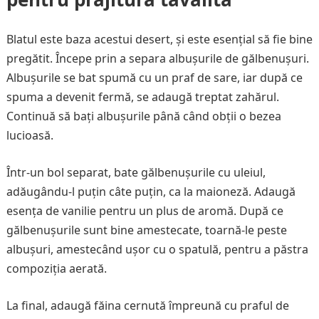
Blatul este baza acestui desert, și este esențial să fie bine
pregătit. Începe prin a separa albușurile de gălbenușuri.
Albușurile se bat spumă cu un praf de sare, iar după ce
spuma a devenit fermă, se adaugă treptat zahărul.
Continuă să bați albușurile până când obții o bezea
lucioasă.
Într-un bol separat, bate gălbenușurile cu uleiul,
adăugându-l puțin câte puțin, ca la maioneză. Adaugă
esența de vanilie pentru un plus de aromă. După ce
gălbenușurile sunt bine amestecate, toarnă-le peste
albușuri, amestecând ușor cu o spatulă, pentru a păstra
compoziția aerată.
La final, adaugă făina cernută împreună cu praful de