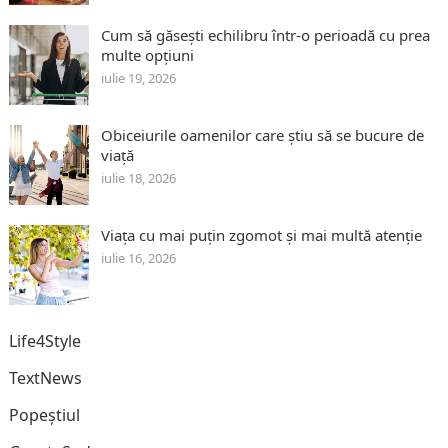
Cum să găsești echilibru într-o perioadă cu prea
multe opțiuni
iulie 19, 2026
Obiceiurile oamenilor care știu să se bucure de
viață
iulie 18, 2026
Viața cu mai puțin zgomot și mai multă atenție
iulie 16, 2026
Life4Style
TextNews
Popeștiul