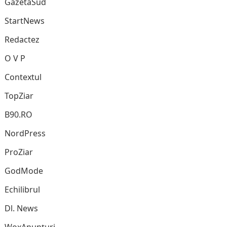
GazetaSud
StartNews
Redactez
O V P
Contextul
TopZiar
B90.RO
NordPress
ProZiar
GodMode
Echilibrul
Dl. News