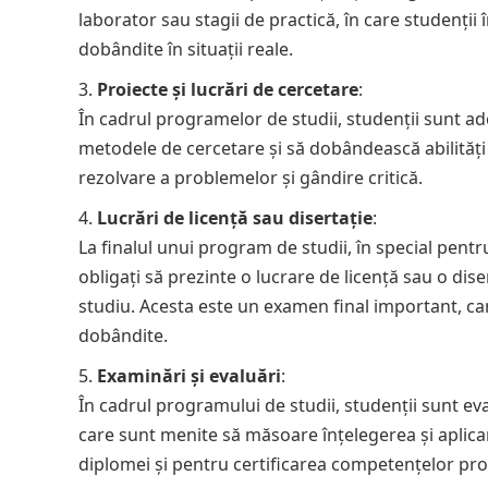
laborator sau stagii de practică, în care studenții 
dobândite în situații reale.
Proiecte și lucrări de cercetare
:
În cadrul programelor de studii, studenții sunt ade
metodele de cercetare și să dobândească abilități a
rezolvare a problemelor și gândire critică.
Lucrări de licență sau disertație
:
La finalul unui program de studii, în special pentr
obligați să prezinte o lucrare de licență sau o dis
studiu. Acesta este un examen final important, ca
dobândite.
Examinări și evaluări
:
În cadrul programului de studii, studenții sunt ev
care sunt menite să măsoare înțelegerea și aplica
diplomei și pentru certificarea competențelor pro