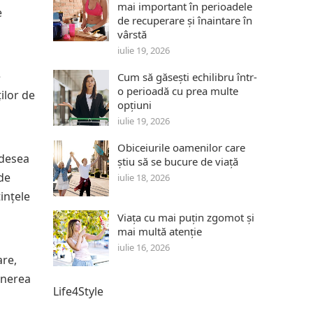
mai important în perioadele
e
de recuperare și înaintare în
vârstă
iulie 19, 2026
e
Cum să găsești echilibru într-
o perioadă cu prea multe
ilor de
opțiuni
iulie 19, 2026
Obiceiurile oamenilor care
adesea
știu să se bucure de viață
 de
iulie 18, 2026
ințele
Viața cu mai puțin zgomot și
mai multă atenție
iulie 16, 2026
are,
inerea
Life4Style