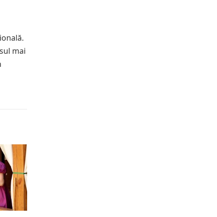
ională.
rsul mai
n