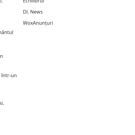
Echilibrul
i.
Dl. News
WoxAnunțuri
mântul
în
 într-un
u,