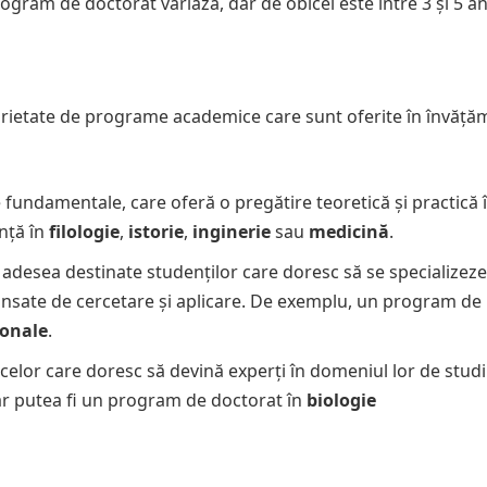
ogram de doctorat variază, dar de obicei este între 3 și 5 an
varietate de programe academice care sunt oferite în învăță
fundamentale, care oferă o pregătire teoretică și practică 
nță în
filologie
,
istorie
,
inginerie
sau
medicină
.
adesea destinate studenților care doresc să se specializeze
ansate de cercetare și aplicare. De exemplu, un program de
ionale
.
 celor care doresc să devină experți în domeniul lor de studi
ar putea fi un program de doctorat în
biologie