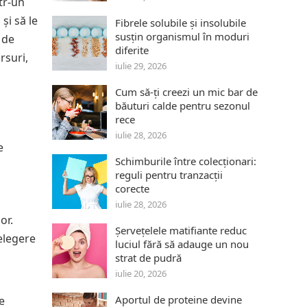
tr-un
și să le
Fibrele solubile și insolubile
susțin organismul în moduri
 de
diferite
rsuri,
iulie 29, 2026
Cum să-ți creezi un mic bar de
băuturi calde pentru sezonul
rece
iulie 28, 2026
e
Schimburile între colecționari:
reguli pentru tranzacții
corecte
iulie 28, 2026
or.
Șervețelele matifiante reduc
țelegere
luciul fără să adauge un nou
strat de pudră
iulie 20, 2026
Aportul de proteine devine
e