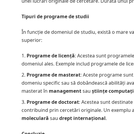
unei lucrări originale de cercetare. Durata unui pr
Tipuri de programe de studii
În funcție de domeniul de studiu, există o mare 
superior:
Programe de licență
: Acestea sunt programele 
domeniul ales. Exemple includ programele de lice
Programe de masterat
: Aceste programe sunt 
domeniu specific sau să dobândească abilități av
masterat în
management
sau
științe computaț
Programe de doctorat
: Acestea sunt destinate
contribuind prin cercetări originale. Un exemplu 
moleculară
sau
drept internațional
.
Concluzie