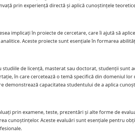
învață prin experiență directă și aplică cunoștințele teoretic
sea implicați în proiecte de cercetare, care îi ajută să aplic
nalitice. Aceste proiecte sunt esențiale în formarea abilităț
u studiile de licență, masterat sau doctorat, studenții sunt 
ertație, în care cercetează o temă specifică din domeniul lor
re demonstrează capacitatea studentului de a aplica cunoșt
aluați prin examene, teste, prezentări și alte forme de evalu
rea cunoștințelor. Aceste evaluări sunt esențiale pentru obț
fesionale.