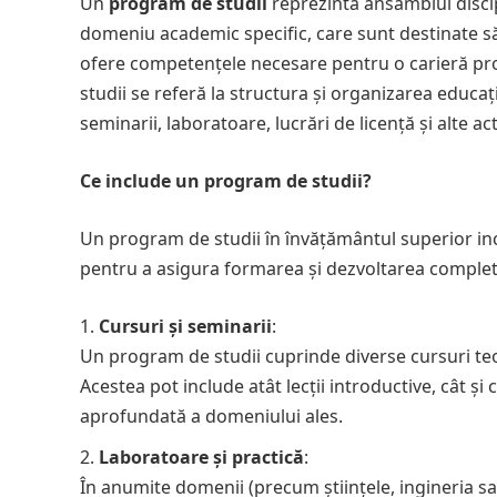
Un
program de studii
reprezintă ansamblul discipl
domeniu academic specific, care sunt destinate să
ofere competențele necesare pentru o carieră pro
studii se referă la structura și organizarea educa
seminarii, laboratoare, lucrări de licență și alte ac
Ce include un program de studii?
Un program de studii în învățământul superior in
pentru a asigura formarea și dezvoltarea complet
Cursuri și seminarii
:
Un program de studii cuprinde diverse cursuri teo
Acestea pot include atât lecții introductive, cât ș
aprofundată a domeniului ales.
Laboratoare și practică
:
În anumite domenii (precum științele, ingineria sa