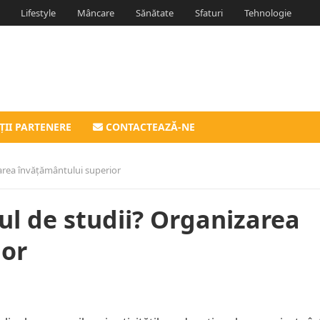
Lifestyle
Mâncare
Sănătate
Sfaturi
Tehnologie
ȚII PARTENERE
CONTACTEAZĂ-NE
rea învățământului superior
l de studii? Organizarea
ior