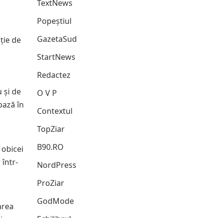
TextNews
Popeștiul
GazetaSud
cție de
StartNews
Redactez
 și de
O V P
bază în
Contextul
TopZiar
B90.RO
 obicei
într-
NordPress
ProZiar
GodMode
area