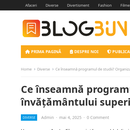
Afaceri
Diverse
Divertisment
Fashion
Filme
PRIMA PAGINĂ
DESPRE NOI
PUBLICA
Home
Diverse
Ce înseamnă programul de studii? Organiza
Ce înseamnă programu
învățământului super
Admin
·
mai 4, 2025
·
0 Comment
DIVERSE