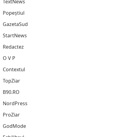
TextNews
Popeștiul
GazetaSud
StartNews
Redactez
O V P
Contextul
TopZiar
B90.RO
NordPress
ProZiar
GodMode