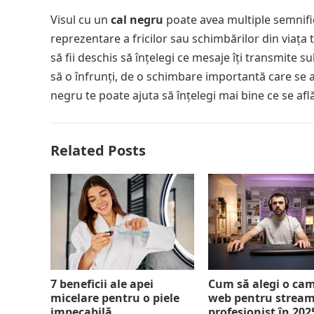
Visul cu un
cal negru
poate avea multiple semnificaț
reprezentare a fricilor sau schimbărilor din viața t
să fii deschis să înțelegi ce mesaje îți transmite 
să o înfrunți, de o schimbare importantă care se a
negru te poate ajuta să înțelegi mai bine ce se află 
Related Posts
7 beneficii ale apei
Cum să alegi o ca
micelare pentru o piele
web pentru strea
impecabilă
profesionist în 202