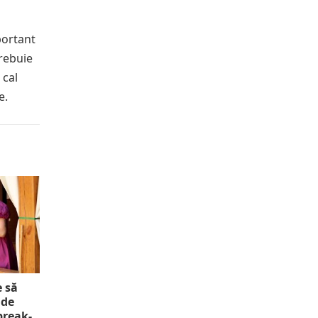
portant
trebuie
 cal
e.
e să
 de
 break-