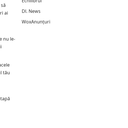
Echilibrul
 să
Dl. News
i ai
WoxAnunțuri
e nu le-
i
acele
l tău
etapă