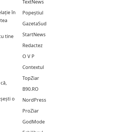
TextNews
lație în
Popeștiul
utea
GazetaSud
StartNews
cu tine
Redactez
O V P
Contextul
TopZiar
 că,
B90.RO
șești o
NordPress
ProZiar
GodMode