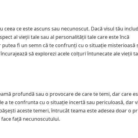
cu ceea ce este ascuns sau necunoscut. Dacă visul tău inclu
ect al vieții tale sau al personalității tale care este încă
 putea fi un semn că te confrunți cu o situație misterioasă 
ncurajează să explorezi acele colțuri întunecate ale vieții t
eamă profundă sau o provocare de care te temi, dar care es
e a te confrunta cu o situație incertă sau periculoasă, dar vis
depășești aceste temeri, întrucât teama este adesea doar o pr
a face față necunoscutului.