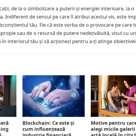
ii, de la o simbolizare a puterii și energiei interioare, la o
a. Indiferent de sensul pe care îl atribui acestui vis, este im
subconștientul tău. Fie că este vorba de o provocare pe care 
propie sau de o resursă de putere nedezvăluită, visul cu un
în interiorul tău și să acționezi pentru a-ți atinge obiectivel
meră
Blockchain: Ce este și
Motive pentru car
ming
cum influențează
alegi micile galerii
5
industria financiară
artă locală în city