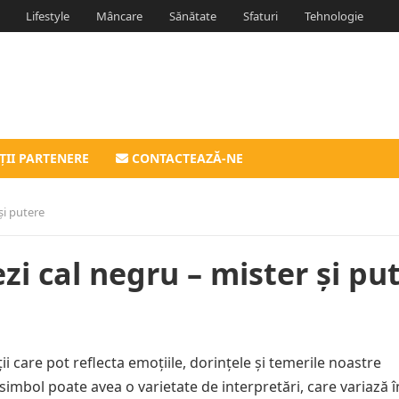
Lifestyle
Mâncare
Sănătate
Sfaturi
Tehnologie
ȚII PARTENERE
CONTACTEAZĂ-NE
și putere
i cal negru – mister și pu
ii care pot reflecta emoțiile, dorințele și temerile noastre
 simbol poate avea o varietate de interpretări, care variază î