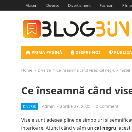
Afaceri
Diverse
Divertisment
Fashion
Filme
PRIMA PAGINĂ
DESPRE NOI
PUBLICA
Home
Diverse
Ce înseamnă când visezi cal negru – mister 
Ce înseamnă când visez
Admin
·
aprilie 29, 2025
·
0 Comment
DIVERSE
Visele sunt adesea pline de simboluri și semnificaț
interioare. Atunci când visăm un
cal negru
, acest