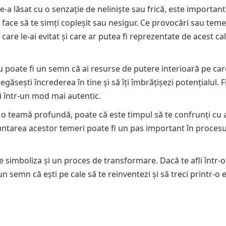
te-a lăsat cu o senzație de neliniște sau frică, este important
ot face să te simți copleșit sau nesigur. Ce provocări sau temer
 care le-ai evitat și care ar putea fi reprezentate de acest cal
u poate fi un semn că ai resurse de putere interioară pe car
egăsești încrederea în tine și să îți îmbrățișezi potențialul. Fi
mi într-un mod mai autentic.
tă o teamă profundă, poate că este timpul să te confrunți cu 
nfruntarea acestor temeri poate fi un pas important în procesu
e simboliza și un proces de transformare. Dacă te afli într-o
 semn că ești pe cale să te reinventezi și să treci printr-o 