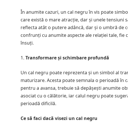
În anumite cazuri, un cal negru în vis poate simbol
care există o mare atracție, dar și unele tensiuni
reflecta atât o putere adâncă, dar și o umbră de co
confrunți cu anumite aspecte ale relației tale, fie
însuți.
Transformare și schimbare profundă
Un cal negru poate reprezenta și un simbol al tr
maturizare. Acesta poate semnala o perioadă în care t
pentru a avansa, trebuie să depășești anumite obstac
asociat cu o călătorie, iar calul negru poate suge
perioadă dificilă.
Ce să faci dacă visezi un cal negru