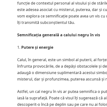
funcție de contextul personal al visului și de stări
este adesea asociat cu misterul, puterea, dar și c
vom explora ce semnificație poate avea un vis cu 
îți transmită subconștientul tău.
Semnificația generală a calului negru în vis
Putere și energie
Calul, în general, este un simbol al puterii, al forțe
înfrunta provocările, de a depăși obstacolele și de
adaugă o dimensiune suplimentară acestui simbol
misterul, dar și profunzimea, puterea ascunsă și
Astfel, un cal negru în vis ar putea semnifica o p
iasă la suprafață. Poate că visul îți sugerează că a
descoperit-o încă pe deplin sau pe care nu ai folos