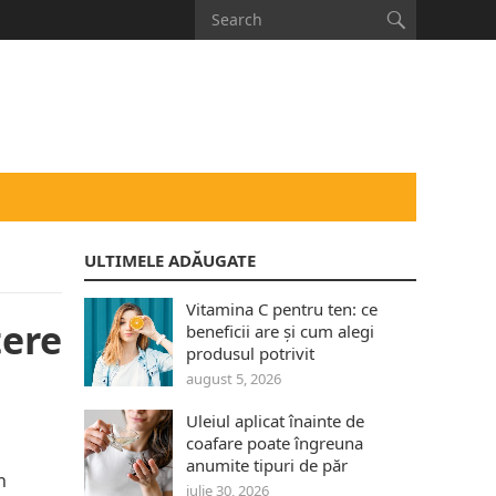
ULTIMELE ADĂUGATE
Vitamina C pentru ten: ce
tere
beneficii are și cum alegi
produsul potrivit
august 5, 2026
Uleiul aplicat înainte de
coafare poate îngreuna
anumite tipuri de păr
n
iulie 30, 2026