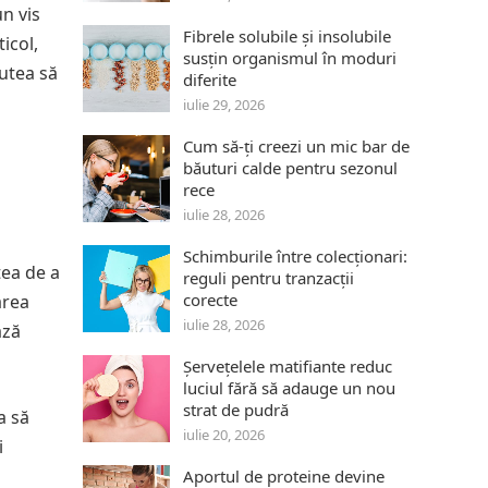
un vis
Fibrele solubile și insolubile
icol,
susțin organismul în moduri
putea să
diferite
iulie 29, 2026
Cum să-ți creezi un mic bar de
băuturi calde pentru sezonul
rece
iulie 28, 2026
Schimburile între colecționari:
atea de a
reguli pentru tranzacții
corecte
area
iulie 28, 2026
ază
Șervețelele matifiante reduc
luciul fără să adauge un nou
strat de pudră
a să
iulie 20, 2026
i
Aportul de proteine devine