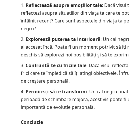
Reflectează asupra emoțiilor tale
: Dacă visul 
reflectezi asupra situațiilor din viața ta care te p
întâlnit recent? Care sunt aspectele din viața ta pe
negru?
Explorează puterea ta interioară
: Un cal negr
ai accesat încă. Poate fi un moment potrivit să îți r
deschis să explorezi noi posibilități și să te expri
Confruntă-te cu fricile tale
: Dacă visul reflec
frici care te împiedică să îți atingi obiectivele. Î
de creștere personală.
Permite-ți să te transformi
: Un cal negru poat
perioadă de schimbare majoră, acest vis poate fi un
importantă de evoluție personală.
Concluzie