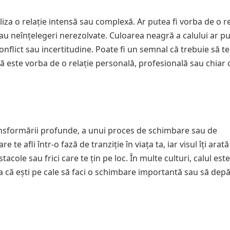
iza o relație intensă sau complexă. Ar putea fi vorba de o re
 sau neînțelegeri nerezolvate. Culoarea neagră a calului ar p
nflict sau incertitudine. Poate fi un semnal că trebuie să te
 că este vorba de o relație personală, profesională sau chiar 
ansformării profunde, a unui proces de schimbare sau de
e afli într-o fază de tranziție în viața ta, iar visul îți arată
ole sau frici care te țin pe loc. În multe culturi, calul este
ra că ești pe cale să faci o schimbare importantă sau să depă