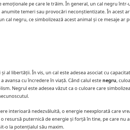
le emoționale pe care le trăim. În general, un cal negru într-
u anumite temeri sau provocări neconștientizate. În acest art
un cal negru, ce simbolizează acest animal și ce mesaje ar 
i și al libertății. În vis, un cal este adesea asociat cu capacit
 a avansa cu încredere în viață. Când calul este
negru
, culo
ism. Negrul este adesea văzut ca o culoare care simbolize
 necunoscutul.
utere interioară nedezvăluită, o energie neexplorată care vre
i o resursă puternică de energie și forță în tine, pe care nu a
it-o la potențialul său maxim.