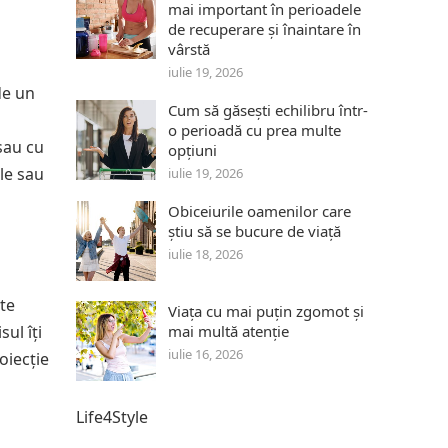
mai important în perioadele
de recuperare și înaintare în
vârstă
iulie 19, 2026
de un
Cum să găsești echilibru într-
o perioadă cu prea multe
sau cu
opțiuni
ale sau
iulie 19, 2026
Obiceiurile oamenilor care
știu să se bucure de viață
iulie 18, 2026
te
Viața cu mai puțin zgomot și
ul îți
mai multă atenție
iulie 16, 2026
oiecție
Life4Style