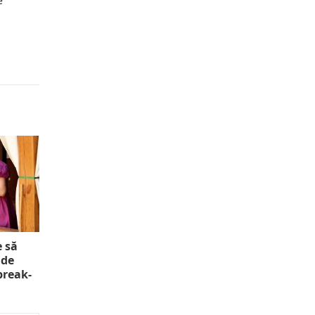
e
e să
 de
 break-