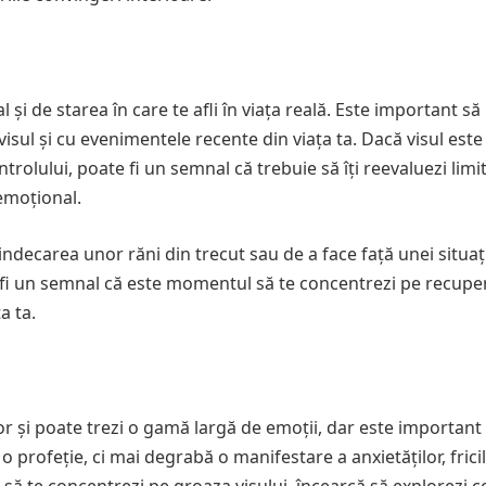
și de starea în care te afli în viața reală. Este important să
visul și cu evenimentele recente din viața ta. Dacă visul este 
trolului, poate fi un semnal că trebuie să îți reevaluezi limi
 emoțional.
indecarea unor răni din trecut sau de a face față unei situați
te fi un semnal că este momentul să te concentrezi pe recup
a ta.
tor și poate trezi o gamă largă de emoții, dar este important
o profeție, ci mai degrabă o manifestare a anxietăților, fricil