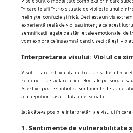
Visele sunt o modalitate complexă prin care subconș
în care te afli într-o situație de viol este unul d
neliniște, confuzie și frică. Deși este un vis ext
experiență reală de viol sau intenția ca acest lucr
semnificații legate de stările tale emoționale, de t
vom explora ce înseamnă când visezi că ești violată
Interpretarea visului: Violul ca si
Visul în care ești violată nu trebuie să fie interpre
sentiment de violare a limitelor tale personale sau
Acest vis poate simboliza sentimente de vulnerabi
a fi neputincioasă în fața unei situații.
Iată câteva posibile interpretări ale visului în care 
1.
Sentimente de vulnerabilitate ș