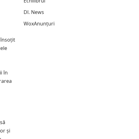
Echilibrul
Dl. News
WoxAnunțuri
însoțit
tele
i în
erarea
 să
or și