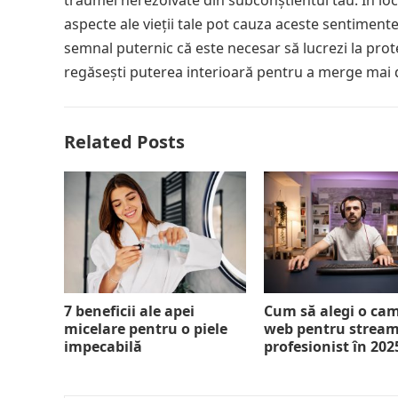
traumei nerezolvate din subconștientul tău. În loc
aspecte ale vieții tale pot cauza aceste sentimente 
semnal puternic că este necesar să lucrezi la protej
regăsești puterea interioară pentru a merge mai 
Related Posts
7 beneficii ale apei
Cum să alegi o ca
micelare pentru o piele
web pentru strea
impecabilă
profesionist în 202