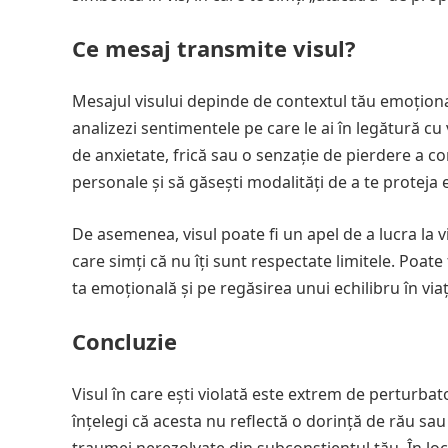
Ce mesaj transmite visul?
Mesajul visului depinde de contextul tău emoțional 
analizezi sentimentele pe care le ai în legătură cu 
de anxietate, frică sau o senzație de pierdere a con
personale și să găsești modalități de a te proteja
De asemenea, visul poate fi un apel de a lucra la v
care simți că nu îți sunt respectate limitele. Poa
ta emoțională și pe regăsirea unui echilibru în viaț
Concluzie
Visul în care ești violată este extrem de perturba
înțelegi că acesta nu reflectă o dorință de rău sau 