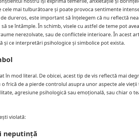
tientul nostru își exprimă temerile, anxietățile și dorințele
intre cele mai tulburătoare și poate provoca sentimente intens
rem de dureros, este important să înțelegem că nu reflectă ne
u să se întâmple. În schimb, visele cu astfel de teme pot ave
raume nerezolvate, sau de conflictele interioare. În acest art
 și ce interpretări psihologice și simbolice pot exista.
mbol
tat în mod literal. De obicei, acest tip de vis reflectă mai de
 o frică de a pierde controlul asupra unor aspecte ale vieții 
litate, agresiune psihologică sau emoțională, sau chiar o t
ești violată:
i neputință