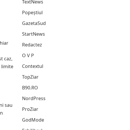
TextNews
Popeștiul
GazetaSud
StartNews
hiar
Redactez
O V P
t caz,
Contextul
 limite
TopZiar
B90.RO
NordPress
ni sau
ProZiar
un
GodMode