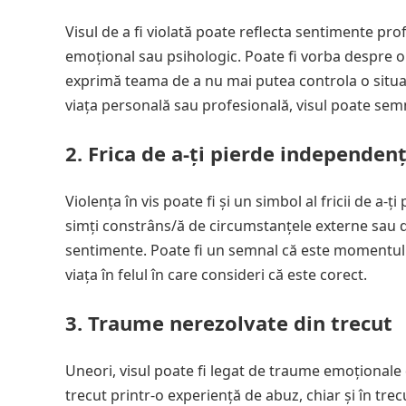
Visul de a fi violată poate reflecta sentimente pro
emoțional sau psihologic. Poate fi vorba despre o s
exprimă teama de a nu mai putea controla o situaț
viața personală sau profesională, visul poate semna
2.
Frica de a-ți pierde independen
Violența în vis poate fi și un simbol al fricii de a
simți constrâns/ă de circumstanțele externe sau de 
sentimente. Poate fi un semnal că este momentul să t
viața în felul în care consideri că este corect.
3.
Traume nerezolvate din trecut
Uneori, visul poate fi legat de traume emoționale 
trecut printr-o experiență de abuz, chiar și în tre