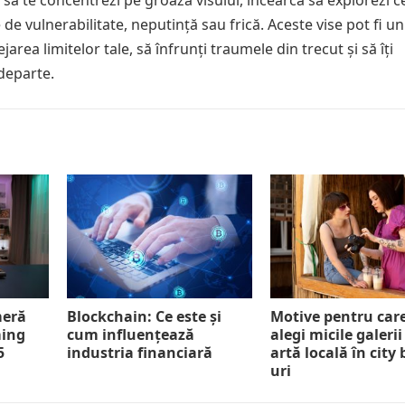
 să te concentrezi pe groaza visului, încearcă să explorezi c
de vulnerabilitate, neputință sau frică. Aceste vise pot fi un
area limitelor tale, să înfrunți traumele din trecut și să îți
departe.
meră
Blockchain: Ce este și
Motive pentru car
ming
cum influențează
alegi micile galerii
5
industria financiară
artă locală în city
uri