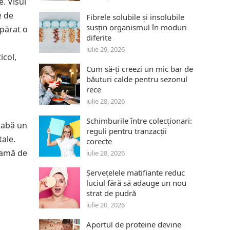
. Visul
e de
Fibrele solubile și insolubile
susțin organismul în moduri
apărat o
diferite
a
iulie 29, 2026
icol,
Cum să-ți creezi un mic bar de
băuturi calde pentru sezonul
rece
iulie 28, 2026
Schimburile între colecționari:
grabă un
reguli pentru tranzacții
tale.
corecte
eamă de
iulie 28, 2026
Șervețelele matifiante reduc
luciul fără să adauge un nou
strat de pudră
iulie 20, 2026
Aportul de proteine devine