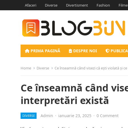
Afaceri
Diverse
Divertisment
Fashion
Filme
PRIMA PAGINĂ
DESPRE NOI
PUBLICA
Home
Diverse
Ce înseamnă când visezi că ești violată și ce 
Ce înseamnă când visez
interpretări există
Admin
·
ianuarie 23, 2025
·
0 Comment
DIVERSE