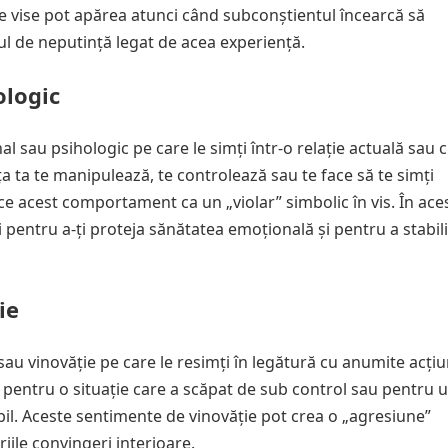
de vise pot apărea atunci când subconștientul încearcă să
 de neputință legat de acea experiență.
ologic
l sau psihologic pe care le simți într-o relație actuală sau c
ața ta te manipulează, te controlează sau te face să te simți
e acest comportament ca un „violar” simbolic în vis. În aces
i pentru a-ți proteja sănătatea emoțională și pentru a stabili
ie
sau vinovăție pe care le resimți în legătură cu anumite acțiu
/ă pentru o situație care a scăpat de sub control sau pentru 
il. Aceste sentimente de vinovăție pot crea o „agresiune”
riile convingeri interioare.