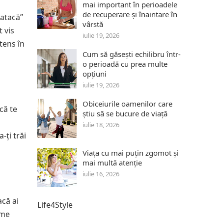
mai important în perioadele
de recuperare și înaintare în
„atacă”
vârstă
 vis
iulie 19, 2026
tens în
Cum să găsești echilibru într-
o perioadă cu prea multe
opțiuni
iulie 19, 2026
Obiceiurile oamenilor care
că te
știu să se bucure de viață
iulie 18, 2026
-ți trăi
Viața cu mai puțin zgomot și
mai multă atenție
iulie 16, 2026
acă ai
Life4Style
ume