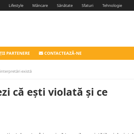
Lifestyle
Mâncare
Sănătate
Sfaturi
Tehnologie
ȚII PARTENERE
CONTACTEAZĂ-NE
interpretări există
i că ești violată și ce