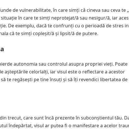
funde de vulnerabilitate, în care simți că cineva sau ceva te 
ituație în care te simți neprotejat/ă sau nesigur/ă, iar acest
ie. De exemplu, dacă te confrunți cu o perioadă de stres in
la că te simți copleșit/ă și lipsit/ă de putere.
ța
-ți pierde autonomia sau controlul asupra propriei vieți. Poate 
așteptările celorlalți, iar visul este o reflectare a acestor
e regăsești pe tine însuți și să îți revendici libertatea de a
din trecut, care sunt încă prezente în subconștientul tău. D
cutul îndepărtat, visul ar putea fi o manifestare a acelor tra