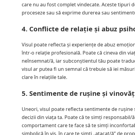
care nu au fost complet vindecate. Aceste tipuri 
proceseze sau să exprime durerea sau sentimentul
4.
Conflicte de relație și abuz psih
Visul poate reflecta și experiențe de abuz emoționa
într-o relație profesională. Poate că cineva din vi
neînsemnat/ă, iar subconștientul tău poate traduc
visul ar putea fi un semnal că trebuie să iei măsur
clare în relațiile tale.
5.
Sentimente de rușine și vinovăț
Uneori, visul poate reflecta sentimente de rușine 
decizii din viața ta. Poate că te simți responsabil
comportament care te face să te simți inconfortab
simbolică în vis, în care te simți „atacat/ă” de prop