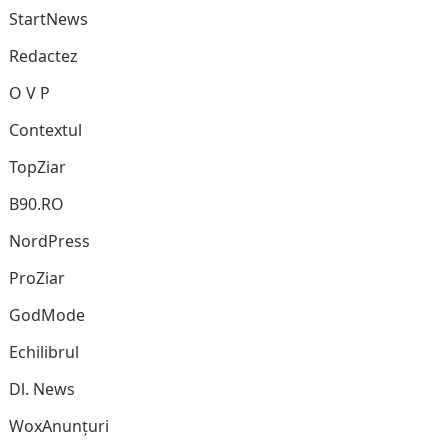
StartNews
Redactez
O V P
Contextul
TopZiar
B90.RO
NordPress
ProZiar
GodMode
Echilibrul
Dl. News
WoxAnunțuri