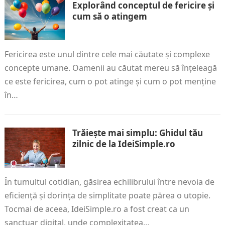
Explorând conceptul de fericire și
cum să o atingem
Fericirea este unul dintre cele mai căutate și complexe
concepte umane. Oamenii au căutat mereu să înțeleagă
ce este fericirea, cum o pot atinge și cum o pot menține
în…
Trăiește mai simplu: Ghidul tău
zilnic de la IdeiSimple.ro
În tumultul cotidian, găsirea echilibrului între nevoia de
eficiență și dorința de simplitate poate părea o utopie.
Tocmai de aceea, IdeiSimple.ro a fost creat ca un
sanctuar digital, unde complexitatea…