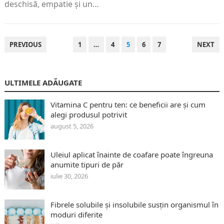
deschisă, empatie și un…
PAGINAȚIE
PREVIOUS
1
…
4
5
6
7
NEXT
ARTICOLE
ULTIMELE ADĂUGATE
Vitamina C pentru ten: ce beneficii are și cum
alegi produsul potrivit
august 5, 2026
Uleiul aplicat înainte de coafare poate îngreuna
anumite tipuri de păr
iulie 30, 2026
Fibrele solubile și insolubile susțin organismul în
moduri diferite