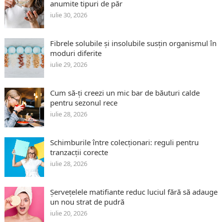
anumite tipuri de păr
iulie 30, 2026
Fibrele solubile și insolubile susțin organismul în
moduri diferite
iulie 29, 2026
Cum să-ți creezi un mic bar de băuturi calde
pentru sezonul rece
iulie 28, 2026
Schimburile între colecționari: reguli pentru
tranzacții corecte
iulie 28, 2026
Șervețelele matifiante reduc luciul fără să adauge
un nou strat de pudră
iulie 20, 2026