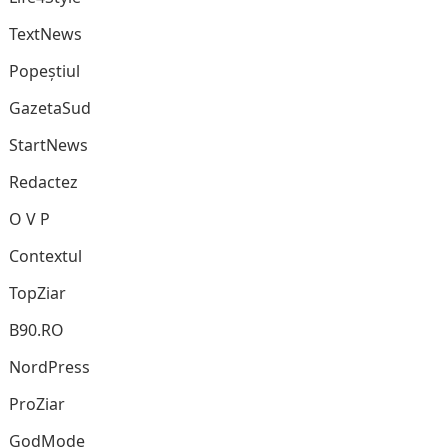
TextNews
Popeștiul
GazetaSud
StartNews
Redactez
O V P
Contextul
TopZiar
B90.RO
NordPress
ProZiar
GodMode