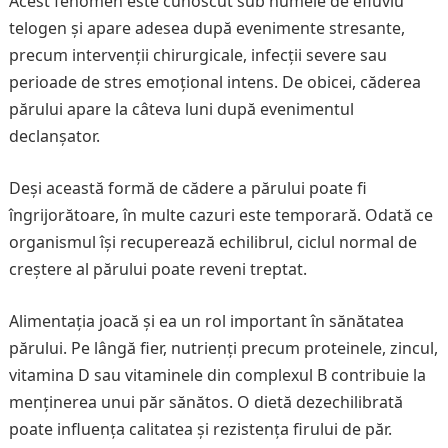
Acest fenomen este cunoscut sub numele de efluviu
telogen și apare adesea după evenimente stresante,
precum intervenții chirurgicale, infecții severe sau
perioade de stres emoțional intens. De obicei, căderea
părului apare la câteva luni după evenimentul
declanșator.
Deși această formă de cădere a părului poate fi
îngrijorătoare, în multe cazuri este temporară. Odată ce
organismul își recuperează echilibrul, ciclul normal de
creștere al părului poate reveni treptat.
Alimentația joacă și ea un rol important în sănătatea
părului. Pe lângă fier, nutrienți precum proteinele, zincul,
vitamina D sau vitaminele din complexul B contribuie la
menținerea unui păr sănătos. O dietă dezechilibrată
poate influența calitatea și rezistența firului de păr.