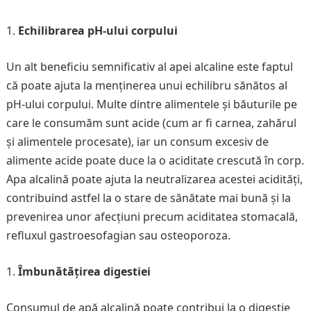
Echilibrarea pH-ului corpului
Un alt beneficiu semnificativ al apei alcaline este faptul
că poate ajuta la menținerea unui echilibru sănătos al
pH-ului corpului. Multe dintre alimentele și băuturile pe
care le consumăm sunt acide (cum ar fi carnea, zahărul
și alimentele procesate), iar un consum excesiv de
alimente acide poate duce la o aciditate crescută în corp.
Apa alcalină poate ajuta la neutralizarea acestei acidități,
contribuind astfel la o stare de sănătate mai bună și la
prevenirea unor afecțiuni precum aciditatea stomacală,
refluxul gastroesofagian sau osteoporoza.
Îmbunătățirea digestiei
Consumul de apă alcalină poate contribui la o digestie