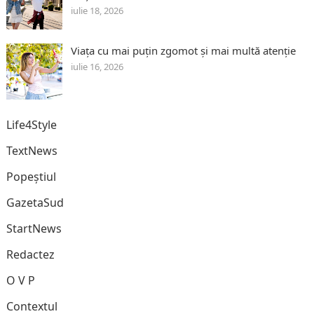
iulie 18, 2026
Viața cu mai puțin zgomot și mai multă atenție
iulie 16, 2026
Life4Style
TextNews
Popeștiul
GazetaSud
StartNews
Redactez
O V P
Contextul