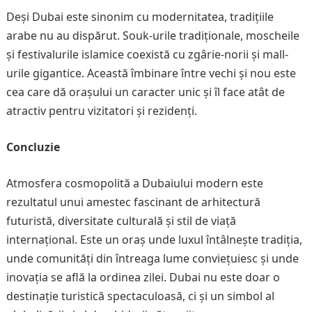
Deși Dubai este sinonim cu modernitatea, tradițiile
arabe nu au dispărut. Souk-urile tradiționale, moscheile
și festivalurile islamice coexistă cu zgârie-norii și mall-
urile gigantice. Această îmbinare între vechi și nou este
cea care dă orașului un caracter unic și îl face atât de
atractiv pentru vizitatori și rezidenți.
Concluzie
Atmosfera cosmopolită a Dubaiului modern este
rezultatul unui amestec fascinant de arhitectură
futuristă, diversitate culturală și stil de viață
internațional. Este un oraș unde luxul întâlnește tradiția,
unde comunități din întreaga lume conviețuiesc și unde
inovația se află la ordinea zilei. Dubai nu este doar o
destinație turistică spectaculoasă, ci și un simbol al