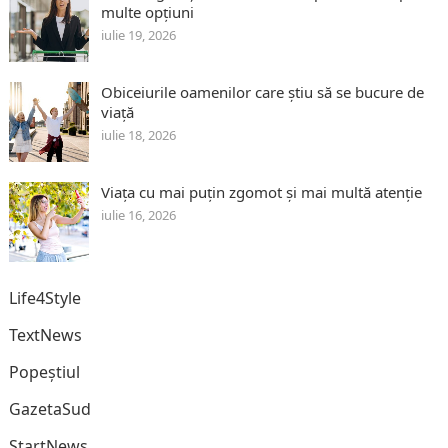
multe opțiuni
iulie 19, 2026
Obiceiurile oamenilor care știu să se bucure de
viață
iulie 18, 2026
Viața cu mai puțin zgomot și mai multă atenție
iulie 16, 2026
Life4Style
TextNews
Popeștiul
GazetaSud
StartNews