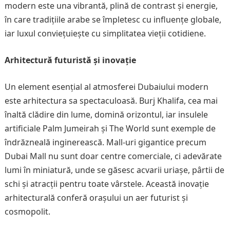
modern este una vibrantă, plină de contrast și energie,
în care tradițiile arabe se împletesc cu influențe globale,
iar luxul conviețuiește cu simplitatea vieții cotidiene.
Arhitectură futuristă și inovație
Un element esențial al atmosferei Dubaiului modern
este arhitectura sa spectaculoasă. Burj Khalifa, cea mai
înaltă clădire din lume, domină orizontul, iar insulele
artificiale Palm Jumeirah și The World sunt exemple de
îndrăzneală inginerească. Mall-uri gigantice precum
Dubai Mall nu sunt doar centre comerciale, ci adevărate
lumi în miniatură, unde se găsesc acvarii uriașe, pârtii de
schi și atracții pentru toate vârstele. Această inovație
arhitecturală conferă orașului un aer futurist și
cosmopolit.