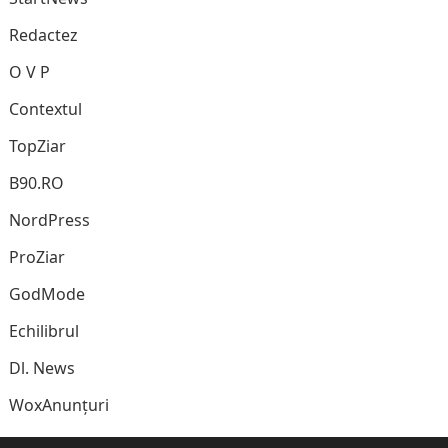
Redactez
O V P
Contextul
TopZiar
B90.RO
NordPress
ProZiar
GodMode
Echilibrul
Dl. News
WoxAnunțuri