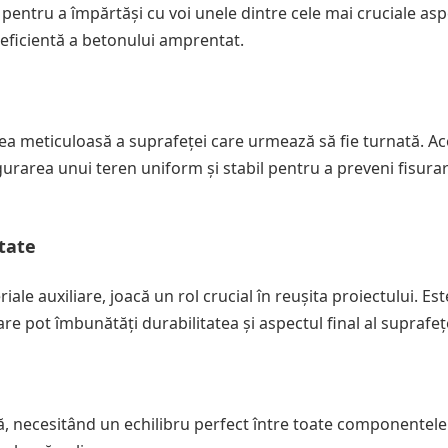
pentru a împărtăși cu voi unele dintre cele mai cruciale as
i eficientă a betonului amprentat.
ea meticuloasă a suprafeței care urmează să fie turnată. A
igurarea unui teren uniform și stabil pentru a preveni fisura
itate
ale auxiliare, joacă un rol crucial în reușita proiectului. Este
care pot îmbunătăți durabilitatea și aspectul final al suprafeț
ă, necesitând un echilibru perfect între toate componentel