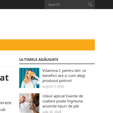
ULTIMELE ADĂUGATE
Vitamina C pentru ten: ce
at
beneficii are și cum alegi
produsul potrivit
august 5, 2026
Uleiul aplicat înainte de
coafare poate îngreuna
loreze
anumite tipuri de păr
sub
iulie 30, 2026