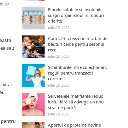
pecte
Fibrele solubile și insolubile
susțin organismul în moduri
diferite
iulie 29, 2026
Cum să-ți creezi un mic bar de
ceasta
băuturi calde pentru sezonul
rea sau
rece
iulie 28, 2026
Schimburile între colecționari:
reguli pentru tranzacții
corecte
 vital
iulie 28, 2026
ei.
Șervețelele matifiante reduc
luciul fără să adauge un nou
strat de pudră
iulie 20, 2026
e pentru
Aportul de proteine devine