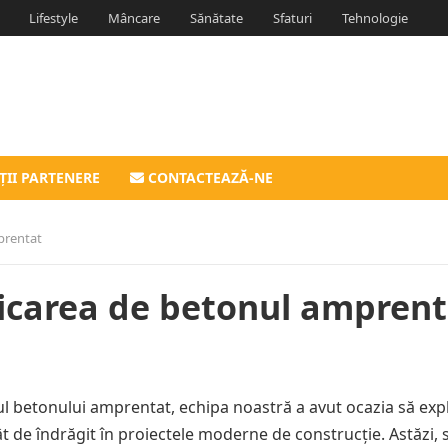
Lifestyle
Mâncare
Sănătate
Sfaturi
Tehnologie
ȚII PARTENERE
CONTACTEAZĂ-NE
prentat
licarea de betonul amprent
iul betonului amprentat, echipa noastră a avut ocazia să exp
ât de îndrăgit în proiectele moderne de construcție. Astăzi, 