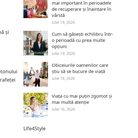
mai important în perioadele
de recuperare și înaintare în
vârstă
iulie 19, 2026
ă și
Cum să găsești echilibru într-
o perioadă cu prea multe
opțiuni
iulie 19, 2026
Obiceiurile oamenilor care
etonului
știu să se bucure de viață
iulie 18, 2026
rafeței
Viața cu mai puțin zgomot și
mai multă atenție
iulie 16, 2026
Life4Style