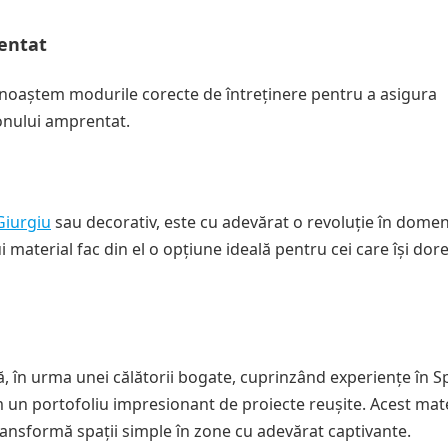
entat
unoaștem modurile corecte de întreținere pentru a asigura
onului amprentat.
Giurgiu
sau decorativ, este cu adevărat o revoluție în domen
ui material fac din el o opțiune ideală pentru cei care își dor
că, în urma unei călătorii bogate, cuprinzând experiențe în S
 un portofoliu impresionant de proiecte reușite. Acest mate
transformă spații simple în zone cu adevărat captivante.