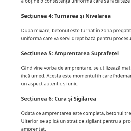
a obține o consistență uniformă care să faciliteze
Secțiunea 4: Turnarea și Nivelarea
După mixare, betonul este turnat în zona pregătită
uniformă care va servi drept bază pentru proces
Secțiunea 5: Amprentarea Suprafeței
Când vine vorba de amprentare, se utilizează matr
încă umed. Acesta este momentul în care îndemânar
un aspect autentic și unic.
Secțiunea 6: Cura și Sigilarea
Odată ce amprentarea este completă, betonul trebu
Ulterior, se aplică un strat de sigilant pentru a p
amprentat.