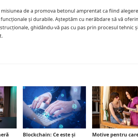
uă misiunea de a promova betonul amprentat ca fiind aleger
, funcționale și durabile. Așteptăm cu nerăbdare să vă oferi
strucționale, ghidându-vă pas cu pas prin procesul tehnic ș
t.
meră
Blockchain: Ce este și
Motive pentru car