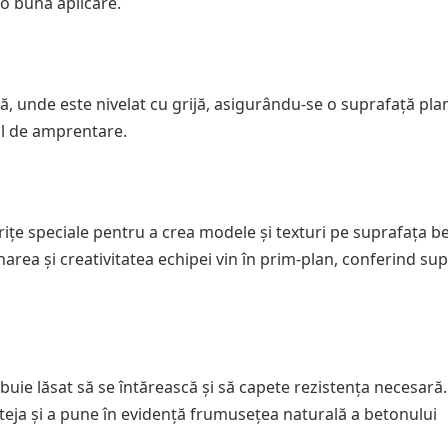
 o bună aplicare.
, unde este nivelat cu grijă, asigurându-se o suprafață plan
ul de amprentare.
ițe speciale pentru a crea modele și texturi pe suprafața b
ea și creativitatea echipei vin în prim-plan, conferind sup
ie lăsat să se întărească și să capete rezistența necesară.
roteja și a pune în evidență frumusețea naturală a betonului