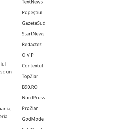
TextNews
Popeștiul
GazetaSud
StartNews
Redactez
O V P
iul
Contextul
esc un
TopZiar
B90.RO
NordPress
ProZiar
pania,
rial
GodMode