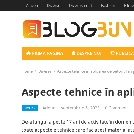
Afaceri
Diverse
Divertisment
Fashion
Filme
PRIMA PAGINĂ
DESPRE NOI
PUBLICA
Home
Diverse
Aspecte tehnice în aplicarea de betonul am
Aspecte tehnice în ap
Admin
·
septembrie 6, 2023
·
0 Comment
DIVERSE
De-a lungul a peste 17 ani de activitate în domen
toate aspectele tehnice care fac acest material at