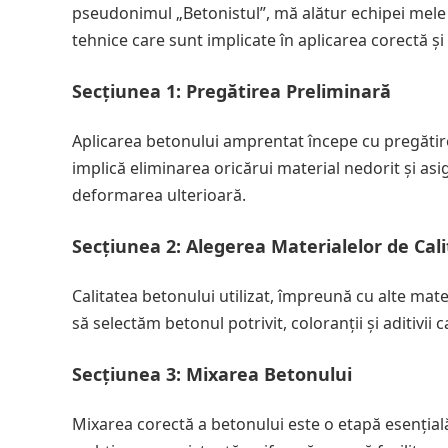
pseudonimul „Betonistul”, mă alătur echipei mele 
tehnice care sunt implicate în aplicarea corectă ș
Secțiunea 1: Pregătirea Preliminară
Aplicarea betonului amprentat începe cu pregătir
implică eliminarea oricărui material nedorit și as
deformarea ulterioară.
Secțiunea 2: Alegerea Materialelor de Cal
Calitatea betonului utilizat, împreună cu alte materi
să selectăm betonul potrivit, coloranții și aditivii 
Secțiunea 3: Mixarea Betonului
Mixarea corectă a betonului este o etapă esențial