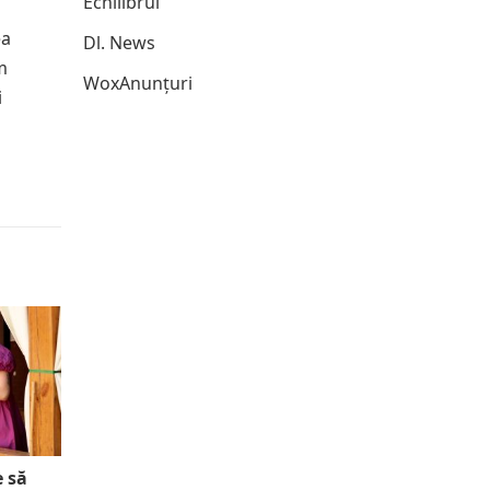
Echilibrul
ea
Dl. News
m
WoxAnunțuri
i
e să